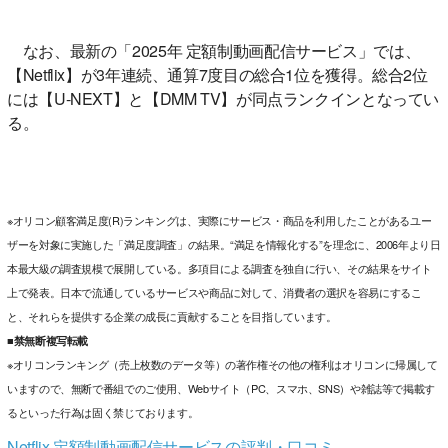
なお、最新の「2025年 定額制動画配信サービス」では、
【Netflix】が3年連続、通算7度目の総合1位を獲得。総合2位
には【U-NEXT】と【DMM TV】が同点ランクインとなってい
る。
※オリコン顧客満足度(R)ランキングは、実際にサービス・商品を利用したことがあるユー
ザーを対象に実施した「満足度調査」の結果。“満足を情報化する”を理念に、2006年より日
本最大級の調査規模で展開している。多項目による調査を独自に行い、その結果をサイト
上で発表。日本で流通しているサービスや商品に対して、消費者の選択を容易にするこ
と、それらを提供する企業の成長に貢献することを目指しています。
■禁無断複写転載
※オリコンランキング（売上枚数のデータ等）の著作権その他の権利はオリコンに帰属して
いますので、無断で番組でのご使用、Webサイト（PC、スマホ、SNS）や雑誌等で掲載す
るといった行為は固く禁じております。
Netflix 定額制動画配信サービスの評判・口コミ