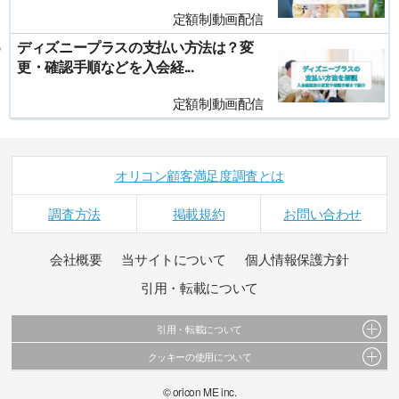
定額制動画配信
ディズニープラスの支払い方法は？変
更・確認手順などを入会経...
定額制動画配信
オリコン顧客満足度調査とは
調査方法
掲載規約
お問い合わせ
会社概要
当サイトについて
個人情報保護方針
引用・転載について
引用・転載について
クッキーの使用について
当サイトで公開されている情報（文字、写真、イラスト、画像データ等）及びこれらの配
置・編集および構造などについての著作権は株式会社oricon MEに帰属しております。
このサイトでは Cookie を使用して、ユーザーに合わせたコンテンツや広告の表示、ソーシャ
© oricon ME inc.
これらの情報を権利者の許可なく無断転載・複製などの二次利用を行うことは固く禁じてお