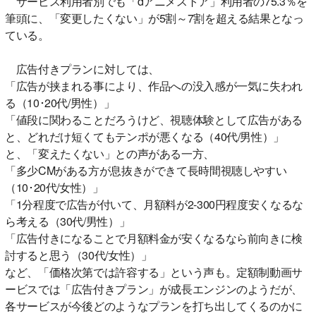
サービス利用者別でも「dアニメストア」利用者の75.3％を
筆頭に、「変更したくない」が5割～7割を超える結果となっ
ている。
広告付きプランに対しては、
「広告が挟まれる事により、作品への没入感が一気に失われ
る（10･20代/男性）」
「値段に関わることだろうけど、視聴体験として広告がある
と、どれだけ短くてもテンポが悪くなる（40代/男性）」
と、「変えたくない」との声がある一方、
「多少CMがある方が息抜きができて長時間視聴しやすい
（10･20代/女性）」
「1分程度で広告が付いて、月額料が2-300円程度安くなるな
ら考える（30代/男性）」
「広告付きになることで月額料金が安くなるなら前向きに検
討すると思う（30代/女性）」
など、「価格次第では許容する」という声も。定額制動画サ
ービスでは「広告付きプラン」が成長エンジンのようだが、
各サービスが今後どのようなプランを打ち出してくるのかに