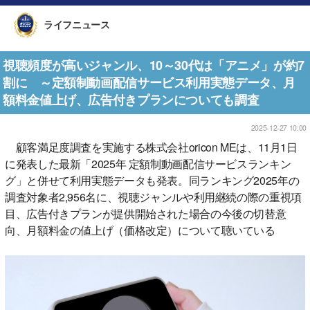
ライフニュース
視聴頻度が高いジャンル、10～30代は「アニメ」が約7
割に ～定額制動画配信サービス利用実態データ、月
額料金値上げ、広告付きプランについても調査
2025-12-27 10:00
顧客満足度調査を実施する株式会社oricon MEは、11月1日
に発表した最新「2025年 定額制動画配信サービスランキン
グ」と併せて利用実態データも発表。同ランキング2025年の
調査対象者2,956名に、視聴ジャンルや利用継続の際の重視項
目、広告付きプランが提供開始された場合の今後の切替意
向、月額料金の値上げ（価格改定）について聴いている