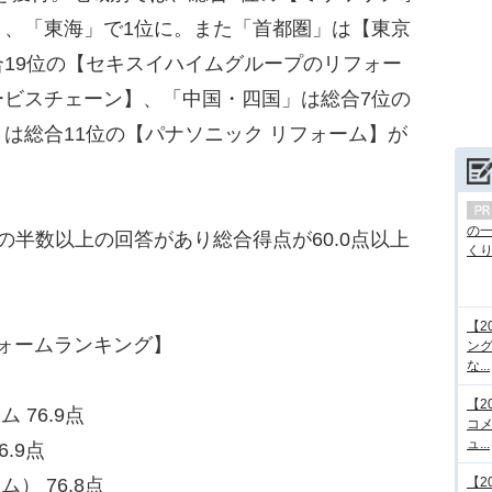
」、「東海」で1位に。また「首都圏」は【東京
19位の【セキスイハイムグループのリフォー
ービスチェーン】、「中国・四国」は総合7位の
は総合11位の【パナソニック リフォーム】が
の
の半数以上の回答があり総合得点が60.0点以上
くり.
【2
フォームランキング】
ング
な...
【2
 76.9点
コメ
ュ...
6.9点
【2
） 76.8点