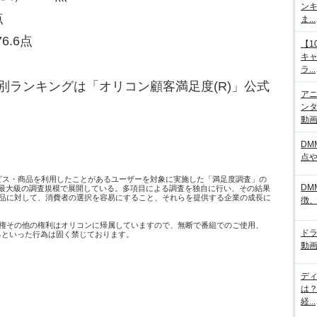
ンキ
点
ま...
6.6点
【1
キ
ラ...
別ランキングは「オリコン顧客満足度(R)」公式
アニ
ンタ
動画サ
DM
点
ービス・商品を利用したことがあるユーザーを対象に実施した「満足度調査」の
DM
日本最大級の調査規模で展開している。多項目による調査を独自に行い、その結果
品に対して、消費者の選択を容易にすること、それらを提供する企業の成長に
徴
権その他の権利はオリコンに帰属していますので、無断で番組でのご使用、
ド
するといった行為は固く禁じております。
動画
デ
は
経...