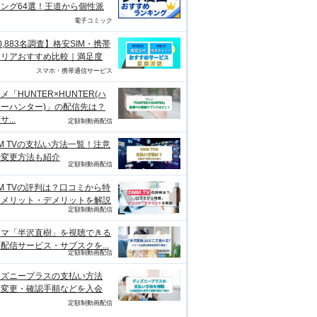
ング64選！王道から個性派
電子コミック
0,883名調査】格安SIM・携帯
ャリアおすすめ比較｜満足度
スマホ・携帯通信サービス
メ「HUNTER×HUNTER(ハ
ーハンター)」の配信先は？
...
定額制動画配信
M TVの支払い方法一覧！注意
や変更方法も紹介
定額制動画配信
M TVの評判は？口コミから特
、メリット・デメリットを解説
定額制動画配信
ラマ「半沢直樹」を視聴できる
配信サービス・サブスクを...
定額制動画配信
ィズニープラスの支払い方法
？変更・確認手順などを入会
定額制動画配信