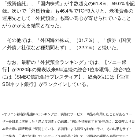
「投資信託」、「国内株式」が半数超えの61.8％、59.0％を記
録。次いで「外貨預金」も46.4％でTOP3入りと、老後資金の
運用先として「外貨預金」も高い関心が寄せられていること
がうかがえる結果となった。
その他では、「外国海外株式」（31.7％）、「債券（国債
／外債／社債など種類問わず）」（22.7％）と続いた。
なお、最新の「外貨預金ランキング」では、【ソニー銀
行】が2020年の発表以来6年連続の総合1位を獲得。総合2位
には【SMBC信託銀行プレスティア】、総合3位には【住信
SBIネット銀行】がランクインしている。
※オリコン顧客満足度(R)ランキングは、実際にサービス・商品を利用したことがあるユー
ザーを対象に実施した「満足度調査」の結果。“満足を情報化する”を理念に、2006年より日
本最大級の調査規模で展開している。多項目による調査を独自に行い、その結果をサイト
上で発表。日本で流通しているサービスや商品に対して、消費者の選択を容易にするこ