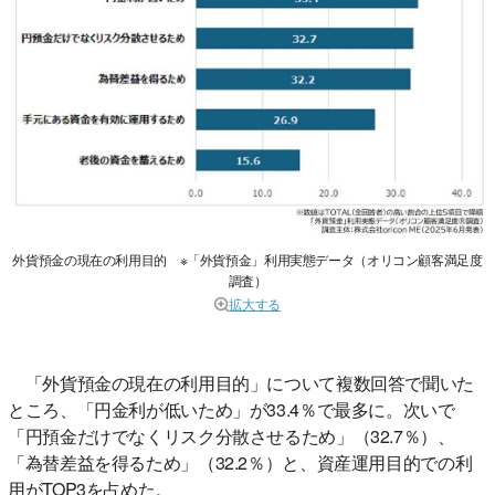
外貨預金の現在の利用目的 ※「外貨預金」利用実態データ（オリコン顧客満足度
調査）
拡大する
「外貨預金の現在の利用目的」について複数回答で聞いた
ところ、「円金利が低いため」が33.4％で最多に。次いで
「円預金だけでなくリスク分散させるため」（32.7％）、
「為替差益を得るため」（32.2％）と、資産運用目的での利
用がTOP3を占めた。