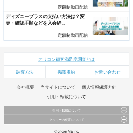
定額制動画配信
ディズニープラスの支払い方法は？変
更・確認手順などを入会経...
定額制動画配信
オリコン顧客満足度調査とは
調査方法
掲載規約
お問い合わせ
会社概要
当サイトについて
個人情報保護方針
引用・転載について
引用・転載について
クッキーの使用について
当サイトで公開されている情報（文字、写真、イラスト、画像データ等）及びこれらの配
置・編集および構造などについての著作権は株式会社oricon MEに帰属しております。
このサイトでは Cookie を使用して、ユーザーに合わせたコンテンツや広告の表示、ソーシャ
© oricon ME inc.
これらの情報を権利者の許可なく無断転載・複製などの二次利用を行うことは固く禁じてお