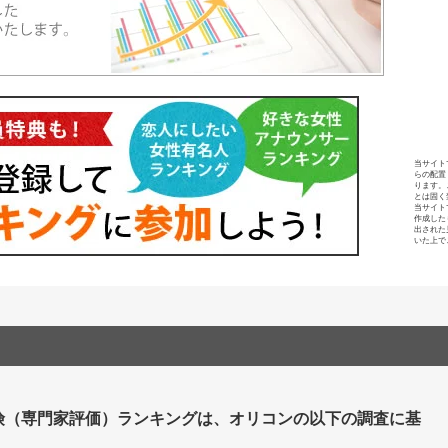
当サイト
らの配置
ります。
とは固く
当サイト
作成した
出された
いた上で
険（専門家評価）ランキングは、オリコンの以下の調査に基