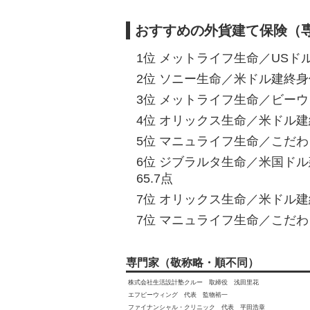
おすすめの外貨建て保険（
1位 メットライフ生命／USドル
2位 ソニー生命／米ドル建終身保
3位 メットライフ生命／ビーウ
4位 オリックス生命／米ドル建終身
5位 マニュライフ生命／こだわ
6位 ジブラルタ生命／米国ド
65.7点
7位 オリックス生命／米ドル建終身
7位 マニュライフ生命／こだわり
専門家（敬称略・順不同）
株式会社生活設計塾クルー 取締役 浅田里花
エフピーウィング 代表 監物裕一
ファイナンシャル・クリニック 代表 平田浩章