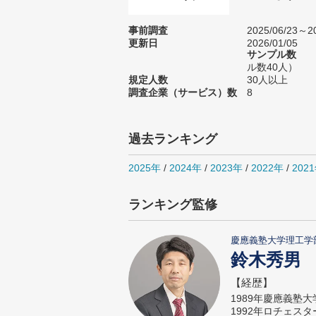
事前調査
2025/06/23～20
更新日
2026/01/05
サンプル数
ル数40人）
規定人数
30人以上
調査企業（サービス）数
8
過去ランキング
2025年
/
2024年
/
2023年
/
2022年
/
202
ランキング監修
慶應義塾大学理工学
鈴木秀男
【経歴】
1989年慶應義塾
1992年ロチェス