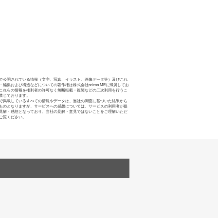
で公開されている情報（文字、写真、イラスト、画像データ等）及びこれ
・編集および構造などについての著作権は株式会社oricon MEに帰属してお
これらの情報を権利者の許可なく無断転載・複製などの二次利用を行うこ
禁じております。
で掲載しているすべての情報やデータは、当社の調査に基づいた結果から
ものとなりますが、サービスへの感想については、サービスの利用者が提
見解・感想となっており、当社の見解・意見ではないことをご理解いただ
ご覧ください。