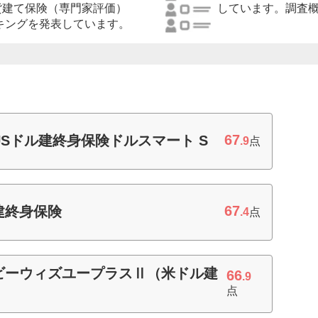
貨建て保険（専門家評価）
しています。調査
ンキングを発表しています。
67
Sドル建終身保険ドルスマート S
.9
点
67
建終身保険
.4
点
ビーウィズユープラスⅡ（米ドル建
66
.9
点