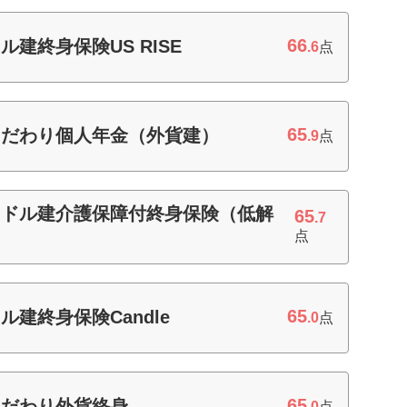
66
建終身保険US RISE
.6
点
65
こだわり個人年金（外貨建）
.9
点
国ドル建介護保障付終身保険（低解
65
.7
点
65
建終身保険Candle
.0
点
65
こだわり外貨終身
.0
点