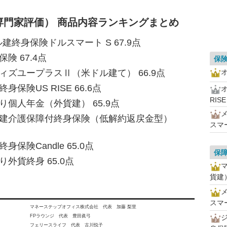
専門家評価） 商品内容ランキングまとめ
建終身保険ドルスマート S 67.9点
険 67.4点
保
ィズユープラスⅡ（米ドル建て） 66.9点
保険US RISE 66.6点
RISE
り個人年金（外貨建） 65.9点
ル建介護保障付終身保険（低解約返戻金型）
スマ
保険Candle 65.0点
保
外貨終身 65.0点
貨建
スマ
マネーステップオフィス株式会社 代表 加藤 梨里
FPラウンジ 代表 豊田眞弓
フェリースライフ 代表 古川悦子