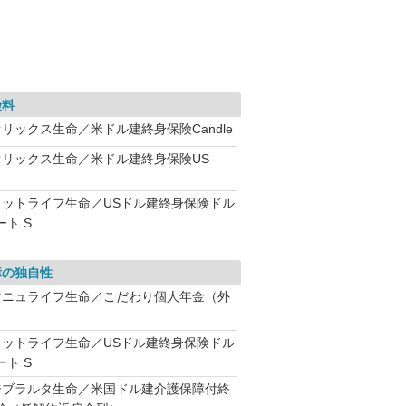
険料
オリックス生命／米ドル建終身保険Candle
オリックス生命／米ドル建終身保険US
メットライフ生命／USドル建終身保険ドル
ート S
障の独自性
マニュライフ生命／こだわり個人年金（外
）
メットライフ生命／USドル建終身保険ドル
ート S
ジブラルタ生命／米国ドル建介護保障付終