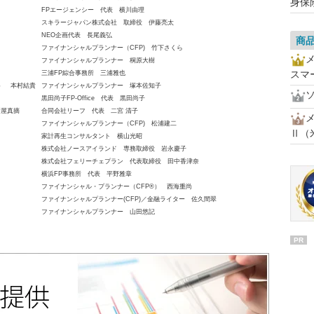
身保
FPエージェンシー 代表 横川由理
スキラージャパン株式会社 取締役 伊藤亮太
NEO企画代表 長尾義弘
商
ファイナンシャルプランナー（CFP) 竹下さくら
ファイナンシャルプランナー 桐原大樹
スマ
三浦FP綜合事務所 三浦雅也
員） 本村結貴
ファイナンシャルプランナー 塚本佐知子
黒田尚子FP-Office 代表 黒田尚子
新屋真摘
合同会社リーフ 代表 二宮 清子
ファイナンシャルプランナー（CFP) 松浦建二
Ⅱ（
家計再生コンサルタント 横山光昭
株式会社ノースアイランド 専務取締役 岩永慶子
株式会社フェリーチェプラン 代表取締役 田中香津奈
横浜FP事務所 代表 平野雅章
ファイナンシャル・プランナー（CFP®） 西海重尚
ファイナンシャルプランナー(CFP)／金融ライター 佐久間翠
ファイナンシャルプランナー 山田悠記
PR