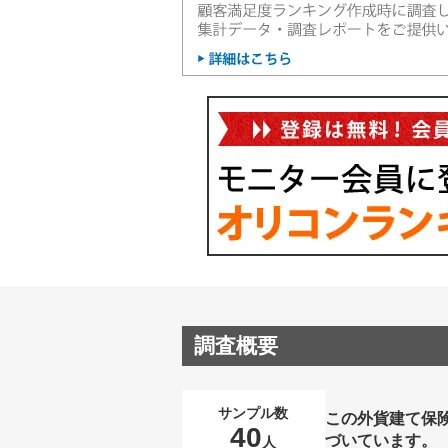
調査概要
サンプル数
この外貨建て保
40
づいています。
人