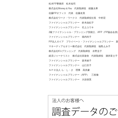
松木FP事務所 松木祐司
株式会社Money＆You 代表取締役 頼藤太希
佐藤FPオフィス 代表 佐藤友美
株式会社ワーク・ワークス 代表取締役社長 中村宏
ファイナンシャルプランナー 鈴木由紀子
ファイナンシャルプランナー 石上ユウキ
2級ファイナンシャル・プランニング技能士、AFP（FP協会会
ファイナンシャルプランナー 堀内玲子
FP法人ガイア プライベート・ファイナンシャルプランナー 
マネーディアセオリー株式会社 代表取締役 福島えみ子
株式会社K'sプランニング 代表取締役 水野圭子
経済ジャーナリスト 株式会社回遊舎 代表取締役 酒井富士子
ファイナンシャルプランナー 坂本綾子
ファイナンシャルプランナー 山口京子
ＮＰＯ法人 ら・し・さ 理事 髙井豪
ファイナンシャルプランナー（AFP） 三枝徹
ファイナンシャルプランナー 大岩保英