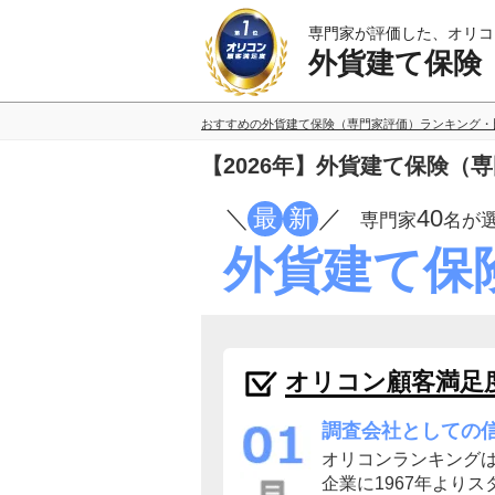
専門家が評価した、オリコ
外貨建て保険
おすすめの外貨建て保険（専門家評価）ランキング・
【2026年】外貨建て保険（
／
最
新
／
40
専門家
名が
外貨建て保
オリコン顧客満足
調査会社としての
オリコンランキング
企業に1967年よりス