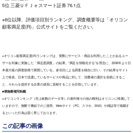
5位 三菱ＵＦＪｅスマート証券 76.1点
※6位以降、評価項目別ランキング、調査概要等は「オリコン
顧客満足度(R)」公式サイトをご覧ください。
※オリコン顧客満足度(R)ランキングは、実際にサービス・商品を利用したことがあるユー
ザーを対象に実施した「満足度調査」の結果。“満足を情報化する”を理念に、2006年より日
本最大級の調査規模で展開している。多項目による調査を独自に行い、その結果をサイト
上で発表。日本で流通しているサービスや商品に対して、消費者の選択を容易にするこ
と、それらを提供する企業の成長に貢献することを目指しています。
■禁無断複写転載
※オリコンランキング（売上枚数のデータ等）の著作権その他の権利はオリコンに帰属して
いますので、無断で番組でのご使用、Webサイト（PC、スマホ、SNS）や雑誌等で掲載す
るといった行為は固く禁じております。
この記事の画像