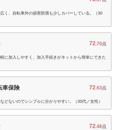
広く、自転車外の損害賠償も少しカバーしている。（30
72
険
.70
点
気軽に加入しやすく、加入手続きがネットから簡単にできた
72
転車保険
.63
点
などないのでシンプルに分かりやすい。（30代／女性）
72
険
.48
点