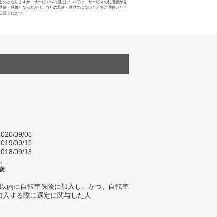
ものとなりますが、サービスへの感想については、サービスの利用者が提
見解・感想となっており、当社の見解・意見ではないことをご理解いただ
ご覧ください。
020/09/03
019/09/19
018/09/18
し
歳
年以内に自転車保険に加入し、かつ、自転車
加入する際に選定に関与した人