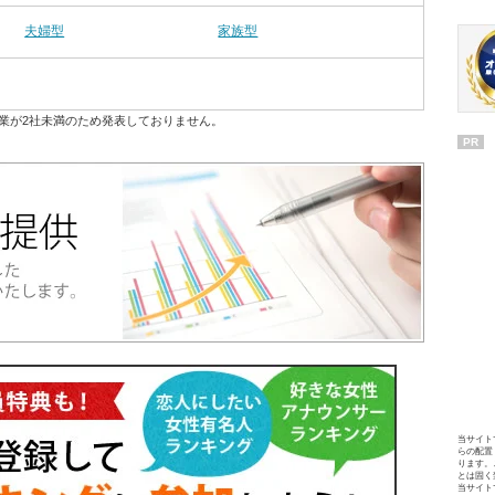
夫婦型
家族型
業が2社未満のため発表しておりません。
PR
当サイト
らの配置
ります。
とは固く
当サイト