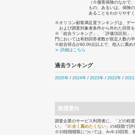
（※傷害保険のなかで、
もの、あるいは、保険の
あることをわかりやすく
※オリコン顧客満足度ランキングは、デー
および調査対象者条件から外れた回答を
※「総合ランキング」、「評価項目別」、
門においては有効回答者数が規定人数の半
※総合得点が60.00点以上で、他人に
≫ 詳細はこちら
過去ランキング
2025年
/
2024年
/
2023年
/
2022年
/
202
推奨意向
調査企業のサービス利用者に、「どの程度
い
」「
D:全く薦めたくない
」の4段階で評
※10段階聴取については、A=9-10回答、