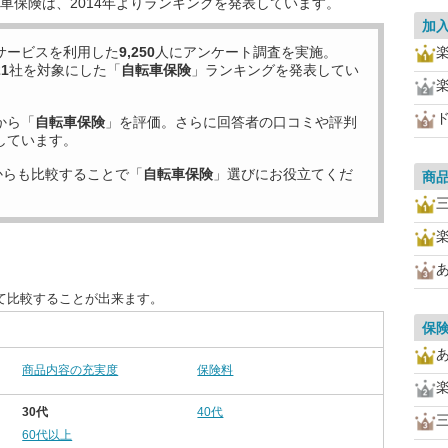
車保険は、2014年よりランキングを発表しています。
加
サービスを利用した
9,250
人にアンケート調査を実施。
21
社を対象にした「
自転車保険
」ランキングを発表してい
から「
自転車保険
」を評価。さらに回答者の口コミや評判
しています。
からも比較することで「
自転車保険
」選びにお役立てくだ
商
て比較することが出来ます。
保
商品内容の充実度
保険料
30代
40代
60代以上