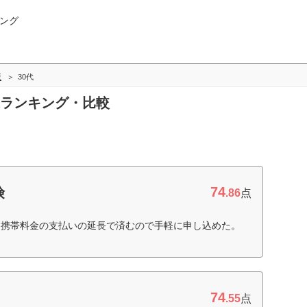
ング
版
30代
0代ランキング・比較
74
険
.86
点
も携帯料金の支払いの延長で済むので手軽に申し込めた。
74
.55
点