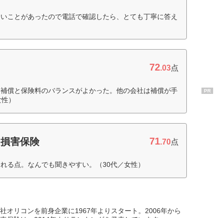
ないことがあったので電話で確認したら、とても丁寧に答え
72
.03
点
に補償と保険料のバランスがよかった。他の会社は補償が手
PR
女性）
71
和損害保険
.70
点
れる点。なんでも聞きやすい。（30代／女性）
オリコンを前身企業に1967年よりスタート。2006年から