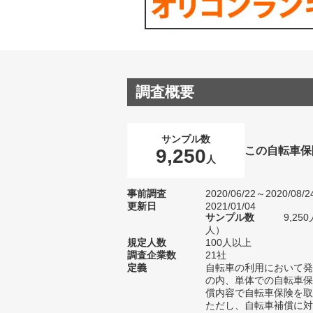
調査概要
サンプル数
この自転車保
9,250
人
事前調査
2020/06/22～2020/08/2
更新日
2021/01/04
サンプル数
9,25
人）
規定人数
100人以上
調査企業数
21社
定義
自転車の利用において発
の内、単体での自転車保
償内容で自転車保険を取
ただし、自転車補償に対