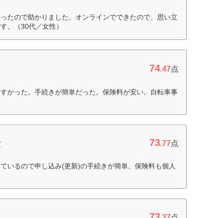
かったので助かりました。オンラインでできたので、思い立
す。（30代／女性）
74
.47
点
やすかった。手続きが簡単だった。保険料が安い。自転車事
）
73
険
.77
点
ているので申し込み(更新)の手続きが簡単、保険料も個人
73
.37
点