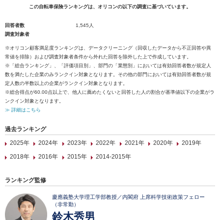
この自転車保険ランキングは、オリコンの以下の調査に基づいています。
回答者数
1,545人
調査対象者
※オリコン顧客満足度ランキングは、データクリーニング（回収したデータから不正回答や異
常値を排除）および調査対象者条件から外れた回答を除外した上で作成しています。
※「総合ランキング」、「評価項目別」、部門の「業態別」においては有効回答者数が規定人
数を満たした企業のみランクイン対象となります。その他の部門においては有効回答者数が規
定人数の半数以上の企業がランクイン対象となります。
※総合得点が60.00点以上で、他人に薦めたくないと回答した人の割合が基準値以下の企業がラ
ンクイン対象となります。
≫ 詳細はこちら
過去ランキング
2025年
2024年
2023年
2022年
2021年
2020年
2019年
2018年
2016年
2015年
2014-2015年
ランキング監修
慶應義塾大学理工学部教授／内閣府 上席科学技術政策フェロー
（非常勤）
鈴木秀男