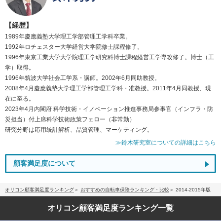
【経歴】
1989年慶應義塾大学理工学部管理工学科卒業。
1992年ロチェスター大学経営大学院修士課程修了。
1996年東京工業大学大学院理工学研究科博士課程経営工学専攻修了。博士（工
学）取得。
1996年筑波大学社会工学系・講師。2002年6月同助教授。
2008年4月慶應義塾大学理工学部管理工学科・准教授。2011年4月同教授、現
在に至る。
2023年4月内閣府 科学技術・イノベーション推進事務局参事官（インフラ・防
災担当）付上席科学技術政策フェロー（非常勤）
研究分野は応用統計解析、品質管理、マーケティング。
≫鈴木研究室についての詳細はこちら
顧客満足度について
オリコン顧客満足度ランキング
おすすめの自転車保険ランキング・比較
2014-2015年版
オリコン顧客満足度
ランキング一覧