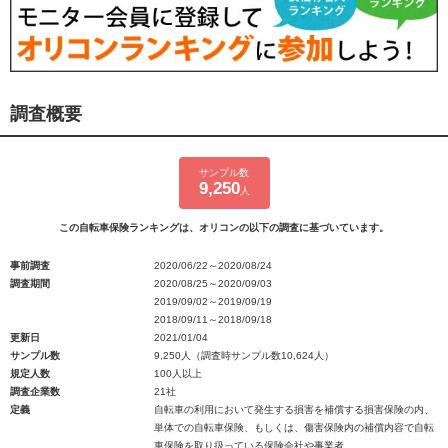
調査概要
サンプル数
9,250
人
この自転車保険ランキングは、オリコンの以下の調査に基づいています。
事前調査
2020/06/22～2020/08/24
調査期間
2020/08/25～2020/09/03
2019/09/02～2019/09/19
2018/09/11～2018/09/18
更新日
2021/01/04
サンプル数
9,250人（調査時サンプル数10,624人）
規定人数
100人以上
調査企業数
21社
定義
自転車の利用において発生する損害を補償する損害保険の内、
単体での自転車保険、もしくは、傷害保険内の補償内容で自転
車保険を取り扱っている保険会社や事業者