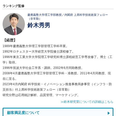
ランキング監修
慶應義塾大学理工学部教授／内閣府 上席科学技術政策フェロー
（非常勤）
鈴木秀男
【経歴】
1989年慶應義塾大学理工学部管理工学科卒業。
1992年ロチェスター大学経営大学院修士課程修了。
1996年東京工業大学大学院理工学研究科博士課程経営工学専攻修了。博士（工
学）取得。
1996年筑波大学社会工学系・講師。2002年6月同助教授。
2008年4月慶應義塾大学理工学部管理工学科・准教授。2011年4月同教授、現
在に至る。
2023年4月内閣府 科学技術・イノベーション推進事務局参事官（インフラ・防
災担当）付上席科学技術政策フェロー（非常勤）
研究分野は応用統計解析、品質管理、マーケティング。
≫鈴木研究室についての詳細はこちら
顧客満足度について