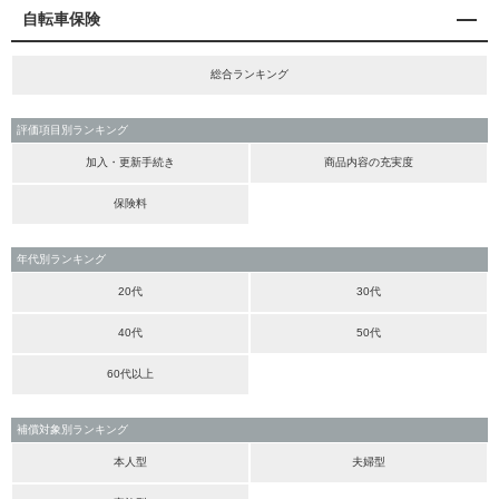
自転車保険
総合ランキング
評価項目別ランキング
加入・更新手続き
商品内容の充実度
保険料
年代別ランキング
20代
30代
40代
50代
60代以上
補償対象別ランキング
本人型
夫婦型