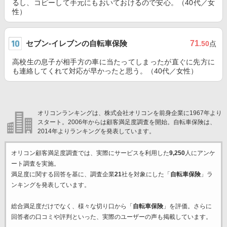
るし、コピーして手元にもおいておけるので安心。（40代／女
性）
セブン‐イレブンの自転車保険
71
.50
点
高校生の息子が相手方の車に当たってしまったが直ぐに先方に
も連絡してくれて対応が早かったと思う。（40代／女性）
オリコンランキングは、株式会社オリコンを前身企業に1967年より
スタート。2006年からは顧客満足度調査を開始。自転車保険は、
2014年よりランキングを発表しています。
オリコン顧客満足度調査では、実際にサービスを利用した
9,250
人にアンケ
ート調査を実施。
満足度に関する回答を基に、調査企業
21
社を対象にした「
自転車保険
」ラ
ンキングを発表しています。
総合満足度だけでなく、様々な切り口から「
自転車保険
」を評価。さらに
回答者の口コミや評判といった、実際のユーザーの声も掲載しています。