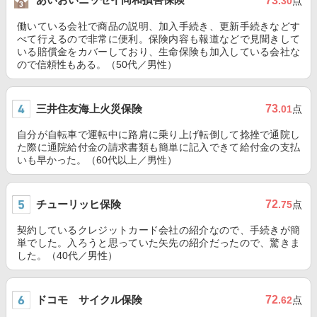
73
.30
点
働いている会社で商品の説明、加入手続き、更新手続きなどす
べて行えるので非常に便利。保険内容も報道などで見聞きして
いる賠償金をカバーしており、生命保険も加入している会社な
ので信頼性もある。（50代／男性）
三井住友海上火災保険
73
.01
点
自分が自転車で運転中に路肩に乗り上げ転倒して捻挫で通院し
た際に通院給付金の請求書類も簡単に記入できて給付金の支払
いも早かった。（60代以上／男性）
チューリッヒ保険
72
.75
点
契約しているクレジットカード会社の紹介なので、手続きが簡
単でした。入ろうと思っていた矢先の紹介だったので、驚きま
した。（40代／男性）
ドコモ サイクル保険
72
.62
点