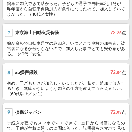
簡単に加入できて助かった。子どもの通学で自転車利用だが、
昨年度から自転車保険加入が条件になったので、加入していて
よかった。（40代／女性）
東京海上日動火災保険
72
.25
点
娘が高校で自転車通学の為加入。いつどこで事故の加害者、被
害者になるか分からないので、加入した事でとても安心感があ
る。（40代／女性）
au損害保険
72
.04
点
初め、子どもだけが加入していましたが、私が、追加で加入す
るとき、無駄がないような加入の仕方を教えてもらえました。
（60代以上／女性）
損保ジャパン
72
.03
点
手続きが夜でもスマホですくできて、翌日から補償になるの
で、子供が学校に通うのに間に合った。説明書もスマホで見れ