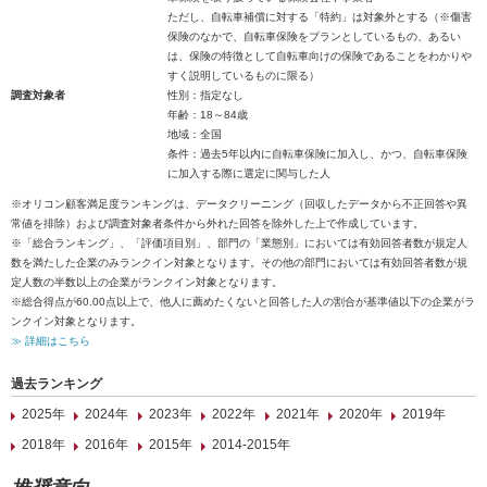
ただし、自転車補償に対する「特約」は対象外とする（※傷害
保険のなかで、自転車保険をプランとしているもの、あるい
は、保険の特徴として自転車向けの保険であることをわかりや
すく説明しているものに限る）
調査対象者
性別：指定なし
年齢：18～84歳
地域：全国
条件：過去5年以内に自転車保険に加入し、かつ、自転車保険
に加入する際に選定に関与した人
※オリコン顧客満足度ランキングは、データクリーニング（回収したデータから不正回答や異
常値を排除）および調査対象者条件から外れた回答を除外した上で作成しています。
※「総合ランキング」、「評価項目別」、部門の「業態別」においては有効回答者数が規定人
数を満たした企業のみランクイン対象となります。その他の部門においては有効回答者数が規
定人数の半数以上の企業がランクイン対象となります。
※総合得点が60.00点以上で、他人に薦めたくないと回答した人の割合が基準値以下の企業がラ
ンクイン対象となります。
≫ 詳細はこちら
過去ランキング
2025年
2024年
2023年
2022年
2021年
2020年
2019年
2018年
2016年
2015年
2014-2015年