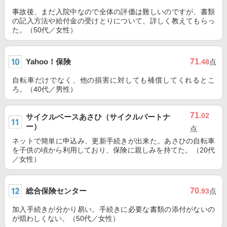
事故後、まだ入院中なので全体の評価は難しいのですが、書類
の記入方法や給付金の受けとりについて、詳しく教えてもらっ
た。（50代／女性）
Yahoo！保険
71
.48
点
自転車だけでなく、他の損害に対しても補償してくれるとこ
ろ。（40代／男性）
71
.02
サイクルベースあさひ（サイクルパートナ
ー）
点
ネットで簡単に申込み、更新手続きが出来た。あさひの自転車
を子供の頃から利用しており、保険に親しみを持てた。（20代
／女性）
総合保険センター
70
.93
点
加入手続きが分かり易い。手続きに必要な書類の添付がないの
が煩わしくない。（50代／女性）