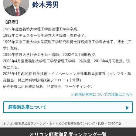
鈴木秀男
【経歴】
1989年慶應義塾大学理工学部管理工学科卒業。
1992年ロチェスター大学経営大学院修士課程修了。
1996年東京工業大学大学院理工学研究科博士課程経営工学専攻修了。博士（工
学）取得。
1996年筑波大学社会工学系・講師。2002年6月同助教授。
2008年4月慶應義塾大学理工学部管理工学科・准教授。2011年4月同教授、現
在に至る。
2023年4月内閣府 科学技術・イノベーション推進事務局参事官（インフラ・防
災担当）付上席科学技術政策フェロー（非常勤）
研究分野は応用統計解析、品質管理、マーケティング。
≫鈴木研究室についての詳細はこちら
顧客満足度について
オリコン顧客満足度ランキング
おすすめの自転車保険ランキング・比較
2020年版
オリコン顧客満足度
ランキング一覧