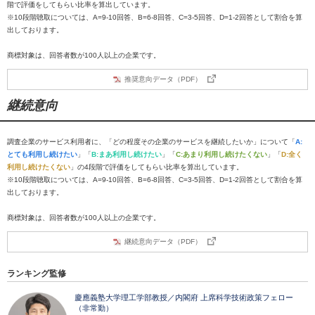
階で評価をしてもらい比率を算出しています。
※10段階聴取については、A=9-10回答、B=6-8回答、C=3-5回答、D=1-2回答として割合を算
出しております。
商標対象は、回答者数が100人以上の企業です。
推奨意向データ（PDF）
継続意向
調査企業のサービス利用者に、「どの程度その企業のサービスを継続したいか」について「
A:
とても利用し続けたい
」「
B:まあ利用し続けたい
」「
C:あまり利用し続けたくない
」「
D:全く
利用し続けたくない
」の4段階で評価をしてもらい比率を算出しています。
※10段階聴取については、A=9-10回答、B=6-8回答、C=3-5回答、D=1-2回答として割合を算
出しております。
商標対象は、回答者数が100人以上の企業です。
継続意向データ（PDF）
ランキング監修
慶應義塾大学理工学部教授／内閣府 上席科学技術政策フェロー
（非常勤）