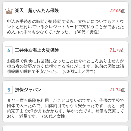
楽天 超かんたん保険
72
.05
点
申込み手続きの時間が短時間で済み、支払いについてもアカウ
ントと紐付いているクレジットカードで支払うことができたた
め入力の手間も少なくてよかった。（30代／男性）
三井住友海上火災保険
71
.78
点
お蔭様で保険にお世話になったことは今のところありませんが
担当者の対応が良く信頼できる感じがします。以前の保険は補
償範囲が曖昧で不安だった。（60代以上／男性）
損保ジャパン
71
.74
点
まだ一度も保険を利用したことはないのですが、子供の学校で
団体で入ったので、団体割引でかなり安かったです。あと、契
約完了までが1か月もかからず、早かったです。補償も充実して
おり、満足です。（50代／女性）