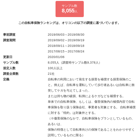
サンプル数
8,055
人
この自転車保険ランキングは、オリコンの以下の調査に基づいています。
事前調査
2019/06/03～2019/08/30
調査期間
2019/09/02～2019/09/19
2018/09/11～2018/09/18
2017/08/15～2017/08/24
更新日
2020/01/06
サンプル数
8,055人（調査時サンプル数9,378人）
規定人数
100人以上
調査企業数
21社
定義
自転車の利用において発生する損害を補償する損害保険のこ
と。例えば、自転車を運転していて歩行者あるいは自転車に衝
突してケガを与えてしまった、
または持ち物の破損、転倒によるケガなどを補償する。
単体での自転車保険、もしくは、傷害保険内の補償内容で自転
車保険を取り扱う保険会社、事業者を対象とする。 自転車補償
に対する「特約」は対象外とする。
（※傷害保険のなかで、自転車保険をプランとしているもの、
あるいは、
保険の特徴として自転車向けの保険であることをわかりやすく
説明しているものに限る）