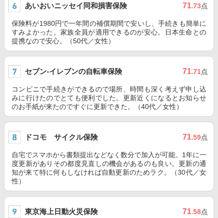
あいおいニッセイ同和損害保険
71
.73
点
保険料が1980円で一年間の補償期間で安いし、手続きも簡単に
すみよかった。家族全員が適用できるのが安心。日本生命との
提携なので安心。（50代／女性）
セブン‐イレブンの自転車保険
71
.71
点
コンビニで手続きができるので場所、時間も深く考えず申し込
みに行けたのでとても便利でした。更新近くになるとお知らせ
のお手紙が来たのですぐに更新できた。（40代／女性）
ドコモ サイクル保険
71
.59
点
自宅でスマホから書類提出などなく数分で加入が可能。1年に一
度更新がありその都度見直しの機会があるのも良い。更新の通
知が来て特に何もしなければ自動更新のためラク。（30代／女
性）
東京海上日動火災保険
71
.58
点