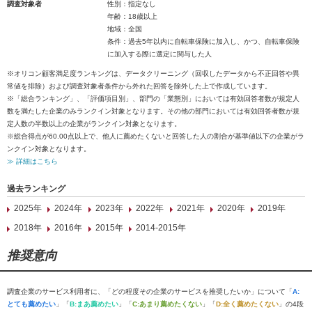
調査対象者
性別：指定なし
年齢：18歳以上
地域：全国
条件：過去5年以内に自転車保険に加入し、かつ、自転車保険
に加入する際に選定に関与した人
※オリコン顧客満足度ランキングは、データクリーニング（回収したデータから不正回答や異
常値を排除）および調査対象者条件から外れた回答を除外した上で作成しています。
※「総合ランキング」、「評価項目別」、部門の「業態別」においては有効回答者数が規定人
数を満たした企業のみランクイン対象となります。その他の部門においては有効回答者数が規
定人数の半数以上の企業がランクイン対象となります。
※総合得点が60.00点以上で、他人に薦めたくないと回答した人の割合が基準値以下の企業がラ
ンクイン対象となります。
≫ 詳細はこちら
過去ランキング
2025年
2024年
2023年
2022年
2021年
2020年
2019年
2018年
2016年
2015年
2014-2015年
推奨意向
調査企業のサービス利用者に、「どの程度その企業のサービスを推奨したいか」について「
A:
とても薦めたい
」「
B:まあ薦めたい
」「
C:あまり薦めたくない
」「
D:全く薦めたくない
」の4段