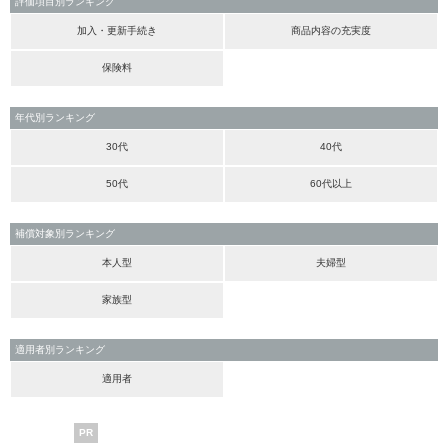
評価項目別ランキング
加入・更新手続き
商品内容の充実度
保険料
年代別ランキング
30代
40代
50代
60代以上
補償対象別ランキング
本人型
夫婦型
家族型
適用者別ランキング
適用者
PR