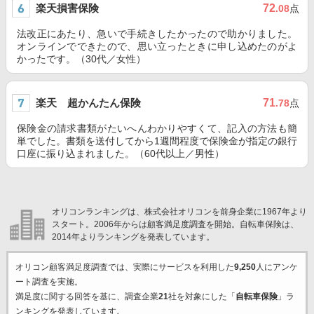
楽天損害保険
72
.08
点
法改正にあたり、急いで手続きしたかったので助かりました。
オンラインでできたので、思い立ったときに申し込めたのがよ
かったです。（30代／女性）
楽天 超かんたん保険
71
.78
点
保険金の請求書類がたいへんわかりやすくて、記入の方法も簡
単でした。書類を送付してから1週間程度で保険金が指定の銀行
口座に振り込まれました。（60代以上／男性）
オリコンランキングは、株式会社オリコンを前身企業に1967年より
スタート。2006年からは顧客満足度調査を開始。自転車保険は、
2014年よりランキングを発表しています。
オリコン顧客満足度調査では、実際にサービスを利用した
9,250
人にアンケ
ート調査を実施。
満足度に関する回答を基に、調査企業
21
社を対象にした「
自転車保険
」ラ
ンキングを発表しています。