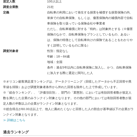
規定人数
100人以上
調査企業数
21社
定義
自転車の利用において発生する損害を補償する損害保険の内、
単体での自転車保険、もしくは、傷害保険内の補償内容で自転
車保険を取り扱っている保険会社や事業者
ただし、自転車補償に対する「特約」は対象外とする（※傷害
保険のなかで、自転車保険をプランとしているもの、あるい
は、保険の特徴として自転車向けの保険であることをわかりや
すく説明しているものに限る）
調査対象者
性別：指定なし
年齢：18～84歳
地域：全国
条件：過去5年以内に自転車保険に加入し、かつ、自転車保険
に加入する際に選定に関与した人
※オリコン顧客満足度ランキングは、データクリーニング（回収したデータから不正回答や異
常値を排除）および調査対象者条件から外れた回答を除外した上で作成しています。
※「総合ランキング」、「評価項目別」、部門の「業態別」においては有効回答者数が規定人
数を満たした企業のみランクイン対象となります。その他の部門においては有効回答者数が規
定人数の半数以上の企業がランクイン対象となります。
※総合得点が60.00点以上で、他人に薦めたくないと回答した人の割合が基準値以下の企業がラ
ンクイン対象となります。
≫ 詳細はこちら
過去ランキング