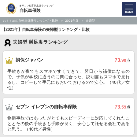
オリコン顧客満足度ランキング
自転車保険
おすすめの自転車保険ランキング・比較
2021年版
夫婦型
【2021年】自転車保険の夫婦型ランキング・比較
夫婦型 満足度ランキング
損保ジャパン
73
.90
点
手続きが夜でもスマホですくできて、翌日から補償になるの
で、子供が学校に通うのに間に合った。説明書もスマホで見れ
るし、コピーして手元にもおいておけるので安心。（40代／女
性）
セブン‐イレブンの自転車保険
73
.59
点
物損事故ではあったがとてもスピーディーに対応してくれたこ
ととその後の手続きも手際が良く、安心して託せる会社である
と思う。（40代／男性）