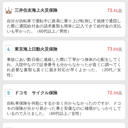
三井住友海上火災保険
73
.41
点
自分が自転車で運転中に路肩に乗り上げ転倒して捻挫で通院し
た際に通院給付金の請求書類も簡単に記入できて給付金の支払
いも早かった。（60代以上／男性）
東京海上日動火災保険
73
.03
点
事故にあい数日後に連絡した際に丁寧かつ身体の心配をしてく
れ、入院中なので証券番号も分からなかったが直ぐに調べてく
れ必要な書類も直ぐに届き対応が早くよかった。（20代／女
性）
ドコモ サイクル保険
72
.34
点
自転車保険を何処にするか全く分からなかったのですが、ドコ
モの保険が分かり易かった事と安価なのに補償がしっかりして
いるので入りました。（60代以上／女性）