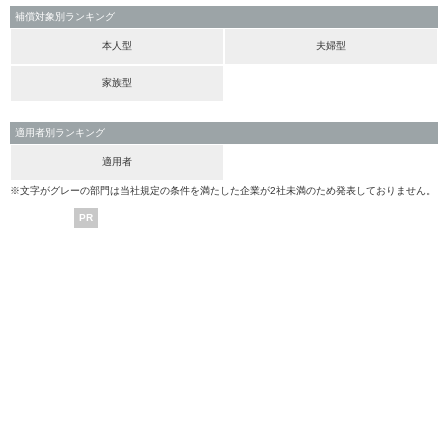
補償対象別ランキング
本人型
夫婦型
家族型
適用者別ランキング
適用者
※文字がグレーの部門は当社規定の条件を満たした企業が2社未満のため発表しておりません。
PR