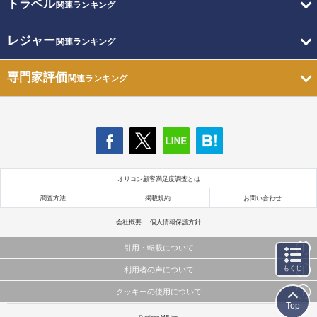
トラベル
関連ランキング
レジャー
関連ランキング
専門家評価
関連ランキング
オリコン顧客満足度調査とは
調査方法
掲載規約
お問い合わせ
会社概要
個人情報保護方針
引用・転載について
もくじ
利用者の声について
当サイトで公開されている情報（文字、写真、イラスト、画像データ等）及びこれらの配置・
編集および構造などについての著作権は株式会社oricon MEに帰属しております。
クッキーの使用について
当サイトに掲載している内容はすべてサービスの利用者が提出された見解・感想です。
これらの情報を権利者の許可なく無断転載・複製などの二次利用を行うことは固く禁じており
Top
弊社が内容について正確性を含め一切保証するものではありません。
ます。
このサイトでは Cookie を使用して、ユーザーに合わせたコンテンツや広告の表示、ソーシャル