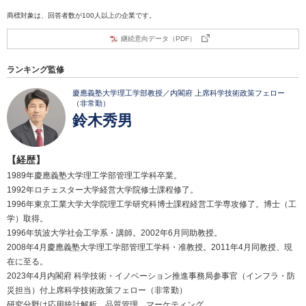
商標対象は、回答者数が100人以上の企業です。
継続意向データ（PDF）
ランキング監修
慶應義塾大学理工学部教授／内閣府 上席科学技術政策フェロー
（非常勤）
鈴木秀男
【経歴】
1989年慶應義塾大学理工学部管理工学科卒業。
1992年ロチェスター大学経営大学院修士課程修了。
1996年東京工業大学大学院理工学研究科博士課程経営工学専攻修了。博士（工
学）取得。
1996年筑波大学社会工学系・講師。2002年6月同助教授。
2008年4月慶應義塾大学理工学部管理工学科・准教授。2011年4月同教授、現
在に至る。
2023年4月内閣府 科学技術・イノベーション推進事務局参事官（インフラ・防
災担当）付上席科学技術政策フェロー（非常勤）
研究分野は応用統計解析、品質管理、マーケティング。