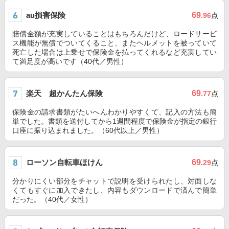
au損害保険
69
.96
点
賠償金額が充実していることはもちろんだけど、ロードサービ
ス機能が無償でついてくること、またヘルメットを被っていて
死亡した場合は上乗せで保険金を払ってくれるなど充実してい
て満足度が高いです（40代／男性）
楽天 超かんたん保険
69
.77
点
保険金の請求書類がたいへんわかりやすくて、記入の方法も簡
単でした。書類を送付してから1週間程度で保険金が指定の銀行
口座に振り込まれました。（60代以上／男性）
ローソン自転車ほけん
69
.29
点
分かりにくい部分をチャットで説明を受けられたし、対面しな
くてもすぐに加入できたし、内容もダウンロードで済んで簡単
だった。（40代／女性）