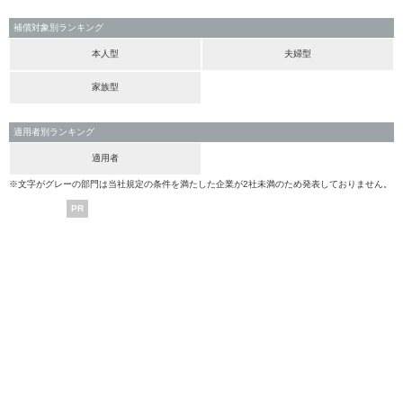
補償対象別ランキング
本人型
夫婦型
家族型
適用者別ランキング
適用者
※文字がグレーの部門は当社規定の条件を満たした企業が2社未満のため発表しておりません。
PR