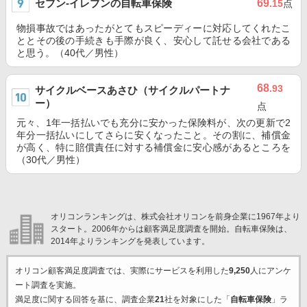
セブン‐イレブンの自転車保険
69
.15
点
物損事故ではあったがとてもスピーディーに対応してくれたこ
ととその後の手続きも手際が良く、安心して託せる会社である
と思う。（40代／男性）
68
.93
サイクルベースあさひ（サイクルパートナ
ー）
点
元々、1年一括払いでも充分に安かった保険料が、次の更新で2
年分一括払いにしてさらに安くなったこと。その割に、補償金
が高く、特に賠償責任に対する補償金に安心感があるところを
（30代／男性）
オリコンランキングは、株式会社オリコンを前身企業に1967年より
スタート。2006年からは顧客満足度調査を開始。自転車保険は、
2014年よりランキングを発表しています。
オリコン顧客満足度調査では、実際にサービスを利用した
9,250
人にアンケ
ート調査を実施。
満足度に関する回答を基に、調査企業
21
社を対象にした「
自転車保険
」ラ