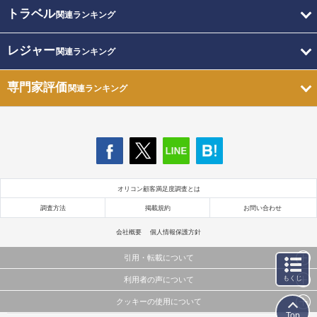
トラベル
関連ランキング
レジャー
関連ランキング
専門家評価
関連ランキング
オリコン顧客満足度調査とは
調査方法
掲載規約
お問い合わせ
会社概要
個人情報保護方針
引用・転載について
もくじ
利用者の声について
当サイトで公開されている情報（文字、写真、イラスト、画像データ等）及びこれらの配置・
編集および構造などについての著作権は株式会社oricon MEに帰属しております。
クッキーの使用について
当サイトに掲載している内容はすべてサービスの利用者が提出された見解・感想です。
これらの情報を権利者の許可なく無断転載・複製などの二次利用を行うことは固く禁じており
Top
弊社が内容について正確性を含め一切保証するものではありません。