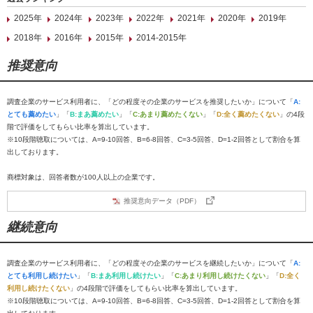
2025年
2024年
2023年
2022年
2021年
2020年
2019年
2018年
2016年
2015年
2014-2015年
推奨意向
調査企業のサービス利用者に、「どの程度その企業のサービスを推奨したいか」について「
A:
とても薦めたい
」「
B:まあ薦めたい
」「
C:あまり薦めたくない
」「
D:全く薦めたくない
」の4段
階で評価をしてもらい比率を算出しています。
※10段階聴取については、A=9-10回答、B=6-8回答、C=3-5回答、D=1-2回答として割合を算
出しております。
商標対象は、回答者数が100人以上の企業です。
推奨意向データ（PDF）
継続意向
調査企業のサービス利用者に、「どの程度その企業のサービスを継続したいか」について「
A:
とても利用し続けたい
」「
B:まあ利用し続けたい
」「
C:あまり利用し続けたくない
」「
D:全く
利用し続けたくない
」の4段階で評価をしてもらい比率を算出しています。
※10段階聴取については、A=9-10回答、B=6-8回答、C=3-5回答、D=1-2回答として割合を算