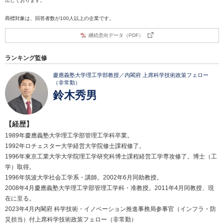
出しております。
商標対象は、回答者数が100人以上の企業です。
継続意向データ（PDF）
ランキング監修
慶應義塾大学理工学部教授／内閣府 上席科学技術政策フェロー
（非常勤）
鈴木秀男
【経歴】
1989年慶應義塾大学理工学部管理工学科卒業。
1992年ロチェスター大学経営大学院修士課程修了。
1996年東京工業大学大学院理工学研究科博士課程経営工学専攻修了。博士（工
学）取得。
1996年筑波大学社会工学系・講師。2002年6月同助教授。
2008年4月慶應義塾大学理工学部管理工学科・准教授。2011年4月同教授、現
在に至る。
2023年4月内閣府 科学技術・イノベーション推進事務局参事官（インフラ・防
災担当）付上席科学技術政策フェロー（非常勤）