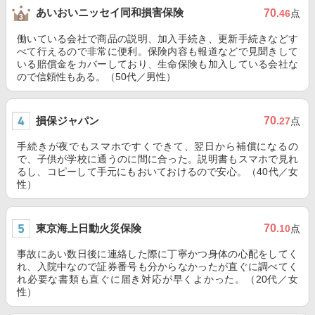
あいおいニッセイ同和損害保険
70
.46
点
働いている会社で商品の説明、加入手続き、更新手続きなどす
べて行えるので非常に便利。保険内容も報道などで見聞きして
いる賠償金をカバーしており、生命保険も加入している会社な
ので信頼性もある。（50代／男性）
損保ジャパン
70
.27
点
手続きが夜でもスマホですくできて、翌日から補償になるの
で、子供が学校に通うのに間に合った。説明書もスマホで見れ
るし、コピーして手元にもおいておけるので安心。（40代／女
性）
東京海上日動火災保険
70
.10
点
事故にあい数日後に連絡した際に丁寧かつ身体の心配をしてく
れ、入院中なので証券番号も分からなかったが直ぐに調べてく
れ必要な書類も直ぐに届き対応が早くよかった。（20代／女
性）