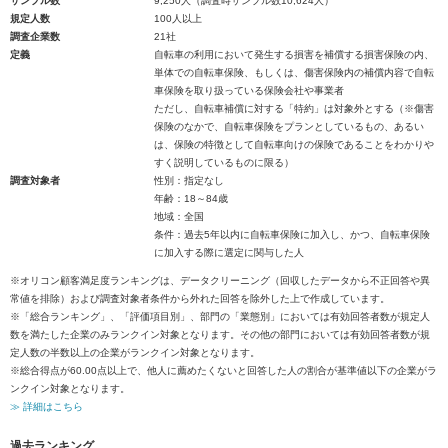
サンプル数
9,250人（調査時サンプル数10,624人）
規定人数
100人以上
調査企業数
21社
定義
自転車の利用において発生する損害を補償する損害保険の内、
単体での自転車保険、もしくは、傷害保険内の補償内容で自転
車保険を取り扱っている保険会社や事業者
ただし、自転車補償に対する「特約」は対象外とする（※傷害
保険のなかで、自転車保険をプランとしているもの、あるい
は、保険の特徴として自転車向けの保険であることをわかりや
すく説明しているものに限る）
調査対象者
性別：指定なし
年齢：18～84歳
地域：全国
条件：過去5年以内に自転車保険に加入し、かつ、自転車保険
に加入する際に選定に関与した人
※オリコン顧客満足度ランキングは、データクリーニング（回収したデータから不正回答や異
常値を排除）および調査対象者条件から外れた回答を除外した上で作成しています。
※「総合ランキング」、「評価項目別」、部門の「業態別」においては有効回答者数が規定人
数を満たした企業のみランクイン対象となります。その他の部門においては有効回答者数が規
定人数の半数以上の企業がランクイン対象となります。
※総合得点が60.00点以上で、他人に薦めたくないと回答した人の割合が基準値以下の企業がラ
ンクイン対象となります。
≫ 詳細はこちら
過去ランキング