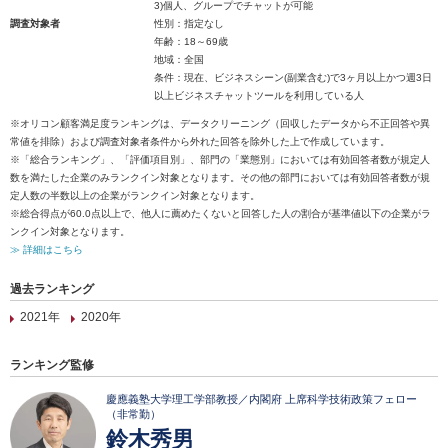
3)個人、グループでチャットが可能
調査対象者
性別：指定なし
年齢：18～69歳
地域：全国
条件：現在、ビジネスシーン(副業含む)で3ヶ月以上かつ週3日
以上ビジネスチャットツールを利用している人
※オリコン顧客満足度ランキングは、データクリーニング（回収したデータから不正回答や異
常値を排除）および調査対象者条件から外れた回答を除外した上で作成しています。
※「総合ランキング」、「評価項目別」、部門の「業態別」においては有効回答者数が規定人
数を満たした企業のみランクイン対象となります。その他の部門においては有効回答者数が規
定人数の半数以上の企業がランクイン対象となります。
※総合得点が60.0点以上で、他人に薦めたくないと回答した人の割合が基準値以下の企業がラ
ンクイン対象となります。
≫ 詳細はこちら
過去ランキング
2021年
2020年
ランキング監修
慶應義塾大学理工学部教授／内閣府 上席科学技術政策フェロー
（非常勤）
鈴木秀男