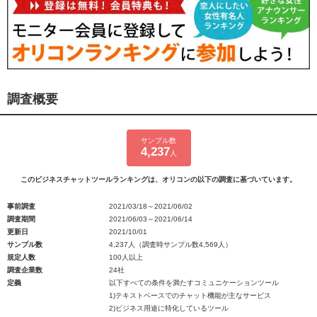
調査概要
サンプル数
4,237
人
このビジネスチャットツールランキングは、オリコンの以下の調査に基づいています。
事前調査
2021/03/18～2021/06/02
調査期間
2021/06/03～2021/06/14
更新日
2021/10/01
サンプル数
4,237人（調査時サンプル数4,569人）
規定人数
100人以上
調査企業数
24社
定義
以下すべての条件を満たすコミュニケーションツール
1)テキストベースでのチャット機能が主なサービス
2)ビジネス用途に特化しているツール