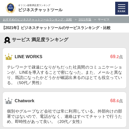
オリコン顧客満足度ランキング
ビジネスチャットツール
おすすめのビジネスチャットツールランキング・比較
2021年版
サービス
【2021年】ビジネスチャットツールのサービスランキング・比較
サービス 満足度ランキング
69
LINE WORKS
.2
点
テレワークで疎遠になりがちだった社員間のコミュニケーショ
ンが、LINEを導入することで密になった。また、メールと異な
り、既読になったかどうかが確認出来るのはとても役立ってい
る。（50代／男性）
68
Chatwork
.6
点
個別やグループなど会社では常に利用している。外部向けの部
署ではないので、電話がなく、連絡はすべてチャットで行うた
め、即時性があって良い。（20代／女性）