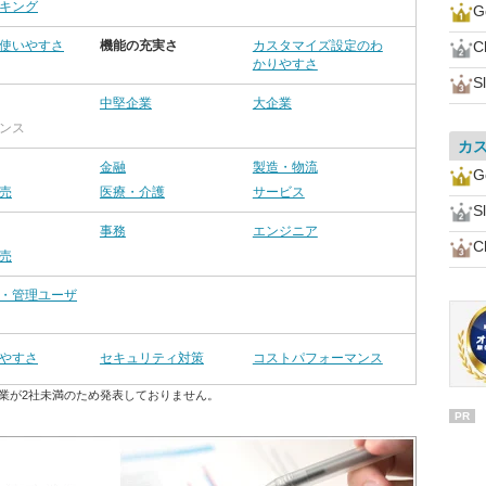
キング
G
使いやすさ
機能の充実さ
カスタマイズ設定のわ
C
かりやすさ
S
中堅企業
大企業
ンス
カ
金融
製造・物流
G
売
医療・介護
サービス
S
事務
エンジニア
C
売
・管理ユーザ
やすさ
セキュリティ対策
コストパフォーマンス
業が2社未満のため発表しておりません。
PR