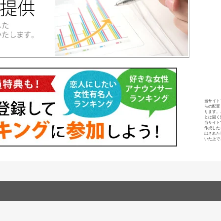
当サイト
らの配置
ります。
とは固く
当サイト
作成した
出された
いた上で