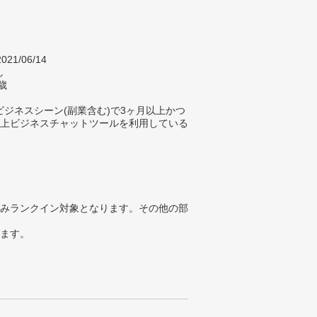
021/06/14
し
歳
ジネスシーン(副業含む)で3ヶ月以上かつ
以上ビジネスチャットツールを利用している
みランクイン対象となります。その他の部
ります。