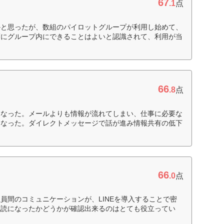
67
.1
点
かと思ったが、数組のパイロットグループが利用し始めて、
度にグループ内にできることはよいと認識されて、利用が当
）
66
.8
点
くなった。メールよりも情報が流れてしまい、仕事に必要な
くなった。ダイレクトメッセージで話が進み情報共有の低下
66
.0
点
員間のコミュニケーションが、LINEを導入することで密
既読になったかどうかが確認出来るのはとても役立ってい