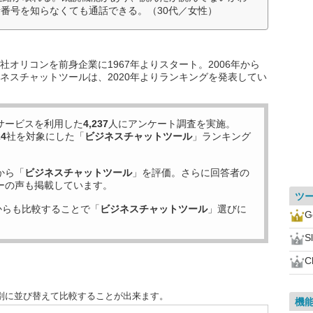
番号を知らなくても通話できる。（30代／女性）
オリコンを前身企業に1967年よりスタート。2006年から
ネスチャットツールは、2020年よりランキングを発表してい
サービスを利用した
4,237
人にアンケート調査を実施。
24
社を対象にした「
ビジネスチャットツール
」ランキング
から「
ビジネスチャットツール
」を評価。さらに回答者の
ーの声も掲載しています。
ツ
からも比較することで「
ビジネスチャットツール
」選びに
G
S
C
別に並び替えて比較することが出来ます。
機