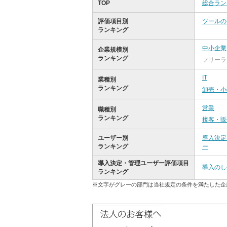
TOP
総合ラン
評価項目別
ツールの
ランキング
中小企業
企業規模別
ランキング
フリーラ
IT
業種別
ランキング
卸売・小
営業
職種別
ランキング
接客・販
ユーザー別
導入決定
ランキング
ー
導入決定・管理ユーザー評価項目
導入のし
ランキング
※文字がグレーの部門は当社規定の条件を満たした企