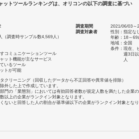
ャットツールランキングは、オリコンの以下の調査に基づい
2
調査期間
2021/06/03～2
調査対象者
性別：指定な
37人（調査時サンプル数4,569人）
年齢：18～69
地域：全国
条件：現在、ビ
すコミュニケーションツール
週3日
チャット機能が主なサービス
人
しているツール
ャットが可能
タクリーニング（回収したデータから不正回答や異常値を排除）
除外した上で作成しています。
部門の「業態別」においては有効回答者数が規定人数を満たした企業の
数以上の企業がランクイン対象となります。
めたくないと回答した人の割合が基準値以下の企業がランクイン対象とな