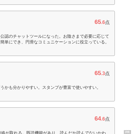
65
.6
点
社公認のチャットツールになった。お陰さまで必要に応じて
を簡単にでき、円滑なコミュニケーションに役立っている。
65
.3
点
どうかも分かりやすい。スタンプが豊富で使いやすい。
64
.6
点
も連絡が取れる。既読機能があり、読んだか読んでないかわ
PR