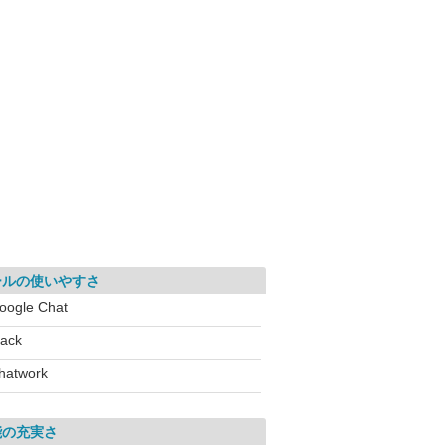
ールの使いやすさ
oogle Chat
lack
hatwork
能の充実さ