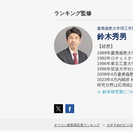
ランキング監修
慶應義塾大学理工学
鈴木秀男
【経歴】
1989年慶應義塾
1992年ロチェス
1996年東京工業
1996年筑波大学
2008年4月慶應
2023年4月内閣
研究分野は応用統
≫ 鈴木研究室につ
オリコン顧客満足度ランキング
おすすめのビジネ