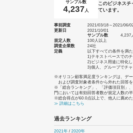
サンプル数
このビジネスチ
4,237
ています。
人
事前調査
2021/03/18～2021/06/0
更新日
2021/10/01
サンプル数
4,2
規定人数
100人以上
調査企業数
24社
定義
以下すべての条件を満た
1)テキストベースでの
2)ビジネス用途に特化
3)個人、グループでチ
※オリコン顧客満足度ランキングは、デー
および調査対象者条件から外れた回答を
※「総合ランキング」、「評価項目別」、
門においては有効回答者数が規定人数の半
※総合得点が60.0点以上で、他人に薦
≫ 詳細はこちら
過去ランキング
2021年
/
2020年