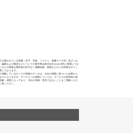
で公開されている情報（文字、写真、イラスト、画像データ等）及びこれ
・編集および構造などについての著作権は株式会社oricon MEに帰属してお
これらの情報を権利者の許可なく無断転載・複製などの二次利用を行うこ
禁じております。
で掲載しているすべての情報やデータは、当社の調査に基づいた結果から
ものとなりますが、サービスへの感想については、サービスの利用者が提
見解・感想となっており、当社の見解・意見ではないことをご理解いただ
ご覧ください。