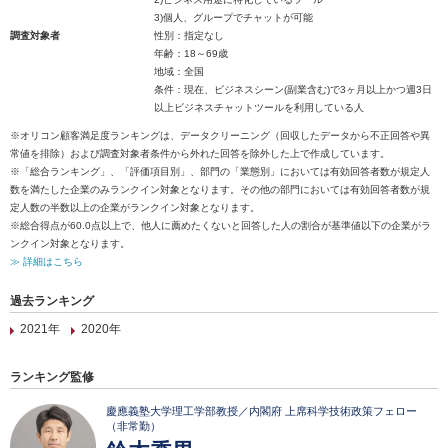
3)個人、グループでチャットが可能
調査対象者
性別：指定なし
年齢：18～69歳
地域：全国
条件：現在、ビジネスシーン(副業含む)で3ヶ月以上かつ週3日
以上ビジネスチャットツールを利用している人
※オリコン顧客満足度ランキングは、データクリーニング（回収したデータから不正回答や異
常値を排除）および調査対象者条件から外れた回答を除外した上で作成しています。
※「総合ランキング」、「評価項目別」、部門の「業態別」においては有効回答者数が規定人
数を満たした企業のみランクイン対象となります。その他の部門においては有効回答者数が規
定人数の半数以上の企業がランクイン対象となります。
※総合得点が60.0点以上で、他人に薦めたくないと回答した人の割合が基準値以下の企業がラ
ンクイン対象となります。
≫ 詳細はこちら
過去ランキング
2021年
2020年
ランキング監修
慶應義塾大学理工学部教授／内閣府 上席科学技術政策フェロー
（非常勤）