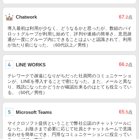
67
Chatwork
.2
点
導入最初は利用が少なく、どうなるかと思ったが、数組のパイ
ロットグループが利用し始めて、評判や連絡の簡単さ、意思疎
通が一度にグループ内にできることはよいと認識されて、利用
が当たり前になった。（60代以上／男性）
66
LINE WORKS
.2
点
テレワークで疎遠になりがちだった社員間のコミュニケーショ
ンが、LINEを導入することで密になった。また、メールと異な
り、既読になったかどうかが確認出来るのはとても役立ってい
る。（50代／男性）
65
Microsoft Teams
.5
点
マイクロソフト提供ということで弊社公認のチャットツールに
なった。お陰さまで必要に応じて社員とチャットルームで意識
会わせを簡単にでき、円滑なコミュニケーションに役立ってい