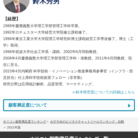
鈴木秀男
【経歴】
1989年慶應義塾大学理工学部管理工学科卒業。
1992年ロチェスター大学経営大学院修士課程修了。
1996年東京工業大学大学院理工学研究科博士課程経営工学専攻修了。博士（工
学）取得。
1996年筑波大学社会工学系・講師。2002年6月同助教授。
2008年4月慶應義塾大学理工学部管理工学科・准教授。2011年4月同教授、現
在に至る。
2023年4月内閣府 科学技術・イノベーション推進事務局参事官（インフラ・防
災担当）付上席科学技術政策フェロー（非常勤）
研究分野は応用統計解析、品質管理、マーケティング。
≫鈴木研究室についての詳細はこちら
顧客満足度について
オリコン顧客満足度ランキング
おすすめのビジネスチャットツールランキング・比較
2021年版