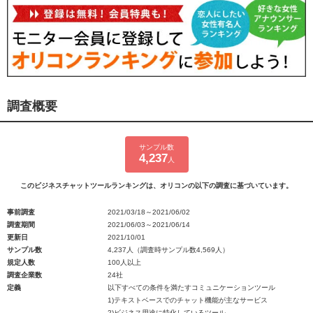
調査概要
サンプル数
4,237
人
このビジネスチャットツールランキングは、オリコンの以下の調査に基づいています。
事前調査
2021/03/18～2021/06/02
調査期間
2021/06/03～2021/06/14
更新日
2021/10/01
サンプル数
4,237人（調査時サンプル数4,569人）
規定人数
100人以上
調査企業数
24社
定義
以下すべての条件を満たすコミュニケーションツール
1)テキストベースでのチャット機能が主なサービス
2)ビジネス用途に特化しているツール