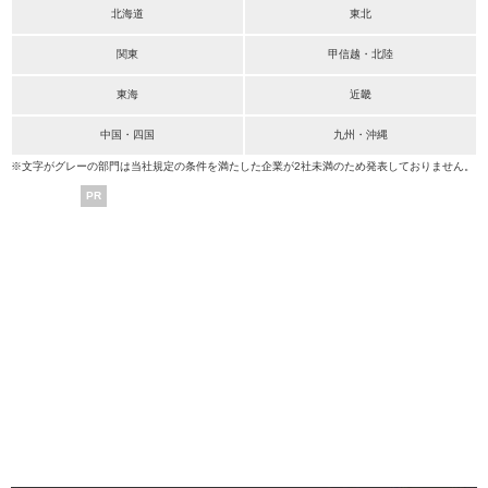
北海道
東北
関東
甲信越・北陸
東海
近畿
中国・四国
九州・沖縄
※文字がグレーの部門は当社規定の条件を満たした企業が2社未満のため発表しておりません。
PR