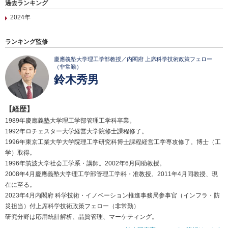
過去ランキング
2024年
ランキング監修
慶應義塾大学理工学部教授／内閣府 上席科学技術政策フェロー
（非常勤）
鈴木秀男
【経歴】
1989年慶應義塾大学理工学部管理工学科卒業。
1992年ロチェスター大学経営大学院修士課程修了。
1996年東京工業大学大学院理工学研究科博士課程経営工学専攻修了。博士（工
学）取得。
1996年筑波大学社会工学系・講師。2002年6月同助教授。
2008年4月慶應義塾大学理工学部管理工学科・准教授。2011年4月同教授、現
在に至る。
2023年4月内閣府 科学技術・イノベーション推進事務局参事官（インフラ・防
災担当）付上席科学技術政策フェロー（非常勤）
研究分野は応用統計解析、品質管理、マーケティング。