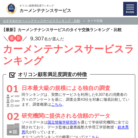
オリコン顧客満足度ランキング
カーメンテナンスサービス
おすすめのカーメンテナンスサービスランキング・比較
タイヤ交換
【最新】カーメンテナンスサービスのタイヤ交換ランキング・比較
／
／
9,307
最
新
名が選んだ
カーメンテナンスサービスラ
ンキング
オリコン顧客満足度調査の特徴
日本最大級の規模による独自の調査
同ランキングは、実際にサービスを利用した9,307名の消費者の
方々のアンケートを基に、調査企業43社を対象に徹底比較してい
ます。調査概要は
こちら
。
研究機関に提供される信頼のデータ
ソースデータは
国立情報学研究所
を通じて学術研究機関に全て公
開されており、データ監修は慶應義塾大学理工学部教授・
鈴木秀
男
氏が行っています。
オリコンのランキングの概要については
こちら
。