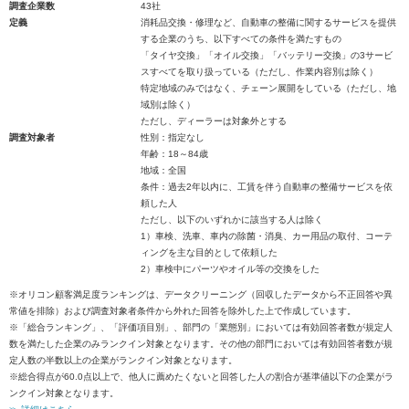
調査企業数
43社
定義
消耗品交換・修理など、自動車の整備に関するサービスを提供
する企業のうち、以下すべての条件を満たすもの
「タイヤ交換」「オイル交換」「バッテリー交換」の3サービ
スすべてを取り扱っている（ただし、作業内容別は除く）
特定地域のみではなく、チェーン展開をしている（ただし、地
域別は除く）
ただし、ディーラーは対象外とする
調査対象者
性別：指定なし
年齢：18～84歳
地域：全国
条件：過去2年以内に、工賃を伴う自動車の整備サービスを依
頼した人
ただし、以下のいずれかに該当する人は除く
1）車検、洗車、車内の除菌・消臭、カー用品の取付、コーテ
ィングを主な目的として依頼した
2）車検中にパーツやオイル等の交換をした
※オリコン顧客満足度ランキングは、データクリーニング（回収したデータから不正回答や異
常値を排除）および調査対象者条件から外れた回答を除外した上で作成しています。
※「総合ランキング」、「評価項目別」、部門の「業態別」においては有効回答者数が規定人
数を満たした企業のみランクイン対象となります。その他の部門においては有効回答者数が規
定人数の半数以上の企業がランクイン対象となります。
※総合得点が60.0点以上で、他人に薦めたくないと回答した人の割合が基準値以下の企業がラ
ンクイン対象となります。