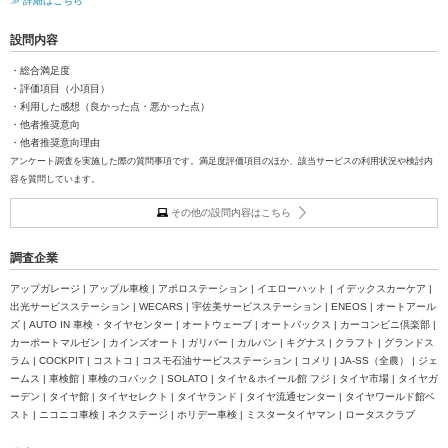
≫ 詳細はこちら
設問内容
・総合満足度
・評価項目（小項目）
・利用した感想（良かった点・悪かった点）
・他者推奨意向
・他者推奨意向理由
アンケート調査を実施した際の質問事項です。満足度評価項目のほか、該当サービスの利用状況や検討内
容を質問しています。
その他の設問内容はこちら
調査企業
アップガレージ | アップル車検 | アポロステーション | イエローハット | イデックスカーケア |
出光サービスステーション | WECARS | 宇佐美サービスステーション | ENEOS | オートアール
ズ | AUTO IN 車検・タイヤセンター | オートウェーブ | オートバックス | カーコンビニ倶楽部 |
カーポートマルゼン | カインズオート | ガリバー | カルバン | キグナス | クラフト | グランドス
ラム | COCKPIT | コストコ | コスモ石油サービスステーション | コメリ | JA-SS（全農） | ジェ
ームス | 車検館 | 車検のコバック | SOLATO | タイヤ＆ホイール館 フジ | タイヤ市場 | タイヤガ
ーデン | タイヤ館 | タイヤセレクト | タイヤランド | タイヤ流通センター | タイヤワールド館ベ
スト | ニコニコ車検 | ネクステージ | ホリデー車検 | ミスタータイヤマン | ロータスクラブ