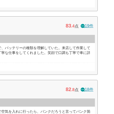
83
19件
.4
点
で、バッテリーの種類を理解していた。来店して作業して
丁寧な仕事をしてくれました。笑顔で口調も丁寧で車に詳
82
18件
.8
点
で空気を入れに行ったら、パンクだろうと言ってパンク箇