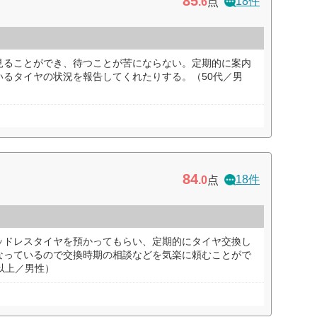
85
18件
.6
点
見ることができ、待つことが苦にならない。定期的に案内
いるタイヤの状況を報告してくれたりする。（50代／男
84
18件
.0
点
ッドレスタイヤを預かってもらい、定期的にタイヤ交換し
なっているので交換時期の相談などを気楽に頼むことがで
以上／男性）