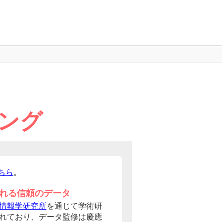
ング
ちら
。
れる信頼のデータ
情報学研究所
を通じて学術研
れており、データ監修は慶應