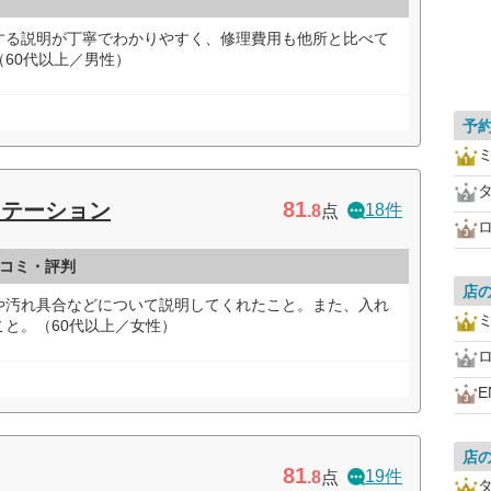
する説明が丁寧でわかりやすく、修理費用も他所と比べて
60代以上／男性）
予
81
ステーション
18件
.8
点
コミ・評判
店
や汚れ具合などについて説明してくれたこと。また、入れ
と。（60代以上／女性）
E
店
81
19件
.8
点