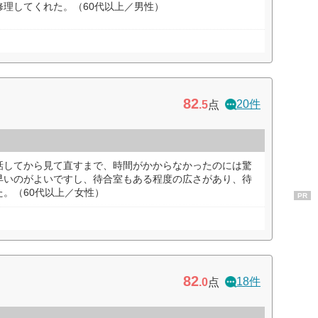
理してくれた。（60代以上／男性）
82
20件
.5
点
話してから見て直すまで、時間がかからなかったのには驚
早いのがよいですし、待合室もある程度の広さがあり、待
。（60代以上／女性）
PR
82
18件
.0
点