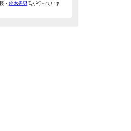
授・
鈴木秀男
氏が行っていま