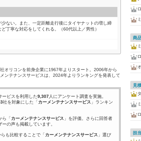
が少ない。また、一定距離走行後にタイヤナットの増し締
など丁寧な対応をしてくれる。（60代以上／男性）
商
オリコンを前身企業に1967年よりスタート。2006年から
メンテナンスサービスは、2024年よりランキングを発表して
見
サービスを利用した
9,307
人にアンケート調査を実施。
43
社を対象にした「
カーメンテナンスサービス
」ランキン
から「
カーメンテナンスサービス
」を評価。さらに回答者
ザーの声も掲載しています。
担
からも比較することで「
カーメンテナンスサービス
」選び