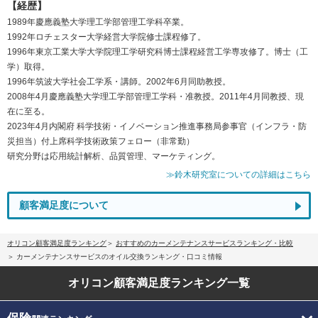
【経歴】
1989年慶應義塾大学理工学部管理工学科卒業。
1992年ロチェスター大学経営大学院修士課程修了。
1996年東京工業大学大学院理工学研究科博士課程経営工学専攻修了。博士（工
学）取得。
1996年筑波大学社会工学系・講師。2002年6月同助教授。
2008年4月慶應義塾大学理工学部管理工学科・准教授。2011年4月同教授、現
在に至る。
2023年4月内閣府 科学技術・イノベーション推進事務局参事官（インフラ・防
災担当）付上席科学技術政策フェロー（非常勤）
研究分野は応用統計解析、品質管理、マーケティング。
≫鈴木研究室についての詳細はこちら
顧客満足度について
オリコン顧客満足度ランキング
おすすめのカーメンテナンスサービスランキング・比較
カーメンテナンスサービスのオイル交換ランキング・口コミ情報
オリコン顧客満足度
ランキング一覧