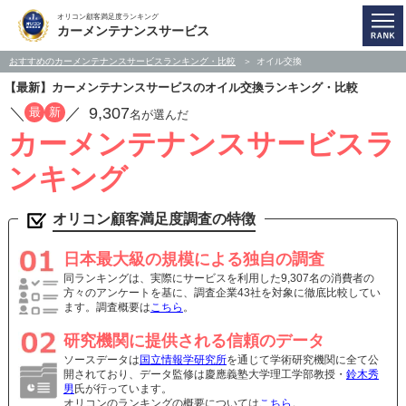
オリコン顧客満足度ランキング
カーメンテナンスサービス
おすすめのカーメンテナンスサービスランキング・比較
オイル交換
【最新】カーメンテナンスサービスのオイル交換ランキング・比較
／
／
9,307
最
新
名が選んだ
カーメンテナンスサービスラ
ンキング
オリコン顧客満足度調査の特徴
日本最大級の規模による独自の調査
同ランキングは、実際にサービスを利用した9,307名の消費者の
方々のアンケートを基に、調査企業43社を対象に徹底比較してい
ます。調査概要は
こちら
。
研究機関に提供される信頼のデータ
ソースデータは
国立情報学研究所
を通じて学術研究機関に全て公
開されており、データ監修は慶應義塾大学理工学部教授・
鈴木秀
男
氏が行っています。
オリコンのランキングの概要については
こちら
。