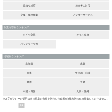
見積り対応
担当者の対応
交換・修理作業
アフターサービス
作業内容別ランキング
タイヤ交換
オイル交換
バッテリー交換
地域別ランキング
北海道
東北
関東
甲信越・北陸
東海
近畿
中国・四国
九州・沖縄
※文字がグレーの部門は当社規定の条件を満たした企業が2社未満のため発表しておりません。
PR