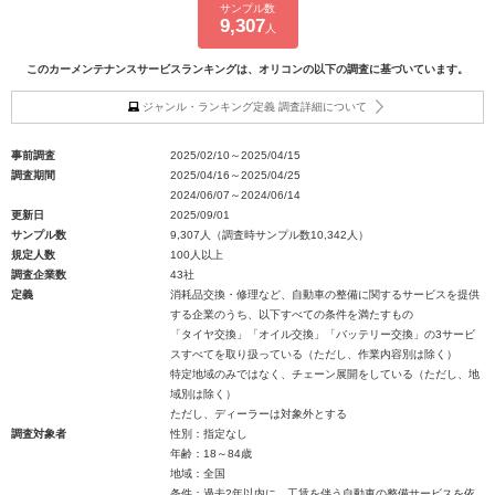
サンプル数
9,307
人
このカーメンテナンスサービスランキングは、オリコンの以下の調査に基づいています。
ジャンル・ランキング定義 調査詳細について
事前調査
2025/02/10～2025/04/15
調査期間
2025/04/16～2025/04/25
2024/06/07～2024/06/14
更新日
2025/09/01
サンプル数
9,307人（調査時サンプル数10,342人）
規定人数
100人以上
調査企業数
43社
定義
消耗品交換・修理など、自動車の整備に関するサービスを提供
する企業のうち、以下すべての条件を満たすもの
「タイヤ交換」「オイル交換」「バッテリー交換」の3サービ
スすべてを取り扱っている（ただし、作業内容別は除く）
特定地域のみではなく、チェーン展開をしている（ただし、地
域別は除く）
ただし、ディーラーは対象外とする
調査対象者
性別：指定なし
年齢：18～84歳
地域：全国
条件：過去2年以内に、工賃を伴う自動車の整備サービスを依