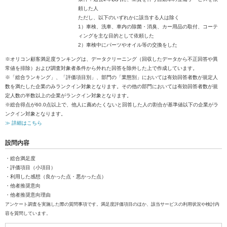
頼した人
ただし、以下のいずれかに該当する人は除く
1）車検、洗車、車内の除菌・消臭、カー用品の取付、コーテ
ィングを主な目的として依頼した
2）車検中にパーツやオイル等の交換をした
※オリコン顧客満足度ランキングは、データクリーニング（回収したデータから不正回答や異
常値を排除）および調査対象者条件から外れた回答を除外した上で作成しています。
※「総合ランキング」、「評価項目別」、部門の「業態別」においては有効回答者数が規定人
数を満たした企業のみランクイン対象となります。その他の部門においては有効回答者数が規
定人数の半数以上の企業がランクイン対象となります。
※総合得点が60.0点以上で、他人に薦めたくないと回答した人の割合が基準値以下の企業がラ
ンクイン対象となります。
≫ 詳細はこちら
設問内容
・総合満足度
・評価項目（小項目）
・利用した感想（良かった点・悪かった点）
・他者推奨意向
・他者推奨意向理由
アンケート調査を実施した際の質問事項です。満足度評価項目のほか、該当サービスの利用状況や検討内
容を質問しています。