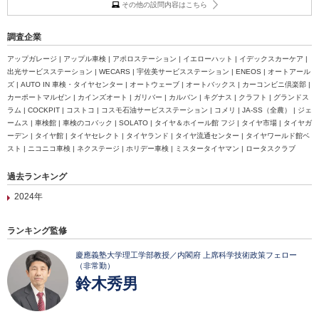
その他の設問内容はこちら
調査企業
アップガレージ | アップル車検 | アポロステーション | イエローハット | イデックスカーケア |
出光サービスステーション | WECARS | 宇佐美サービスステーション | ENEOS | オートアール
ズ | AUTO IN 車検・タイヤセンター | オートウェーブ | オートバックス | カーコンビニ倶楽部 |
カーポートマルゼン | カインズオート | ガリバー | カルバン | キグナス | クラフト | グランドス
ラム | COCKPIT | コストコ | コスモ石油サービスステーション | コメリ | JA-SS（全農） | ジェ
ームス | 車検館 | 車検のコバック | SOLATO | タイヤ＆ホイール館 フジ | タイヤ市場 | タイヤガ
ーデン | タイヤ館 | タイヤセレクト | タイヤランド | タイヤ流通センター | タイヤワールド館ベ
スト | ニコニコ車検 | ネクステージ | ホリデー車検 | ミスタータイヤマン | ロータスクラブ
過去ランキング
2024年
ランキング監修
慶應義塾大学理工学部教授／内閣府 上席科学技術政策フェロー
（非常勤）
鈴木秀男