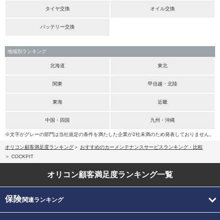
タイヤ交換
オイル交換
バッテリー交換
地域別ランキング
北海道
東北
関東
甲信越・北陸
東海
近畿
中国・四国
九州・沖縄
※文字がグレーの部門は当社規定の条件を満たした企業が2社未満のため発表しておりません。
オリコン顧客満足度ランキング
おすすめのカーメンテナンスサービスランキング・比較
COCKPIT
オリコン顧客満足度
ランキング一覧
保険
関連ランキング