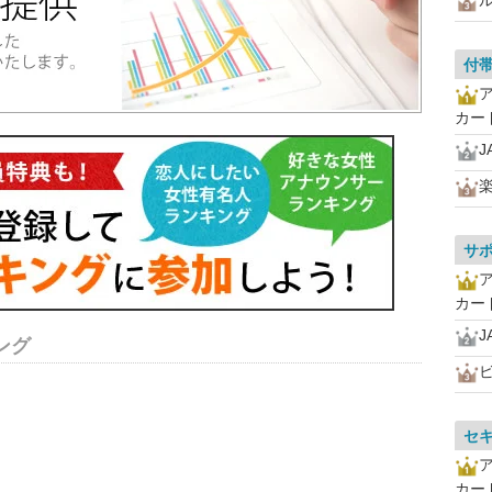
付
カー
J
サ
カー
J
ング
セ
カー