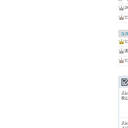
J
コ
ビ
ク
枠と
ク
メ