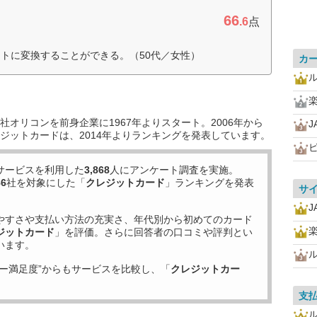
66
.6
点
トに変換することができる。（50代／女性）
カ
オリコンを前身企業に1967年よりスタート。2006年から
J
ジットカードは、2014年よりランキングを発表しています。
ビ
サービスを利用した
3,868
人にアンケート調査を実施。
86
社を対象にした「
クレジットカード
」ランキングを発表
サ
J
やすさや支払い方法の充実さ、年代別から初めてのカード
ジットカード
」を評価。さらに回答者の口コミや評判とい
います。
ー満足度”からもサービスを比較し、「
クレジットカー
支