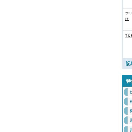
プ
は
T＆
記
特