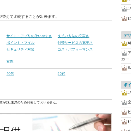
J
び替えて比較することが出来ます。
デ
サイト・アプリの使いやすさ
支払い方法の充実さ
ポイント・マイル
付帯サービスの充実さ
A
セキュリティ対策
コストパフォーマンス
カー
女性
40代
50代
ポ
J
業が2社未満のため発表しておりません。
ビ