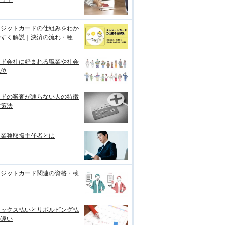
レジットカードの仕組みをわか
すく解説｜決済の流れ・種...
ード会社に好まれる職業や社会
地位
ードの審査が通らない人の特徴
対策法
金業務取扱主任者とは
レジットカード関連の資格・検
レックス払いとリボルビング払
の違い