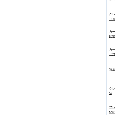
ク
りや
カ
的
カ
と
賃
ク
定
フ
い