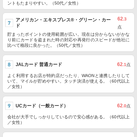
ントもたまりやすい。（50代／女性）
62
.3
アメリカン・エキスプレス®・グリーン・カー
ド
点
貯まったポイントの使用範囲が広い。現在は分からないがかな
り前にカードを盗まれた時の対応や再発行のスピードが他社に
比べて格段に良かった。（50代／女性）
JALカード 普通カード
62
.1
点
よく利用するお店が特約店だったり、WAONと連携したりして
いて、マイルが貯めやすい。タッチ決済が使える。（60代以上
／女性）
UCカード（一般カード）
62
.0
点
会社が大手でしっかりしているので安心感がある。（60代以上
／女性）