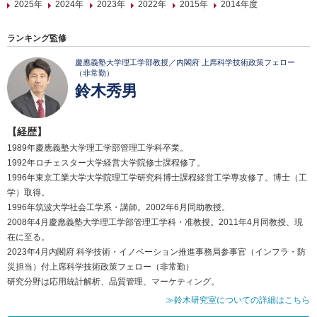
2025年
2024年
2023年
2022年
2015年
2014年度
ランキング監修
慶應義塾大学理工学部教授／内閣府 上席科学技術政策フェロー
（非常勤）
鈴木秀男
【経歴】
1989年慶應義塾大学理工学部管理工学科卒業。
1992年ロチェスター大学経営大学院修士課程修了。
1996年東京工業大学大学院理工学研究科博士課程経営工学専攻修了。博士（工
学）取得。
1996年筑波大学社会工学系・講師。2002年6月同助教授。
2008年4月慶應義塾大学理工学部管理工学科・准教授。2011年4月同教授、現
在に至る。
2023年4月内閣府 科学技術・イノベーション推進事務局参事官（インフラ・防
災担当）付上席科学技術政策フェロー（非常勤）
研究分野は応用統計解析、品質管理、マーケティング。
≫鈴木研究室についての詳細はこちら