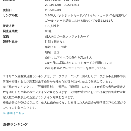
2023/11/08～2023/12/11
更新日
2025/02/03
サンプル数
3,868人（クレジットカード／クレジットカード 年会費無料／
ゴールドカード調査における総サンプル数23,611人）
規定人数
100人以上
調査企業数
86社
定義
個人向けの一般クレジットカード
調査対象者
性別：指定なし
年齢：18～79歳
地域：全国
条件：以下すべての条件を満たす人
1)1か月に1回以上クレジットカードを利用している
2)自分名義のクレジットカードを利用している
※オリコン顧客満足度ランキングは、データクリーニング（回収したデータから不正回答や異
常値を排除）および調査対象者条件から外れた回答を除外した上で作成しています。
※「総合ランキング」、「評価項目別」、部門の「業態別」においては有効回答者数が規定人
数を満たした企業のみランクイン対象となります。その他の部門においては有効回答者数が規
定人数の半数以上の企業がランクイン対象となります。
※総合得点が60.0点以上で、他人に薦めたくないと回答した人の割合が基準値以下の企業がラ
ンクイン対象となります。
≫ 詳細はこちら
過去ランキング