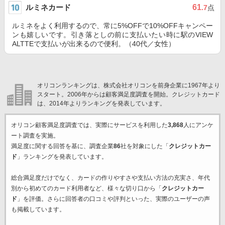
ルミネカード
61
.7
点
ルミネをよく利用するので、常に5%OFFで10%OFFキャンペー
ンも嬉しいです。引き落としの前に支払いたい時に駅のVIEW
ALTTEで支払いが出来るので便利。（40代／女性）
オリコンランキングは、株式会社オリコンを前身企業に1967年より
スタート。2006年からは顧客満足度調査を開始。クレジットカード
は、2014年よりランキングを発表しています。
オリコン顧客満足度調査では、実際にサービスを利用した
3,868
人にアンケ
ート調査を実施。
満足度に関する回答を基に、調査企業
86
社を対象にした「
クレジットカー
ド
」ランキングを発表しています。
総合満足度だけでなく、カードの作りやすさや支払い方法の充実さ、年代
別から初めてのカード利用者など、様々な切り口から「
クレジットカー
ド
」を評価。さらに回答者の口コミや評判といった、実際のユーザーの声
も掲載しています。