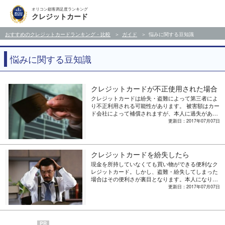
オリコン顧客満足度ランキング
クレジットカード
おすすめのクレジットカードランキング・比較
ガイド
悩みに関する豆知識
悩みに関する豆知識
クレジットカードが不正使用された場合
クレジットカードは紛失・盗難によって第三者によ
り不正利用される可能性があります。 被害額はカー
ド会社によって補償されますが、本人に過失がある
など、不正利用として証明できない場合は100％補
更新日：2017年07月07日
償されません。 今回はクレジットカードが不正使用
されたときの対処方法についてご紹介しましょう。
クレジットカードを紛失したら
現金を所持していなくても買い物ができる便利なク
レジットカード。しかし、盗難・紛失してしまった
場合はその便利さが裏目となります。本人になりす
まして高額商品を購入される可能性があるので注意
更新日：2017年07月07日
してください。カード番号だけでもサービスを契約
できるので、サインが必要だからといって安心でき
るわけではありません。 プロの犯行の場合、盗まれ
からたった数分で限度額いっぱい使われてしまうこ
PR
とがあります。万が一のことが起こった時、スピー