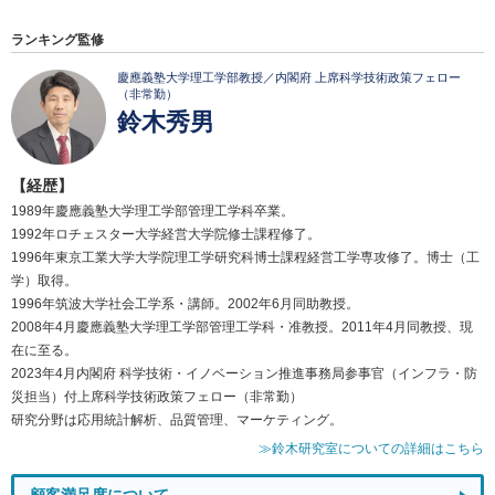
ランキング監修
慶應義塾大学理工学部教授／内閣府 上席科学技術政策フェロー
（非常勤）
鈴木秀男
【経歴】
1989年慶應義塾大学理工学部管理工学科卒業。
1992年ロチェスター大学経営大学院修士課程修了。
1996年東京工業大学大学院理工学研究科博士課程経営工学専攻修了。博士（工
学）取得。
1996年筑波大学社会工学系・講師。2002年6月同助教授。
2008年4月慶應義塾大学理工学部管理工学科・准教授。2011年4月同教授、現
在に至る。
2023年4月内閣府 科学技術・イノベーション推進事務局参事官（インフラ・防
災担当）付上席科学技術政策フェロー（非常勤）
研究分野は応用統計解析、品質管理、マーケティング。
≫鈴木研究室についての詳細はこちら