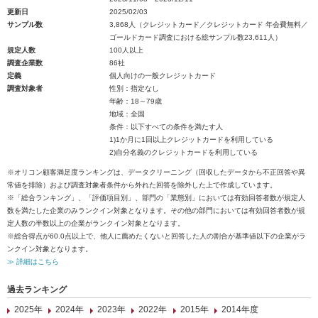
更新日
2025/02/03
サンプル数
3,868人（クレジットカード／クレジットカード 年会費無料／
ゴールドカード調査における総サンプル数23,611人）
規定人数
100人以上
調査企業数
86社
定義
個人向けの一般クレジットカード
調査対象者
性別：指定なし
年齢：18～79歳
地域：全国
条件：以下すべての条件を満たす人
1)1か月に1回以上クレジットカードを利用している
2)自分名義のクレジットカードを利用している
※オリコン顧客満足度ランキングは、データクリーニング（回収したデータから不正回答や異
常値を排除）および調査対象者条件から外れた回答を除外した上で作成しています。
※「総合ランキング」、「評価項目別」、部門の「業態別」においては有効回答者数が規定人
数を満たした企業のみランクイン対象となります。その他の部門においては有効回答者数が規
定人数の半数以上の企業がランクイン対象となります。
※総合得点が60.0点以上で、他人に薦めたくないと回答した人の割合が基準値以下の企業がラ
ンクイン対象となります。
≫ 詳細はこちら
過去ランキング
2025年
2024年
2023年
2022年
2015年
2014年度