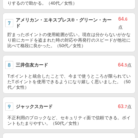
りするので助かる。（40代／女性）
64
.6
アメリカン・エキスプレス®・グリーン・カー
ド
点
貯まったポイントの使用範囲が広い。現在は分からないがかな
り前にカードを盗まれた時の対応や再発行のスピードが他社に
比べて格段に良かった。（50代／女性）
三井住友カード
64
.5
点
Tポイントと統合したことで、今まで使うところが限られてい
たTポイントを使用できるようになり嬉しく思いました。（50
代／女性）
ジャックスカード
63
.7
点
不正利用のブロックなど、セキュリティ面で信頼できる。ポイ
ントもたまりやすい。（50代／女性）