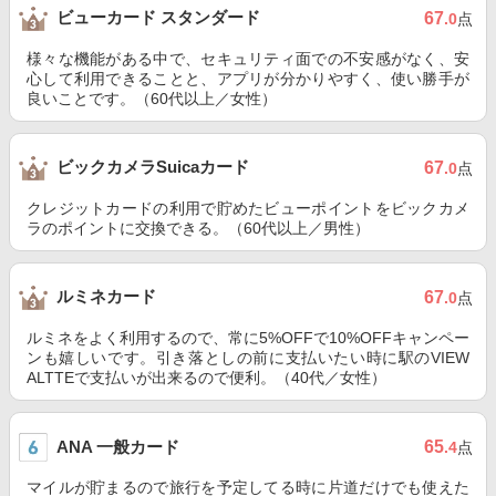
ビューカード スタンダード
67
.0
点
様々な機能がある中で、セキュリティ面での不安感がなく、安
心して利用できることと、アプリが分かりやすく、使い勝手が
良いことです。（60代以上／女性）
ビックカメラSuicaカード
67
.0
点
クレジットカードの利用で貯めたビューポイントをビックカメ
ラのポイントに交換できる。（60代以上／男性）
ルミネカード
67
.0
点
ルミネをよく利用するので、常に5%OFFで10%OFFキャンペー
ンも嬉しいです。引き落としの前に支払いたい時に駅のVIEW
ALTTEで支払いが出来るので便利。（40代／女性）
ANA 一般カード
65
.4
点
マイルが貯まるので旅行を予定してる時に片道だけでも使えた