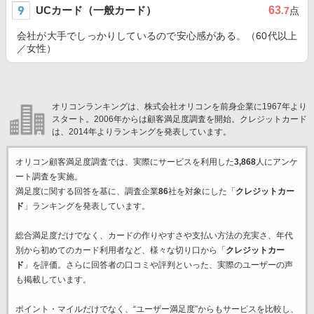
UCカード（一般カード）
63
.7
点
会社が大手でしっかりしているので安心感がある。（60代以上
／女性）
オリコンランキングは、株式会社オリコンを前身企業に1967年より
スタート。2006年からは顧客満足度調査を開始。クレジットカード
は、2014年よりランキングを発表しています。
オリコン顧客満足度調査では、実際にサービスを利用した
3,868
人にアンケ
ート調査を実施。
満足度に関する回答を基に、調査企業
86
社を対象にした「
クレジットカー
ド
」ランキングを発表しています。
総合満足度だけでなく、カードの作りやすさや支払い方法の充実さ、年代
別から初めてのカード利用者など、様々な切り口から「
クレジットカー
ド
」を評価。さらに回答者の口コミや評判といった、実際のユーザーの声
も掲載しています。
ポイント・マイルだけでなく、“ユーザー満足度”からもサービスを比較し、