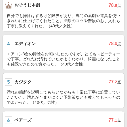
おそうじ本舗
78
.8
点
自分でも掃除はするけど限界があり、専門の薬剤や道具を使い
きれいに仕上げてくれたこと。掃除のコツや普段のお手入れも
丁寧に教えてくれた。（40代／女性）
エディオン
78
.6
点
エアコン3台の掃除をお願いしたのですが、とてもスピーディー
で丁寧。どれだけ汚れていたかよくわかり、綺麗になったこと
も確認できたので良かった。（40代／女性）
カジタク
77
.2
点
汚れの箇所を説明してもらいながらも非常に丁寧に処置してい
ただいた。汚れがたまりにくい予防策なども教えてもらったの
でよかった。（40代／男性）
ベアーズ
77
.1
点