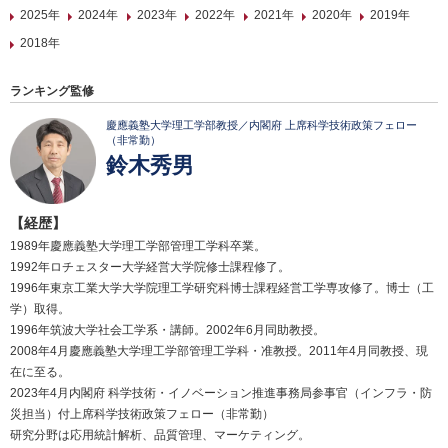
2025年
2024年
2023年
2022年
2021年
2020年
2019年
2018年
ランキング監修
慶應義塾大学理工学部教授／内閣府 上席科学技術政策フェロー
（非常勤）
鈴木秀男
【経歴】
1989年慶應義塾大学理工学部管理工学科卒業。
1992年ロチェスター大学経営大学院修士課程修了。
1996年東京工業大学大学院理工学研究科博士課程経営工学専攻修了。博士（工
学）取得。
1996年筑波大学社会工学系・講師。2002年6月同助教授。
2008年4月慶應義塾大学理工学部管理工学科・准教授。2011年4月同教授、現
在に至る。
2023年4月内閣府 科学技術・イノベーション推進事務局参事官（インフラ・防
災担当）付上席科学技術政策フェロー（非常勤）
研究分野は応用統計解析、品質管理、マーケティング。