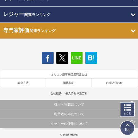
レジャー
関連ランキング
専門家評価
関連ランキング
オリコン顧客満足度調査とは
調査方法
掲載規約
お問い合わせ
会社概要
個人情報保護方針
引用・転載について
もくじ
利用者の声について
当サイトで公開されている情報（文字、写真、イラスト、画像データ等）及びこれらの配置・
編集および構造などについての著作権は株式会社oricon MEに帰属しております。
クッキーの使用について
当サイトに掲載している内容はすべてサービスの利用者が提出された見解・感想です。
これらの情報を権利者の許可なく無断転載・複製などの二次利用を行うことは固く禁じており
Top
弊社が内容について正確性を含め一切保証するものではありません。
ます。
このサイトでは Cookie を使用して、ユーザーに合わせたコンテンツや広告の表示、ソーシャル
© oricon ME inc.
弊社の見解・ 意見ではないことをご理解いただいた上でご覧ください。