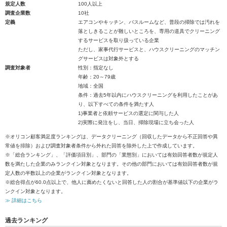
規定人数
100人以上
調査企業数
10社
定義
エアコンやキッチン、バスルームなど、普段の掃除では汚れを
落としきることが難しいところを、専用の道具でクリーニング
するサービスを取り扱っている企業
ただし、家事代行サービスと、ハウスクリーニングのマッチン
グサービスは対象外とする
調査対象者
性別：指定なし
年齢：20～79歳
地域：全国
条件：過去5年以内にハウスクリーニングを利用したことがあ
り、以下すべての条件を満たす人
1)事業者と依頼サービスの選定に関与した人
2)実際に発注をし、当日、掃除現場に立ち会った人
※オリコン顧客満足度ランキングは、データクリーニング（回収したデータから不正回答や異
常値を排除）および調査対象者条件から外れた回答を除外した上で作成しています。
※「総合ランキング」、「評価項目別」、部門の「業態別」においては有効回答者数が規定人
数を満たした企業のみランクイン対象となります。その他の部門においては有効回答者数が規
定人数の半数以上の企業がランクイン対象となります。
※総合得点が60.0点以上で、他人に薦めたくないと回答した人の割合が基準値以下の企業がラ
ンクイン対象となります。
≫ 詳細はこちら
過去ランキング