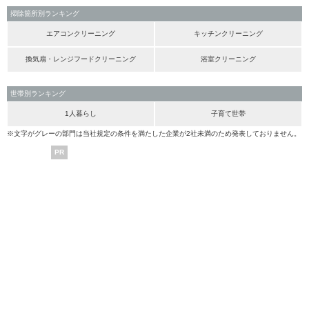
掃除箇所別ランキング
エアコンクリーニング
キッチンクリーニング
換気扇・レンジフードクリーニング
浴室クリーニング
世帯別ランキング
1人暮らし
子育て世帯
※文字がグレーの部門は当社規定の条件を満たした企業が2社未満のため発表しておりません。
PR