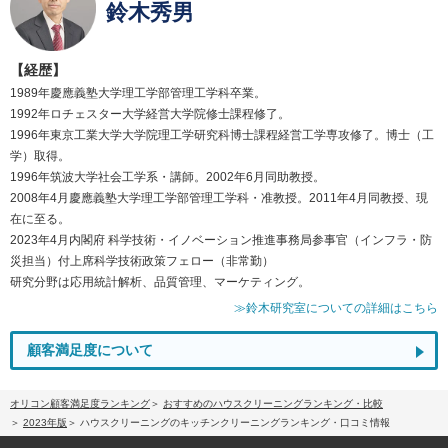
鈴木秀男
【経歴】
1989年慶應義塾大学理工学部管理工学科卒業。
1992年ロチェスター大学経営大学院修士課程修了。
1996年東京工業大学大学院理工学研究科博士課程経営工学専攻修了。博士（工
学）取得。
1996年筑波大学社会工学系・講師。2002年6月同助教授。
2008年4月慶應義塾大学理工学部管理工学科・准教授。2011年4月同教授、現
在に至る。
2023年4月内閣府 科学技術・イノベーション推進事務局参事官（インフラ・防
災担当）付上席科学技術政策フェロー（非常勤）
研究分野は応用統計解析、品質管理、マーケティング。
≫鈴木研究室についての詳細はこちら
顧客満足度について
オリコン顧客満足度ランキング
おすすめのハウスクリーニングランキング・比較
2023年版
ハウスクリーニングのキッチンクリーニングランキング・口コミ情報