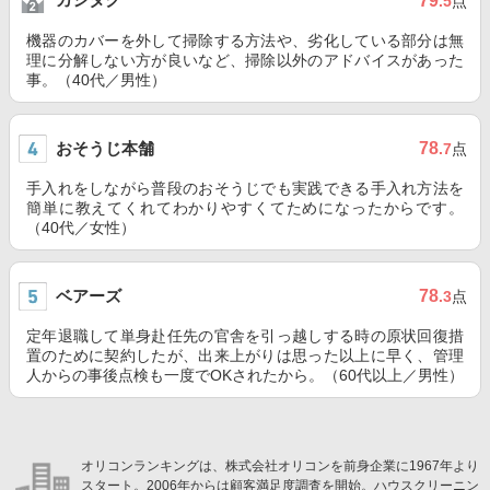
79
.5
点
機器のカバーを外して掃除する方法や、劣化している部分は無
理に分解しない方が良いなど、掃除以外のアドバイスがあった
事。（40代／男性）
おそうじ本舗
78
.7
点
手入れをしながら普段のおそうじでも実践できる手入れ方法を
簡単に教えてくれてわかりやすくてためになったからです。
（40代／女性）
ベアーズ
78
.3
点
定年退職して単身赴任先の官舎を引っ越しする時の原状回復措
置のために契約したが、出来上がりは思った以上に早く、管理
人からの事後点検も一度でOKされたから。（60代以上／男性）
オリコンランキングは、株式会社オリコンを前身企業に1967年より
スタート。2006年からは顧客満足度調査を開始。ハウスクリーニン