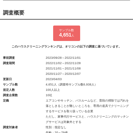
調査概要
サンプル数
4,651
人
このハウスクリーニングランキングは、オリコンの以下の調査に基づいています。
事前調査
2023/09/28～2022/11/01
調査期間
2022/11/02～2022/11/28
2021/11/01～2021/11/08
2020/11/27～2020/12/07
更新日
2023/04/03
サンプル数
4,651人（調査時サンプル数6,938人）
規定人数
100人以上
調査企業数
10社
定義
エアコンやキッチン、バスルームなど、普段の掃除では汚れを
落としきることが難しいところを、専用の道具でクリーニング
するサービスを取り扱っている企業
ただし、家事代行サービスと、ハウスクリーニングのマッチン
グサービスは対象外とする
調査対象者
性別：指定なし
年齢：20～79歳