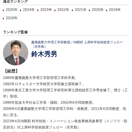
過去ランキング
2025年
2024年
2023年
2022年
2021年
2020年
2019年
2018年
ランキング監修
慶應義塾大学理工学部教授／内閣府 上席科学技術政策フェロー
（非常勤）
鈴木秀男
【経歴】
1989年慶應義塾大学理工学部管理工学科卒業。
1992年ロチェスター大学経営大学院修士課程修了。
1996年東京工業大学大学院理工学研究科博士課程経営工学専攻修了。博士（工
学）取得。
1996年筑波大学社会工学系・講師。2002年6月同助教授。
2008年4月慶應義塾大学理工学部管理工学科・准教授。2011年4月同教授、現
在に至る。
2023年4月内閣府 科学技術・イノベーション推進事務局参事官（インフラ・防
災担当）付上席科学技術政策フェロー（非常勤）