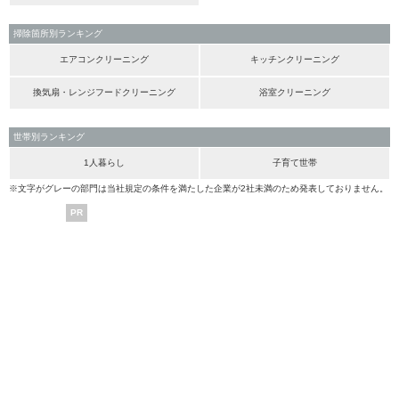
掃除箇所別ランキング
エアコンクリーニング
キッチンクリーニング
換気扇・レンジフードクリーニング
浴室クリーニング
世帯別ランキング
1人暮らし
子育て世帯
※文字がグレーの部門は当社規定の条件を満たした企業が2社未満のため発表しておりません。
PR