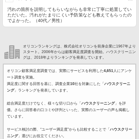
汚れの箇所を説明してもらいながらも非常に丁寧に処置してい
ただいた。汚れがたまりにくい予防策なども教えてもらったの
でよかった。（40代／男性）
オリコンランキングは、株式会社オリコンを前身企業に1967年より
スタート。2006年からは顧客満足度調査を開始。ハウスクリーニン
グは、2018年よりランキングを発表しています。
オリコン顧客満足度調査では、実際にサービスを利用した
4,651
人にアンケ
ート調査を実施。
満足度に関する回答を基に、調査企業
10
社を対象にした「
ハウスクリーニ
ング
」ランキングを発表しています。
総合満足度だけでなく、様々な切り口から「
ハウスクリーニング
」を評
価。さらに回答者の口コミや評判といった、実際のユーザーの声も掲載し
ています。
サービス検討の際、“ユーザー満足度”からも比較することで「
ハウスクリー
ニング
」選びにお役立てください。