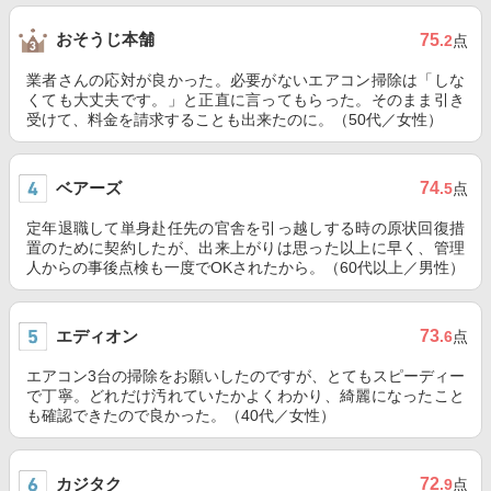
おそうじ本舗
75
.2
点
業者さんの応対が良かった。必要がないエアコン掃除は「しな
くても大丈夫です。」と正直に言ってもらった。そのまま引き
受けて、料金を請求することも出来たのに。（50代／女性）
ベアーズ
74
.5
点
定年退職して単身赴任先の官舎を引っ越しする時の原状回復措
置のために契約したが、出来上がりは思った以上に早く、管理
人からの事後点検も一度でOKされたから。（60代以上／男性）
エディオン
73
.6
点
エアコン3台の掃除をお願いしたのですが、とてもスピーディー
で丁寧。どれだけ汚れていたかよくわかり、綺麗になったこと
も確認できたので良かった。（40代／女性）
カジタク
72
.9
点