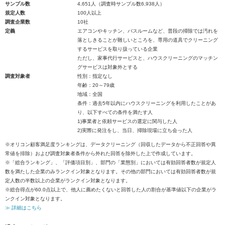
サンプル数
4,651人（調査時サンプル数6,938人）
規定人数
100人以上
調査企業数
10社
定義
エアコンやキッチン、バスルームなど、普段の掃除では汚れを
落としきることが難しいところを、専用の道具でクリーニング
するサービスを取り扱っている企業
ただし、家事代行サービスと、ハウスクリーニングのマッチン
グサービスは対象外とする
調査対象者
性別：指定なし
年齢：20～79歳
地域：全国
条件：過去5年以内にハウスクリーニングを利用したことがあ
り、以下すべての条件を満たす人
1)事業者と依頼サービスの選定に関与した人
2)実際に発注をし、当日、掃除現場に立ち会った人
※オリコン顧客満足度ランキングは、データクリーニング（回収したデータから不正回答や異
常値を排除）および調査対象者条件から外れた回答を除外した上で作成しています。
※「総合ランキング」、「評価項目別」、部門の「業態別」においては有効回答者数が規定人
数を満たした企業のみランクイン対象となります。その他の部門においては有効回答者数が規
定人数の半数以上の企業がランクイン対象となります。
※総合得点が60.0点以上で、他人に薦めたくないと回答した人の割合が基準値以下の企業がラ
ンクイン対象となります。
≫ 詳細はこちら