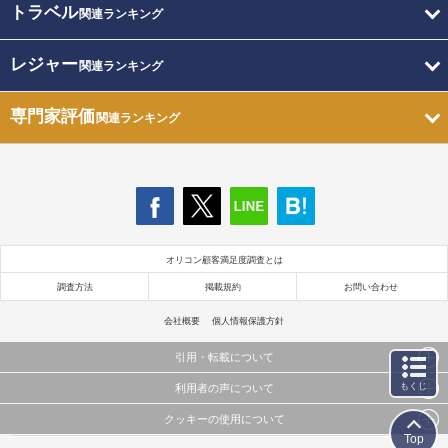
トラベル
関連ランキング
レジャー
関連ランキング
専門家評価
関連ランキング
オリコン顧客満足度調査とは
調査方法
掲載規約
お問い合わせ
会社概要
個人情報保護方針
引用・転載について
もくじ
利用者の声について
当サイトで公開されている情報（文字、写真、イラスト、画像データ等）及びこれらの配置・
編集および構造などについての著作権は株式会社oricon MEに帰属しております。
クッキーの使用について
当サイトに掲載している内容はすべてサービスの利用者が提出された見解・感想です。
これらの情報を権利者の許可なく無断転載・複製などの二次利用を行うことは固く禁じており
Top
弊社が内容について正確性を含め一切保証するものではありません。
ます。