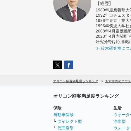
【経歴】
1989年慶應義塾
1992年ロチェス
1996年東京工業
1996年筑波大学
2008年4月慶應
2023年4月内閣
研究分野は応用統
≫ 鈴木研究室につ
オリコン顧客満足度ランキング
おすすめのハウス
オリコン顧客満足度ランキング
保険
生活
自動車保険
ウォータ
└
ダイレクト型
浄水型
└
代理店型
ウォータ