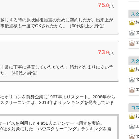
75
.0
点
ス
っ越しする時の原状回復措置のために契約したが、出来上が
事後点検も一度でOKされたから。（60代以上／男性）
73
.9
点
ス
も非常に丁寧に処置していただいた。汚れがたまりにくい予
た。（40代／男性）
オリコンを前身企業に1967年よりスタート。2006年から
スクリーニングは、2018年よりランキングを発表していま
コ
サービスを利用した
4,651
人にアンケート調査を実施。
10
社を対象にした「
ハウスクリーニング
」ランキングを発