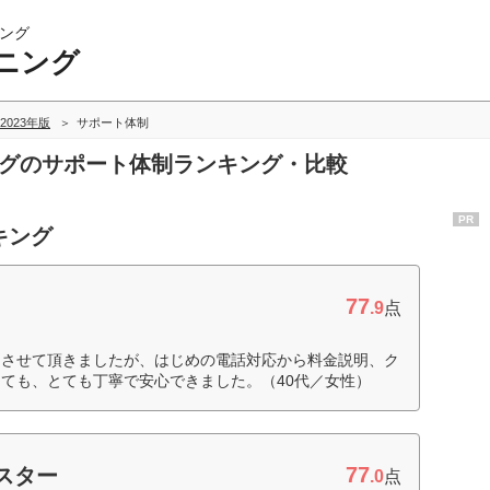
ング
ニング
2023年版
サポート体制
ングのサポート体制ランキング・比較
PR
キング
77
.9
点
用させて頂きましたが、はじめの電話対応から料金説明、ク
ても、とても丁寧で安心できました。（40代／女性）
77
スター
.0
点