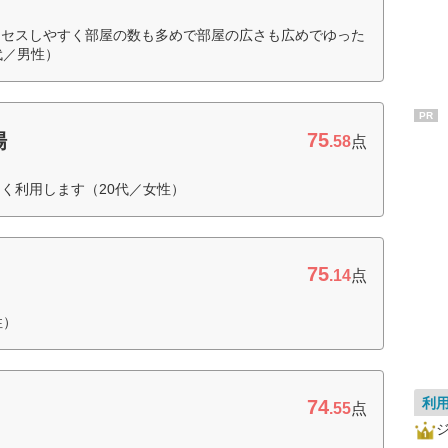
クセスしやすく部屋の数も多めで部屋の広さも広めでゆった
代／男性）
PR
75
場
.58
点
く利用します（20代／女性）
75
.14
点
性）
利
74
.55
点