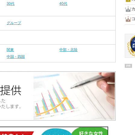
30代
40代
グループ
関東
中部・北陸
中国・四国
PR