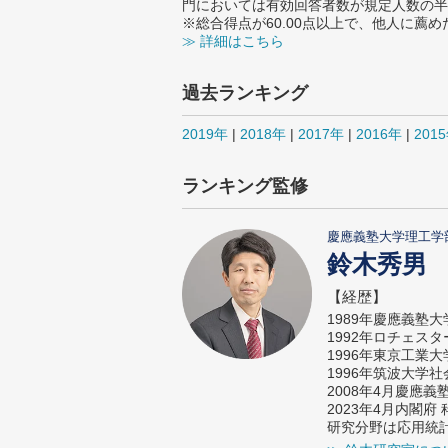
門においては有効回答者数が規定人数の半
※総合得点が60.00点以上で、他人に
≫ 詳細はこちら
過去ランキング
2019年
|
2018年
|
2017年
|
2016年
|
201
ランキング監修
慶應義塾大学理工学
鈴木秀男
【経歴】
1989年慶應義塾
1992年ロチェス
1996年東京工業
1996年筑波大学
2008年4月慶應
2023年4月内閣
研究分野は応用統