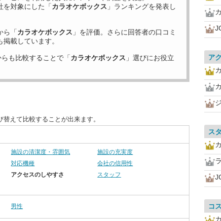
社を対象にした「
カラオケボックス
」ランキングを発表し
J
から「
カラオケボックス
」を評価。さらに回答者の口コミ
も掲載しています。
ア
からも比較することで「
カラオケボックス
」選びにお役立
び替えて比較することが出来ます。
ス
施設の清潔度・雰囲気
施設の充実度
対応機種
会社の信用性
アクセスのしやすさ
スタッフ
J
コ
男性