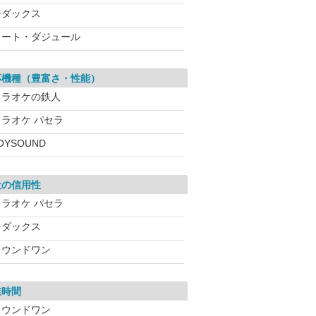
シダックス
コート・ダジュール
応機種（豊富さ・性能）
カラオケの鉄人
カラオケ パセラ
OYSOUND
社の信用性
カラオケ パセラ
シダックス
ラウンドワン
業時間
ラウンドワン