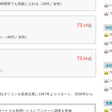
時間帯でも気軽に入れる（20代／女性）
73
.19
点
対
い（40代／女性）
J
72
.65
点
会
性）
オリコンを前身企業に1967年よりスタート。2006年から
営
サービスを利用した
人にアンケート調査を実施。