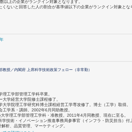
数以上の企業がランクイン対象となります。
薦めたくないと回答した人の割合が基準値以下の企業がランクイン対象とな
5年
部教授／内閣府 上席科学技術政策フェロー（非常勤）
大学理工学部管理工学科卒業。
ター大学経営大学院修士課程修了。
大学大学院理工学研究科博士課程経営工学専攻修了。博士（工学）取得。
社会工学系・講師。2002年6月同助教授。
義塾大学理工学部管理工学科・准教授。2011年4月同教授、現在に至る。
府 科学技術・イノベーション推進事務局参事官（インフラ・防災担当）
計解析、品質管理、マーケティング。