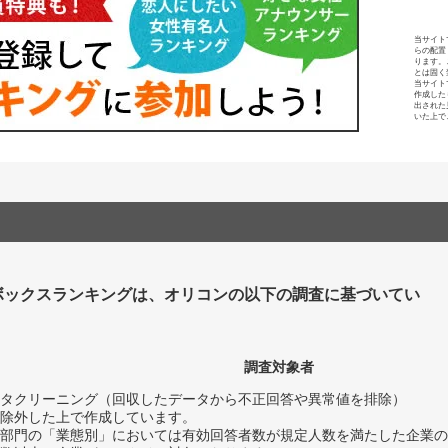
当サイト
らの配置
ります。
とは固く
当サイト
作成した
出された
いた上で
ボックスランキングは、オリコンの以下の調査に基づいてい
調査対象者
タクリーニング（回収したデータから不正回答や異常値を排除）
除外した上で作成しています。
部門の「業態別」においては有効回答者数が規定人数を満たした企業の