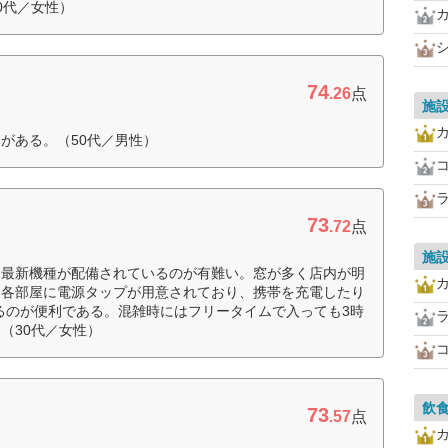
0代／女性）
74
.26
点
施
がある。（50代／男性）
73
.72
点
施
に最新機種が配備されているのが有難い。窓が多く店内が明
。各部屋に電源タップが用意されており、携帯を充電したり
るのが便利である。混雑時にはフリータイムで入っても3時
（30代／女性）
飲
73
.57
点