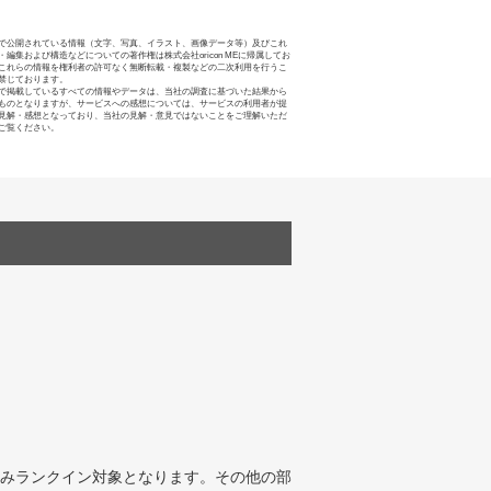
で公開されている情報（文字、写真、イラスト、画像データ等）及びこれ
・編集および構造などについての著作権は株式会社oricon MEに帰属してお
これらの情報を権利者の許可なく無断転載・複製などの二次利用を行うこ
禁じております。
で掲載しているすべての情報やデータは、当社の調査に基づいた結果から
ものとなりますが、サービスへの感想については、サービスの利用者が提
見解・感想となっており、当社の見解・意見ではないことをご理解いただ
ご覧ください。
みランクイン対象となります。その他の部