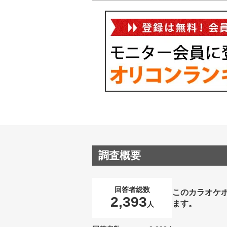
調査概要
回答者総数
このカラオケ
2,393
ます。
人