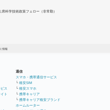
付上席科学技術政策フェロー（非常勤）
ミ情報
通信
ト
スマホ・携帯通信サービス
└
格安SIM
ービス
└
格安スマホ
サイト
└
携帯キャリア
└
携帯キャリア格安ブランド
ホームルーター