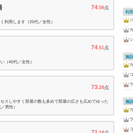
74
場
.56
点
利
く利用します（20代／女性）
74
.51
点
施
い（40代／女性）
73
.28
点
クセスしやすく部屋の数も多めで部屋の広さも広めでゆった
施
代／男性）
71
.18
点