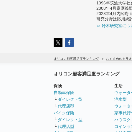
1996年筑波大学
2008年4月慶應
2023年4月内閣
研究分野は応用統
≫ 鈴木研究室につ
オリコン顧客満足度ランキング
おすすめのカラオ
オリコン顧客満足度ランキング
保険
生活
自動車保険
ウォータ
└
ダイレクト型
浄水型
└
代理店型
ウォータ
バイク保険
家事代行
└
ダイレクト型
ハウスク
└
代理店型
コインラ