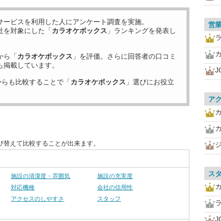
サービスを利用した
人にアンケート調査を実施。
営
社を対象にした「
カラオケボックス
」ランキングを発表し
から「
カラオケボックス
」を評価。さらに回答者の口コミ
も掲載しています。
J
からも比較することで「
カラオケボックス
」選びにお役立
ア
び替えて比較することが出来ます。
ス
施設の清潔度・雰囲気
施設の充実度
対応機種
会社の信用性
アクセスのしやすさ
スタッフ
J