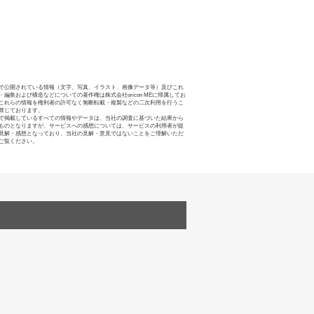
で公開されている情報（文字、写真、イラスト、画像データ等）及びこれ
・編集および構造などについての著作権は株式会社oricon MEに帰属してお
これらの情報を権利者の許可なく無断転載・複製などの二次利用を行うこ
禁じております。
で掲載しているすべての情報やデータは、当社の調査に基づいた結果から
ものとなりますが、サービスへの感想については、サービスの利用者が提
見解・感想となっており、当社の見解・意見ではないことをご理解いただ
ご覧ください。