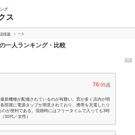
ング
クス
015年版
一人
スの一人ランキング・比較
PR
76
.55
点
に最新機種が配備されているのが有難い。窓が多く店内が明
。各部屋に電源タップが用意されており、携帯を充電したり
るのが便利である。混雑時にはフリータイムで入っても3時
（30代／女性）