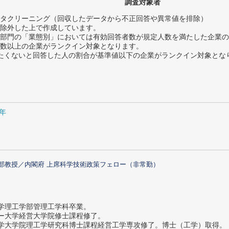
調査対象者
タクリーニング（回収したデータから不正回答や異常値を排除）
除外した上で作成しています。
部門の「業態別」においては有効回答者数が規定人数を満たした企業の
数以上の企業がランクイン対象となります。
薦めたくないと回答した人の割合が基準値以下の企業がランクイン対象とな
5年
部教授／内閣府 上席科学技術政策フェロー（非常勤）
大学理工学部管理工学科卒業。
ター大学経営大学院修士課程修了。
大学大学院理工学研究科博士課程経営工学専攻修了。博士（工学）取得。