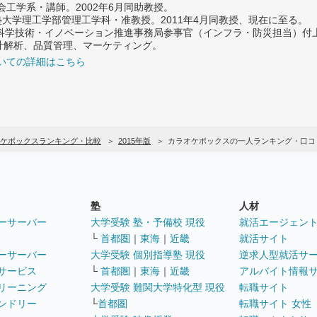
社会工学系・講師。2002年6月同助教授。
義塾大学理工学部管理工学科・准教授。2011年4月同教授、現在に至る。
府 科学技術・イノベーション推進事務局参事官（インフラ・防災担当）
計解析、品質管理、マーケティング。
いての詳細はこちら
ケボックスランキング・比較
2015年版
カラオケボックスの一人ランキング・口コ
塾
人材
ーサーバー
大学受験 塾・予備校 現役
就活エージェン
└
首都圏
｜
東海
｜
近畿
就活サイト
ーサーバー
大学受験 個別指導塾 現役
逆求人型就活サ
サービス
└
首都圏
｜
東海
｜
近畿
アルバイト情報
リーニング
大学受験 難関大学特化型 現役
転職サイト
ンドリー
└
首都圏
転職サイト 女性