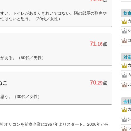
やすい。トイレがあまりきれいではない。隣の部屋の歌声や
飲
性はないと思う。（20代／女性）
71
.16
点
対
がある。（50代／男性）
70
ねこ
.29
点
J
思う。（30代／女性）
会
オリコンを前身企業に1967年よりスタート。2006年から