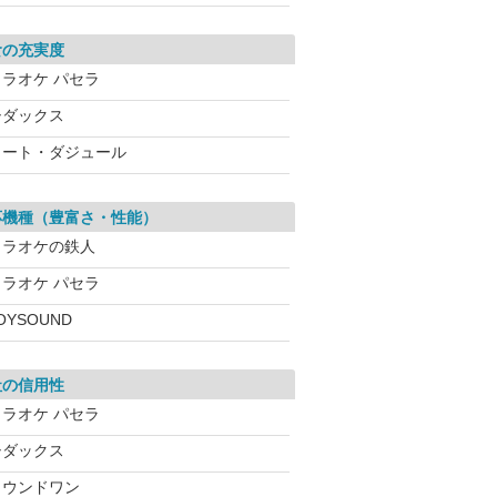
食の充実度
カラオケ パセラ
シダックス
コート・ダジュール
応機種（豊富さ・性能）
カラオケの鉄人
カラオケ パセラ
OYSOUND
社の信用性
カラオケ パセラ
シダックス
ラウンドワン