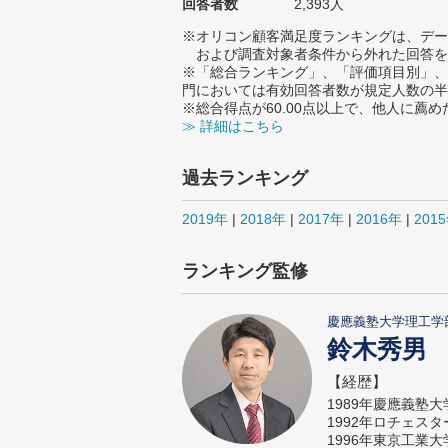
回答者数
2,393人
※オリコン顧客満足度ランキングは、デー
および調査対象者条件から外れた回答を
※「総合ランキング」、「評価項目別」、
門においては有効回答者数が規定人数の半
※総合得点が60.00点以上で、他人に
≫ 詳細はこちら
過去ランキング
2019年
|
2018年
|
2017年
|
2016年
|
201
ランキング監修
慶應義塾大学理工学
鈴木秀男
【経歴】
1989年慶應義塾
1992年ロチェス
1996年東京工業