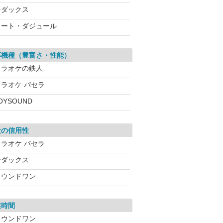
シダックス
コート・ダジュール
応機種（豊富さ・性能）
カラオケの鉄人
カラオケ パセラ
OYSOUND
社の信用性
カラオケ パセラ
シダックス
ラウンドワン
業時間
ラウンドワン