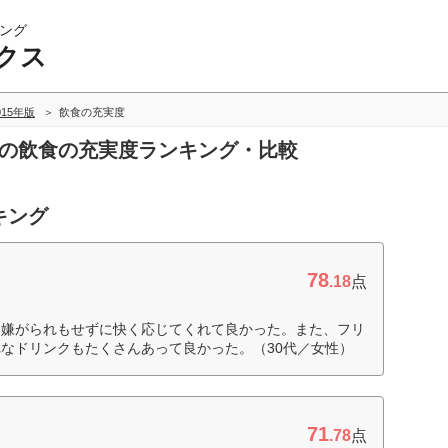
ング
クス
015年版
飲食の充実度
スの飲食の充実度ランキング・比較
キング
78
.18
点
、嫌がられもせずに快く応じてくれて良かった。また、フリ
なドリンクもたくさんあって良かった。（30代／女性）
71
.78
点