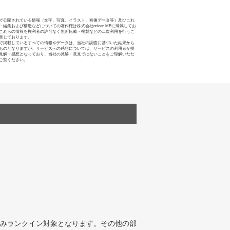
で公開されている情報（文字、写真、イラスト、画像データ等）及びこれ
・編集および構造などについての著作権は株式会社oricon MEに帰属してお
これらの情報を権利者の許可なく無断転載・複製などの二次利用を行うこ
禁じております。
で掲載しているすべての情報やデータは、当社の調査に基づいた結果から
ものとなりますが、サービスへの感想については、サービスの利用者が提
見解・感想となっており、当社の見解・意見ではないことをご理解いただ
ご覧ください。
みランクイン対象となります。その他の部