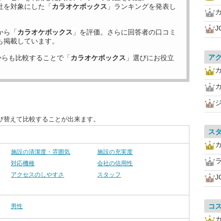
社を対象にした「
カラオケボックス
」ランキングを発表し
J
から「
カラオケボックス
」を評価。さらに回答者の口コミ
も掲載しています。
ア
からも比較することで「
カラオケボックス
」選びにお役立
び替えて比較することが出来ます。
ス
施設の清潔度・雰囲気
施設の充実度
対応機種
会社の信用性
アクセスのしやすさ
スタッフ
J
コ
男性