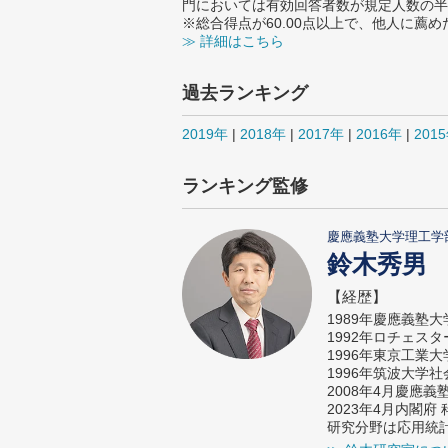
門においては有効回答者数が規定人数の半
※総合得点が60.00点以上で、他人に
≫ 詳細はこちら
過去ランキング
2019年
|
2018年
|
2017年
|
2016年
|
201
ランキング監修
慶應義塾大学理工学
鈴木秀男
【経歴】
1989年慶應義塾
1992年ロチェス
1996年東京工業
1996年筑波大学
2008年4月慶應
2023年4月内閣
研究分野は応用統