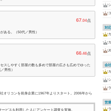
67
.04
点
対
がある。（50代／男性）
J
66
.46
点
クセスしやすく部屋の数も多めで部屋の広さも広めでゆった
会
代／男性）
オリコンを前身企業に1967年よりスタート。2006年から
営
サービスを利用した
人にアンケート調査を実施。