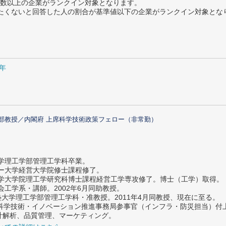
数以上の企業がランクイン対象となります。
薦めたくないと回答した人の割合が基準値以下の企業がランクイン対象とな
5年
部教授／内閣府 上席科学技術政策フェロー（非常勤）
大学理工学部管理工学科卒業。
ター大学経営大学院修士課程修了。
大学大学院理工学研究科博士課程経営工学専攻修了。博士（工学）取得。
社会工学系・講師。2002年6月同助教授。
義塾大学理工学部管理工学科・准教授。2011年4月同教授、現在に至る。
府 科学技術・イノベーション推進事務局参事官（インフラ・防災担当）
計解析、品質管理、マーケティング。