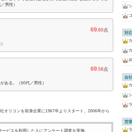
代／男性）
69
.60
点
対
性）
J
69
.58
点
会
がある。（50代／男性）
オリコンを前身企業に1967年よりスタート。2006年から
営
サービスを利用した
人にアンケート調査を実施。