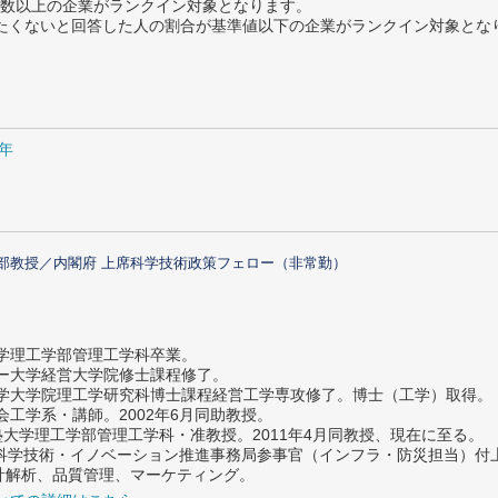
数以上の企業がランクイン対象となります。
薦めたくないと回答した人の割合が基準値以下の企業がランクイン対象とな
5年
部教授／内閣府 上席科学技術政策フェロー（非常勤）
大学理工学部管理工学科卒業。
ター大学経営大学院修士課程修了。
大学大学院理工学研究科博士課程経営工学専攻修了。博士（工学）取得。
社会工学系・講師。2002年6月同助教授。
義塾大学理工学部管理工学科・准教授。2011年4月同教授、現在に至る。
府 科学技術・イノベーション推進事務局参事官（インフラ・防災担当）
計解析、品質管理、マーケティング。