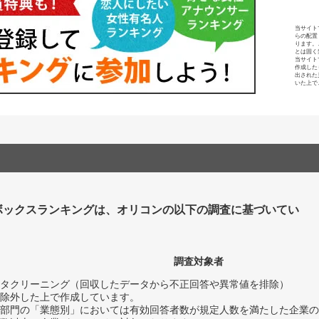
当サイト
らの配置
ります。
とは固く
当サイト
作成した
出された
いた上で
ボックスランキングは、オリコンの以下の調査に基づいてい
調査対象者
タクリーニング（回収したデータから不正回答や異常値を排除）
除外した上で作成しています。
部門の「業態別」においては有効回答者数が規定人数を満たした企業の