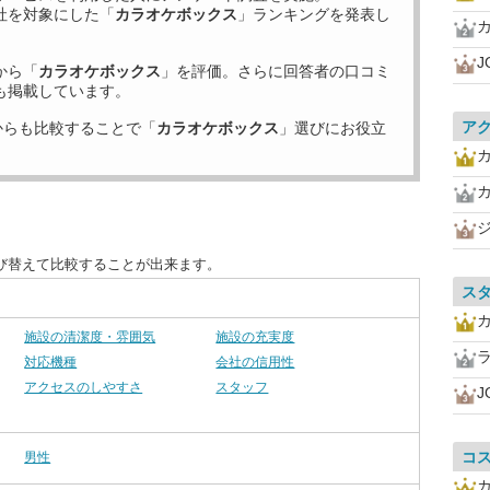
社を対象にした「
カラオケボックス
」ランキングを発表し
J
から「
カラオケボックス
」を評価。さらに回答者の口コミ
も掲載しています。
ア
からも比較することで「
カラオケボックス
」選びにお役立
び替えて比較することが出来ます。
ス
施設の清潔度・雰囲気
施設の充実度
対応機種
会社の信用性
アクセスのしやすさ
スタッフ
J
コ
男性