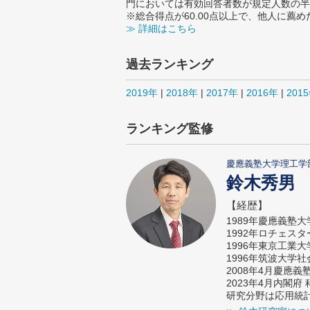
門においては有効回答者数が規定人数の半
※総合得点が60.00点以上で、他人に
≫ 詳細はこちら
過去ランキング
2019年
|
2018年
|
2017年
|
2016年
|
201
ランキング監修
慶應義塾大学理工学
鈴木秀男
【経歴】
1989年慶應義塾
1992年ロチェス
1996年東京工業
1996年筑波大学
2008年4月慶應
2023年4月内閣
研究分野は応用統