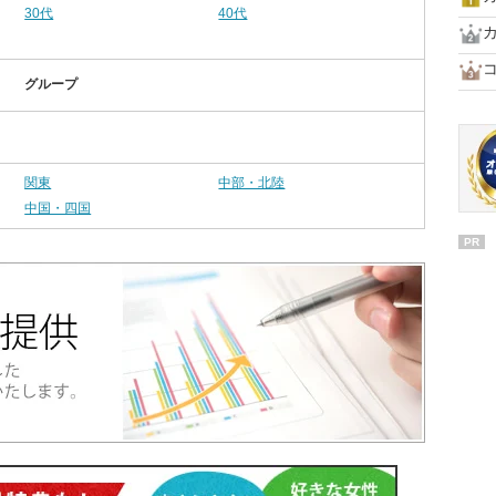
30代
40代
グループ
関東
中部・北陸
中国・四国
PR