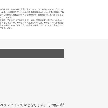
で公開されている情報（文字、写真、イラスト、画像データ等）及びこれ
・編集および構造などについての著作権は株式会社oricon MEに帰属してお
これらの情報を権利者の許可なく無断転載・複製などの二次利用を行うこ
禁じております。
で掲載しているすべての情報やデータは、当社の調査に基づいた結果から
ものとなりますが、サービスへの感想については、サービスの利用者が提
見解・感想となっており、当社の見解・意見ではないことをご理解いただ
ご覧ください。
みランクイン対象となります。その他の部