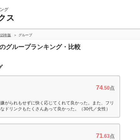
ング
クス
015年版
グループ
スのグループランキング・比較
グ
74
.50
点
、嫌がられもせずに快く応じてくれて良かった。また、フリ
なドリンクもたくさんあって良かった。（30代／女性）
71
.63
点