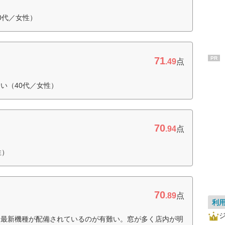
0代／女性）
71
PR
.49
点
い（40代／女性）
70
.94
点
性）
70
.89
点
利
に最新機種が配備されているのが有難い。窓が多く店内が明