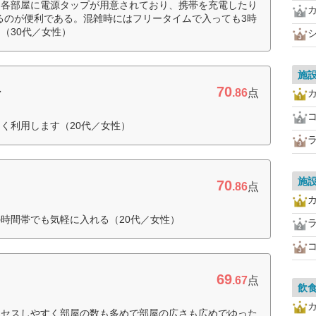
。各部屋に電源タップが用意されており、携帯を充電したり
るのが便利である。混雑時にはフリータイムで入っても3時
（30代／女性）
施
70
場
.86
点
く利用します（20代／女性）
施
70
.86
点
時間帯でも気軽に入れる（20代／女性）
69
.67
点
飲
クセスしやすく部屋の数も多めで部屋の広さも広めでゆった