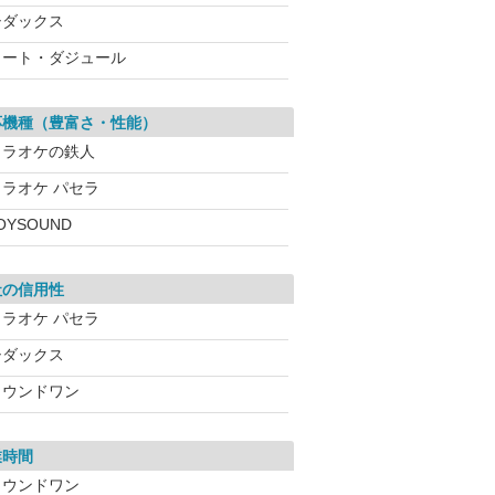
シダックス
コート・ダジュール
応機種（豊富さ・性能）
カラオケの鉄人
カラオケ パセラ
OYSOUND
社の信用性
カラオケ パセラ
シダックス
ラウンドワン
業時間
ラウンドワン