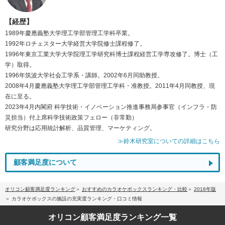
【経歴】
1989年慶應義塾大学理工学部管理工学科卒業。
1992年ロチェスター大学経営大学院修士課程修了。
1996年東京工業大学大学院理工学研究科博士課程経営工学専攻修了。博士（工
学）取得。
1996年筑波大学社会工学系・講師。2002年6月同助教授。
2008年4月慶應義塾大学理工学部管理工学科・准教授。2011年4月同教授、現
在に至る。
2023年4月内閣府 科学技術・イノベーション推進事務局参事官（インフラ・防
災担当）付上席科学技術政策フェロー（非常勤）
研究分野は応用統計解析、品質管理、マーケティング。
≫鈴木研究室についての詳細はこちら
顧客満足度について
オリコン顧客満足度ランキング
おすすめのカラオケボックスランキング・比較
2016年版
カラオケボックスの施設の充実度ランキング・口コミ情報
オリコン顧客満足度
ランキング一覧