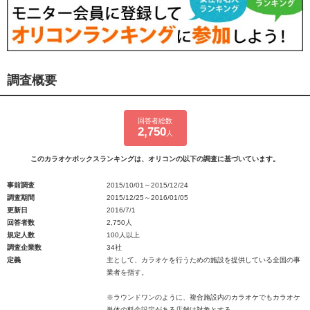
調査概要
回答者総数
2,750
人
このカラオケボックスランキングは、オリコンの以下の調査に基づいています。
事前調査
2015/10/01～2015/12/24
調査期間
2015/12/25～2016/01/05
更新日
2016/7/1
回答者数
2,750人
規定人数
100人以上
調査企業数
34社
定義
主として、カラオケを行うための施設を提供している全国の事
業者を指す。
※ラウンドワンのように、複合施設内のカラオケでもカラオケ
単体の料金設定がある店舗は対象とする。