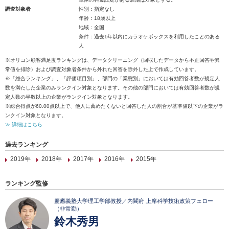
調査対象者
性別：指定なし
年齢：18歳以上
地域：全国
条件：過去1年以内にカラオケボックスを利用したことのある
人
※オリコン顧客満足度ランキングは、データクリーニング（回収したデータから不正回答や異
常値を排除）および調査対象者条件から外れた回答を除外した上で作成しています。
※「総合ランキング」、「評価項目別」、部門の「業態別」においては有効回答者数が規定人
数を満たした企業のみランクイン対象となります。その他の部門においては有効回答者数が規
定人数の半数以上の企業がランクイン対象となります。
※総合得点が60.00点以上で、他人に薦めたくないと回答した人の割合が基準値以下の企業がラ
ンクイン対象となります。
≫ 詳細はこちら
過去ランキング
2019年
2018年
2017年
2016年
2015年
ランキング監修
慶應義塾大学理工学部教授／内閣府 上席科学技術政策フェロー
（非常勤）
鈴木秀男