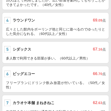
10人ほどで利用しましたが、広い部屋を案内してもらうことが
できてよかったです。（40代／女性）
ラウンドワン
69
.09
点
広々とした館内をボーリング他と同じに遊べるのでゆったりと
した気分になれる。（60代以上／女性）
シダックス
67
.16
点
多人数で利用できる部屋が多い。（60代以上／男性）
ビッグエコー
66
.70
点
フリープランにドリンク飲み放題が付いている。（50代／女
性）
カラオケ本舗 まねきねこ
62
.63
点