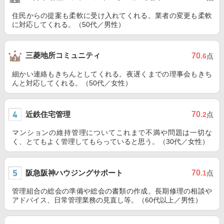
住民からの提案も柔軟に受け入れてくれる。業者の変更も柔軟
に対応してくれる。（50代／男性）
三菱地所コミュニティ
70
.6
点
細かい連絡もきちんとしてくれる。夜遅くまでの理事会もきち
んと対応してくれる。（50代／女性）
近鉄住宅管理
70
.2
点
マンションの維持管理についてこれまで不満や問題は一切な
く、とてもよく管理してもらっていると思う。（30代／女性）
阪急阪神ハウジングサポート
70
.1
点
管理組合の総会の準備や総会の書類の作成。長期修理の相談や
アドバイス、日常管理業務の見直し等。（60代以上／男性）