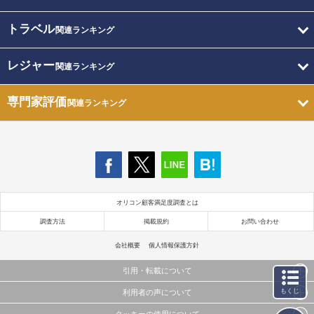
トラベル
関連ランキング
レジャー
関連ランキング
専門家評価
関連ランキング
オリコン顧客満足度調査とは
調査方法
掲載規約
お問い合わせ
会社概要
個人情報保護方針
引用・転載について
もくじ
利用者の声について
当サイトで公開されている情報（文字、写真、イラスト、画像データ等）及びこれらの配置・
編集および構造などについての著作権は株式会社oricon MEに帰属しております。