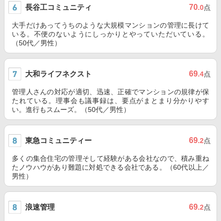
長谷工コミュニティ
70
.0
点
大手だけあってうちのような大規模マンションの管理に長けて
いる。不便のないようにしっかりとやっていただいている。
（50代／男性）
大和ライフネクスト
69
.4
点
管理人さんの対応が適切、迅速、正確でマンションの規律が保
たれている。理事会も議事録は、要点がまとまり分かりやす
い。進行もスムーズ。（50代／男性）
東急コミュニティー
69
.2
点
多くの集合住宅の管理そして経験がある会社なので、積み重ね
たノウハウがあり難題に対処できる会社である。（60代以上／
男性）
浪速管理
69
.2
点