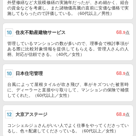
外壁修繕など大規模修繕の実施年だったが、きめ細かく、組合
の資金などを考慮し、また諸物価高騰の直前に安価な価格で実
施してもらったので評価している。（60代以上／男性）
住友不動産建物サービス
68
.9
点
管理しているマンションの数が多いので、理事会で検討事項が
ある際に比較対象情報を提供してもらえる。管理人さんの人
柄、対応が信頼できる。（40代／女性）
日本住宅管理
68
.9
点
台風によって屋根タイルが吹き飛び、車がキズついた被害時
に、ディーラーと直接やり取りして、マンションの保険で補償
してくれた。（60代以上／女性）
大京アステージ
68
.8
点
コンシェルジュさんがいい人でよく仕事をやってくださってい
るし、色々配慮してくださっている。（60代以上／女性）