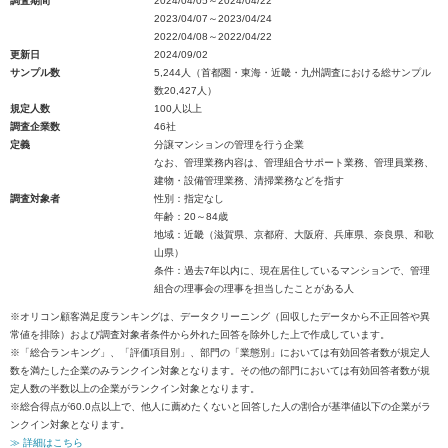
調査期間
2024/04/05～2024/04/22
2023/04/07～2023/04/24
2022/04/08～2022/04/22
更新日
2024/09/02
サンプル数
5,244人（首都圏・東海・近畿・九州調査における総サンプル
数20,427人）
規定人数
100人以上
調査企業数
46社
定義
分譲マンションの管理を行う企業
なお、管理業務内容は、管理組合サポート業務、管理員業務、
建物・設備管理業務、清掃業務などを指す
調査対象者
性別：指定なし
年齢：20～84歳
地域：近畿（滋賀県、京都府、大阪府、兵庫県、奈良県、和歌
山県）
条件：過去7年以内に、現在居住しているマンションで、管理
組合の理事会の理事を担当したことがある人
※オリコン顧客満足度ランキングは、データクリーニング（回収したデータから不正回答や異
常値を排除）および調査対象者条件から外れた回答を除外した上で作成しています。
※「総合ランキング」、「評価項目別」、部門の「業態別」においては有効回答者数が規定人
数を満たした企業のみランクイン対象となります。その他の部門においては有効回答者数が規
定人数の半数以上の企業がランクイン対象となります。
※総合得点が60.0点以上で、他人に薦めたくないと回答した人の割合が基準値以下の企業がラ
ンクイン対象となります。
≫ 詳細はこちら