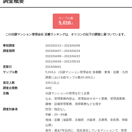
調査概要
サンプル数
5,016
人
この分譲マンション管理会社 近畿ランキングは、オリコンの以下の調査に基づいています。
事前調査
2023/02/13～2023/04/06
調査期間
2023/04/07～2023/04/24
2022/04/08～2022/04/22
2021/04/26～2021/05/10
更新日
2023/09/01
サンプル数
5,016人（分譲マンション管理会社 首都圏・東海・近畿・九州
調査における総サンプル数20,400人）
規定人数
100人以上
調査企業数
44社
定義
分譲マンションの管理を行う企業
なお、管理業務内容は、管理組合サポート業務、管理員業務、
建物・設備管理業務、清掃業務などを指す
調査対象者
性別：指定なし
年齢：20～84歳
地域：近畿（滋賀県、京都府、大阪府、兵庫県、奈良県、和歌
山県）
条件：過去7年以内に、現在居住しているマンションで、管理