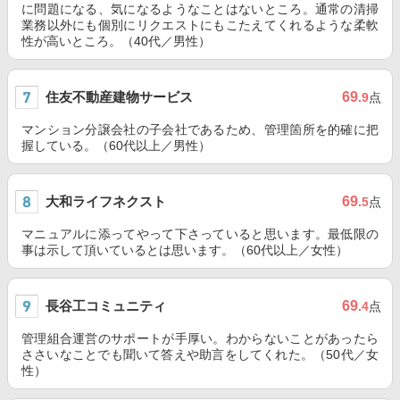
に問題になる、気になるようなことはないところ。通常の清掃
業務以外にも個別にリクエストにもこたえてくれるような柔軟
性が高いところ。（40代／男性）
住友不動産建物サービス
69
.9
点
マンション分譲会社の子会社であるため、管理箇所を的確に把
握している。（60代以上／男性）
大和ライフネクスト
69
.5
点
マニュアルに添ってやって下さっていると思います。最低限の
事は示して頂いているとは思います。（60代以上／女性）
長谷工コミュニティ
69
.4
点
管理組合運営のサポートが手厚い。わからないことがあったら
ささいなことでも聞いて答えや助言をしてくれた。（50代／女
性）