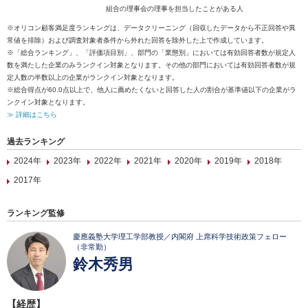
組合の理事会の理事を担当したことがある人
※オリコン顧客満足度ランキングは、データクリーニング（回収したデータから不正回答や異
常値を排除）および調査対象者条件から外れた回答を除外した上で作成しています。
※「総合ランキング」、「評価項目別」、部門の「業態別」においては有効回答者数が規定人
数を満たした企業のみランクイン対象となります。その他の部門においては有効回答者数が規
定人数の半数以上の企業がランクイン対象となります。
※総合得点が60.0点以上で、他人に薦めたくないと回答した人の割合が基準値以下の企業がラ
ンクイン対象となります。
≫ 詳細はこちら
過去ランキング
2024年
2023年
2022年
2021年
2020年
2019年
2018年
2017年
ランキング監修
慶應義塾大学理工学部教授／内閣府 上席科学技術政策フェロー
（非常勤）
鈴木秀男
【経歴】