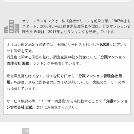
オリコンランキングは、株式会社オリコンを前身企業に1967年より
スタート。2006年からは顧客満足度調査を開始。分譲マンション管
理会社 近畿は、2017年よりランキングを発表しています。
オリコン顧客満足度調査では、実際にサービスを利用した
5,016
人にアンケ
ート調査を実施。
満足度に関する回答を基に、調査企業
44
社を対象にした「
分譲マンション
管理会社 近畿
」ランキングを発表しています。
総合満足度だけでなく、様々な切り口から「
分譲マンション管理会社 近
畿
」を評価。さらに回答者の口コミや評判といった、実際のユーザーの声
も掲載しています。
サービス検討の際、“ユーザー満足度”からも比較することで「
分譲マンショ
ン管理会社 近畿
」選びにお役立てください。
PR