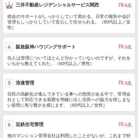
三井不動産レジデンシャルサービス関西
70
.6
点
総会のサポートがしっかりしていて助かる。日常の報告や会計
管理もしっかりしていて安心して任せられる。（60代以上／女
性）
阪急阪神ハウジングサポート
70
.3
点
住人は管理についてほとんど分かっていないのですが、それを
いちから教えてくれた。（60代以上／男性）
浪速管理
70
.2
点
住民の高齢化が進んできている事への危惧がある中で、管理会
社として対応できる範囲を明確に出し住民への協力を惜しまな
い姿勢に有り難さを感じます。（60代以上／女性）
近鉄住宅管理
70
.1
点
他のマンション管理会社は利用したことがないが、これまで特