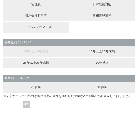
管理員
日常業務対応
管理会社担当者
事務管理業務
コストパフォーマンス
築年数別ランキング
3年以上10年未満
10年以上20年未満
20年以上30年未満
30年以上
規模別ランキング
小規模
大規模
※文字がグレーの部門は当社規定の条件を満たした企業が2社未満のため発表しておりません。
PR