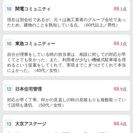
関電コミュニティ
69
.1
点
現在は別会社であるが、元々は施工業者のグループ会社であっ
たため、建物のことを熟知している点。（60代以上／男性）
東急コミュニティー
69
.1
点
自分が理事をしている時の担当者は、相談に対しての対応が早
くてとても良かった。また、利用者が少ない機械式駐車場を埋
めるという提案をしてくれて、実現までこぎつけてくれて本当
によかった。（40代／女性）
日本住宅管理
68
.9
点
対応が早く丁寧。何かの見直しの時の見積もりも複数取ってい
て説明も適切。（50代／女性）
大京アステージ
68
.4
点