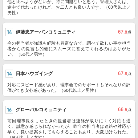
他と比べようがないが、特に問題ないと思う。管理人さんは、
途中で代わったけれど、お二人とも良い人です。（60代以上／
男性）
伊藤忠アーバンコミュニティ
67
.8
点
今の担当者が知識も経験も豊富な方で、調べて欲しい事や担当
者からの提言も的確にスムーズに答えてくれるのはありがた
い。（50代／男性）
日本ハウズイング
67
.8
点
対応にスピード感があり、理事会でのサポートもそれなりの評
価ができ安心感があった。（60代以上／男性）
グローバルコミュニティ
66
.5
点
前回理事長をしたときの担当者は連絡が取りにくく対応も遅
く、誠意が感じられなかったが、昨年の担当者は連絡や対応が
早く、良い提案をしてもらえることもあり、大変助けられた。
（60代以上／女性）