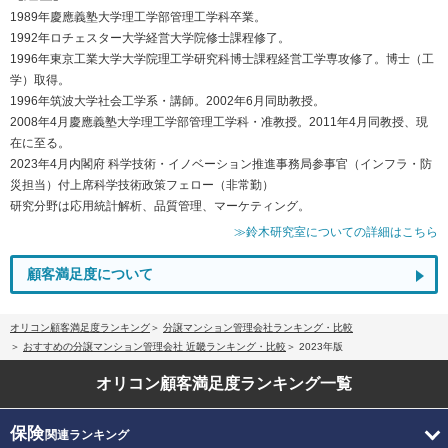
1989年慶應義塾大学理工学部管理工学科卒業。
1992年ロチェスター大学経営大学院修士課程修了。
1996年東京工業大学大学院理工学研究科博士課程経営工学専攻修了。博士（工
学）取得。
1996年筑波大学社会工学系・講師。2002年6月同助教授。
2008年4月慶應義塾大学理工学部管理工学科・准教授。2011年4月同教授、現
在に至る。
2023年4月内閣府 科学技術・イノベーション推進事務局参事官（インフラ・防
災担当）付上席科学技術政策フェロー（非常勤）
研究分野は応用統計解析、品質管理、マーケティング。
≫鈴木研究室についての詳細はこちら
顧客満足度について
オリコン顧客満足度ランキング
分譲マンション管理会社ランキング・比較
おすすめの分譲マンション管理会社 近畿ランキング・比較
2023年版
オリコン顧客満足度
ランキング一覧
保険
関連ランキング