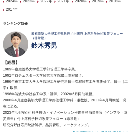
2024年
2023年
2022年
2021年
2020年
2019年
2018年
2017年
ランキング監修
慶應義塾大学理工学部教授／内閣府 上席科学技術政策フェロー
（非常勤）
鈴木秀男
【経歴】
1989年慶應義塾大学理工学部管理工学科卒業。
1992年ロチェスター大学経営大学院修士課程修了。
1996年東京工業大学大学院理工学研究科博士課程経営工学専攻修了。博士（工
学）取得。
1996年筑波大学社会工学系・講師。2002年6月同助教授。
2008年4月慶應義塾大学理工学部管理工学科・准教授。2011年4月同教授、現
在に至る。
2023年4月内閣府 科学技術・イノベーション推進事務局参事官（インフラ・防
災担当）付上席科学技術政策フェロー（非常勤）
研究分野は応用統計解析、品質管理、マーケティング。