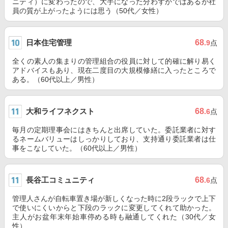
ニティ）に変わったので、大手になった分わずかではあるが社
員の質が上がったようには思う（50代／女性）
日本住宅管理
68
.9
点
全くの素人の集まりの管理組合の役員に対して的確に解り易く
アドバイスもあり、現在二度目の大規模修繕に入ったところで
ある。（60代以上／男性）
大和ライフネクスト
68
.6
点
毎月の定期理事会にはきちんと出席していた。委託業者に対す
るネームバリューはしっかりしており、支持通り委託業者は仕
事をこなしていた。（60代以上／男性）
長谷工コミュニティ
68
.6
点
管理人さんが自転車置き場が新しくなった時に2段ラックで上下
で使いにくいからと下段のラックに変更してくれて助かった。
主人がお盆年末年始車停める時も融通してくれた（30代／女
性）