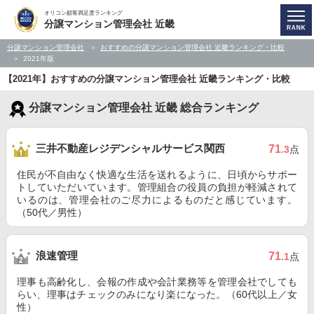
オリコン顧客満足度ランキング
分譲マンション管理会社 近畿
分譲マンション管理会社
おすすめの分譲マンション管理会社 近畿ランキング・比較
2021年版
【2021年】おすすめの分譲マンション管理会社 近畿ランキング・比較
分譲マンション管理会社 近畿 総合ランキング
三井不動産レジデンシャルサービス関西
71
.3
点
住民が不自由なく快適な生活を送れるように、日頃からサポー
トしていただいています。管理組合の役員の負担が軽減されて
いるのは、管理会社のご尽力によるものだと感じています。
（50代／男性）
浪速管理
71
.1
点
理事も高齢化し、会報の作成や会計業務等を管理会社でしても
らい、理事はチェックのみになり楽になった。（60代以上／女
性）