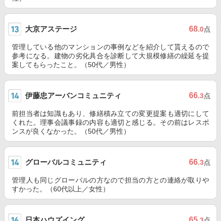
大京アステージ
68
.0
点
管理している他のマンションの事例などを紹介して貰えるので
参考になる。建物の劣化具合を診断して大規模修繕の繰延を提
案してもらったこと。（50代／男性）
伊藤忠アーバンコミュニティ
66
.3
点
前担当者は知識もあり、修繕積み立ての変更提案も適切にして
くれた。理事会議事録の内容も適切と感じる。その前はレスポ
ンスが良くなかった。（50代／男性）
グローバルコミュニティ
66
.3
点
管理人も同じグローバルの方なので担当の方との連絡が取りや
すかった。（60代以上／女性）
日本ハウズイング
65
.3
点