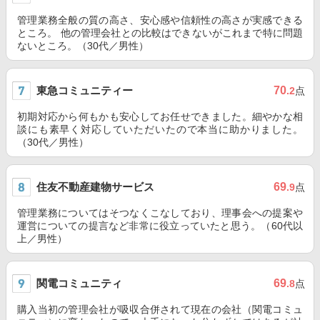
管理業務全般の質の高さ、安心感や信頼性の高さが実感できる
ところ。 他の管理会社との比較はできないがこれまで特に問題
ないところ。（30代／男性）
東急コミュニティー
70
.2
点
初期対応から何もかも安心してお任せできました。細やかな相
談にも素早く対応していただいたので本当に助かりました。
（30代／男性）
住友不動産建物サービス
69
.9
点
管理業務についてはそつなくこなしており、理事会への提案や
運営についての提言など非常に役立っていたと思う。（60代以
上／男性）
関電コミュニティ
69
.8
点
購入当初の管理会社が吸収合併されて現在の会社（関電コミュ