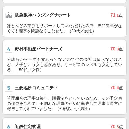
阪急阪神ハウジングサポート
71
.1
点
ほとんどの業務をサポートしていただけたので、専門知識がな
くても理事を問題なくこなせた。（50代／女性）
野村不動産パートナーズ
70
.8
点
分譲時から一度も変わってないので他の会社は知らないけれ
ど、大手という安心感があり、サービスのレベルも安定してい
る。（50代／女性）
三菱地所コミュニティ
70
.4
点
管理組合の理事は毎年、順番制をとっているため、その予定表
の作成を含めて、不慣れな理事のために率先して理事会運営に
寄与してくれていました。（60代以上／男性）
近鉄住宅管理
70
.3
点