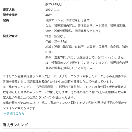
数25,749人）
規定人数
100人以上
調査企業数
46社
定義
分譲マンションの管理を行う企業
なお、管理業務内容は、管理組合サポート業務、管理員業務、
建物・設備管理業務、清掃業務などを指す
調査対象者
性別：指定なし
年齢：20～84歳
地域：近畿（滋賀県、京都府、大阪府、兵庫県、奈良県、和歌
山県）
条件：過去7年以内に、現在居住しているマンション、また
は、投資目的などで所有しているマンションで、管理組合の理
事会の理事を担当したことがある人
※オリコン顧客満足度ランキングは、データクリーニング（回収したデータから不正回答や異
常値を排除）および調査対象者条件から外れた回答を除外した上で作成しています。
※「総合ランキング」、「評価項目別」、部門の「業態別」においては有効回答者数が規定人
数を満たした企業のみランクイン対象となります。その他の部門においては有効回答者数が規
定人数の半数以上の企業がランクイン対象となります。
※総合得点が60.0点以上で、他人に薦めたくないと回答した人の割合が基準値以下の企業がラ
ンクイン対象となります。
≫ 詳細はこちら
過去ランキング