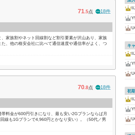
加
I
71
18件
.5
点
Y
U
と、家族割やネット回線割など割引要素が沢山あり、家族
また、他の格安会社に比べて通信速度や通信率がよく、つ
キ
）
I
Y
U
70
18件
.8
点
初
I
Y
帯料金が600円引きになり、最も安い2Gプランならば月
U
回線も1Gプランで4,960円とかなり安い）。（50代／男