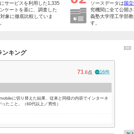
サービスを利用した1,335
ソースデータは
国立
ンケートを基に、調査した
究機関に全て公開さ
を対象に徹底比較していま
義塾大学理工学部教
。
す。
PR
ランキング
71
16件
.6
点
mobileに切り替えた結果、従来と同様の内容でインターネ
ったこと。（60代以上／男性）