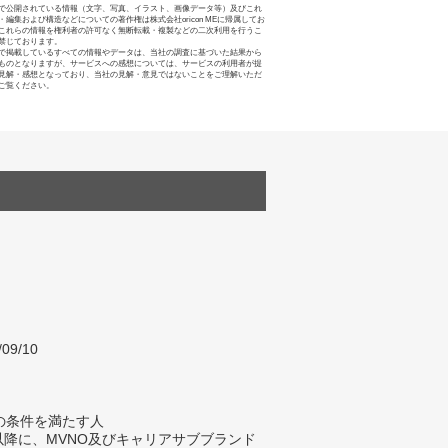
で公開されている情報（文字、写真、イラスト、画像データ等）及びこれ
・編集および構造などについての著作権は株式会社oricon MEに帰属してお
これらの情報を権利者の許可なく無断転載・複製などの二次利用を行うこ
禁じております。
で掲載しているすべての情報やデータは、当社の調査に基づいた結果から
ものとなりますが、サービスへの感想については、サービスの利用者が提
見解・感想となっており、当社の見解・意見ではないことをご理解いただ
ご覧ください。
/09/10
の条件を満たす人
年以降に、MVNO及びキャリアサブブランド