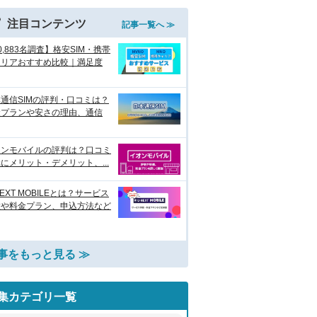
注目コンテンツ
記事一覧へ ≫
0,883名調査】格安SIM・携帯
ャリアおすすめ比較｜満足度
通信SIMの評判・口コミは？
金プランや安さの理由、通信
オンモバイルの評判は？口コミ
にメリット・デメリット、...
NEXT MOBILEとは？サービス
徴や料金プラン、申込方法など
事をもっと見る ≫
集カテゴリ一覧