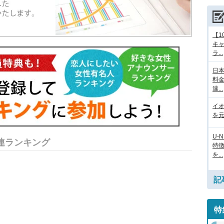
【1
キ
ラ...
日本
料
速...
イ
を元
U-
連ランキング
特
を...
記
特