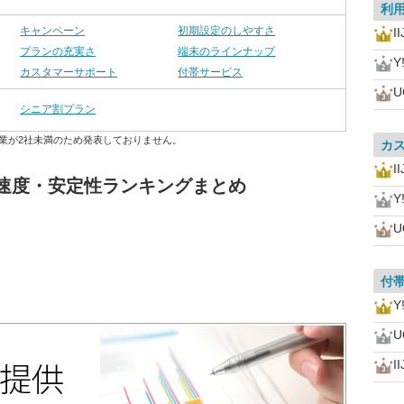
利
キャンペーン
初期設定のしやすさ
I
プランの充実さ
端末のラインナップ
Y
カスタマーサポート
付帯サービス
U
シニア割プラン
業が2社未満のため発表しておりません。
カ
I
信速度・安定性ランキングまとめ
Y
U
付
Y
U
I