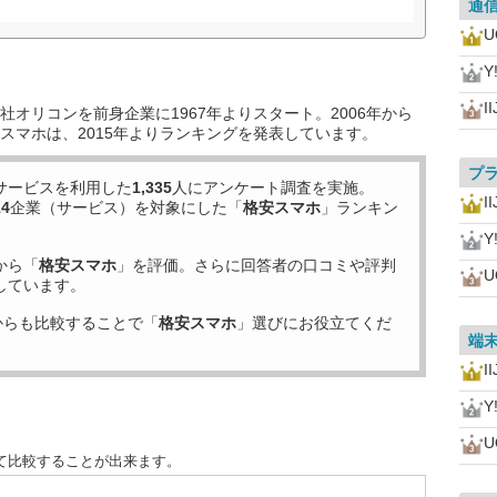
通
U
Y
I
オリコンを前身企業に1967年よりスタート。2006年から
スマホは、2015年よりランキングを発表しています。
プ
サービスを利用した
1,335
人にアンケート調査を実施。
I
14
企業（サービス）を対象にした「
格安スマホ
」ランキン
Y
から「
格安スマホ
」を評価。さらに回答者の口コミや評判
U
しています。
からも比較することで「
格安スマホ
」選びにお役立てくだ
端
I
Y
U
て比較することが出来ます。