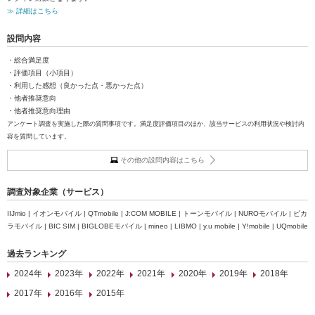
≫ 詳細はこちら
設問内容
・総合満足度
・評価項目（小項目）
・利用した感想（良かった点・悪かった点）
・他者推奨意向
・他者推奨意向理由
アンケート調査を実施した際の質問事項です。満足度評価項目のほか、該当サービスの利用状況や検討内
容を質問しています。
その他の設問内容はこちら
調査対象企業（サービス）
IIJmio | イオンモバイル | QTmobile | J:COM MOBILE | トーンモバイル | NUROモバイル | ピカ
ラモバイル | BIC SIM | BIGLOBEモバイル | mineo | LIBMO | y.u mobile | Y!mobile | UQmobile
過去ランキング
2024年
2023年
2022年
2021年
2020年
2019年
2018年
2017年
2016年
2015年