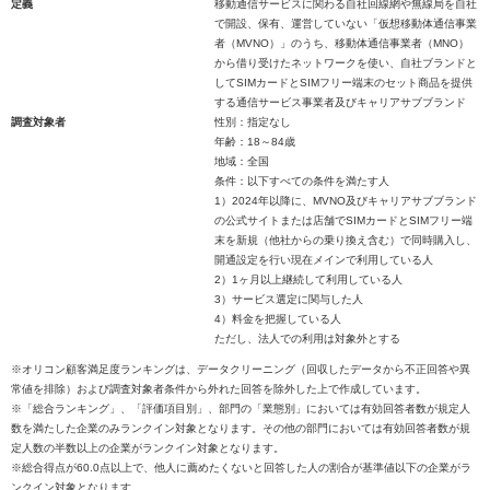
定義
移動通信サービスに関わる自社回線網や無線局を自社
で開設、保有、運営していない「仮想移動体通信事業
者（MVNO）」のうち、移動体通信事業者（MNO）
から借り受けたネットワークを使い、自社ブランドと
してSIMカードとSIMフリー端末のセット商品を提供
する通信サービス事業者及びキャリアサブブランド
調査対象者
性別：指定なし
年齢：18～84歳
地域：全国
条件：以下すべての条件を満たす人
1）2024年以降に、MVNO及びキャリアサブブランド
の公式サイトまたは店舗でSIMカードとSIMフリー端
末を新規（他社からの乗り換え含む）で同時購入し、
開通設定を行い現在メインで利用している人
2）1ヶ月以上継続して利用している人
3）サービス選定に関与した人
4）料金を把握している人
ただし、法人での利用は対象外とする
※オリコン顧客満足度ランキングは、データクリーニング（回収したデータから不正回答や異
常値を排除）および調査対象者条件から外れた回答を除外した上で作成しています。
※「総合ランキング」、「評価項目別」、部門の「業態別」においては有効回答者数が規定人
数を満たした企業のみランクイン対象となります。その他の部門においては有効回答者数が規
定人数の半数以上の企業がランクイン対象となります。
※総合得点が60.0点以上で、他人に薦めたくないと回答した人の割合が基準値以下の企業がラ
ンクイン対象となります。