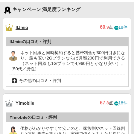
キャンペーン 満足度ランキング
69
IIJmio
.9
点
18件
IIJmioの口コミ・評判
ネット回線と同時契約すると携帯料金が600円引きにな
り、最も安い2Gプランならば月額200円で利用できる
（ネット回線も1Gプランで4,960円とかなり安い）。
（50代／男性）
その他の口コミ・評判
67
Y!mobile
.8
点
18件
Y!mobileの口コミ・評判
価格がわかりやすくて安いのと、家族割やネット回線割
など割引要素が沢山あり、家族で使うとみんなお得にな