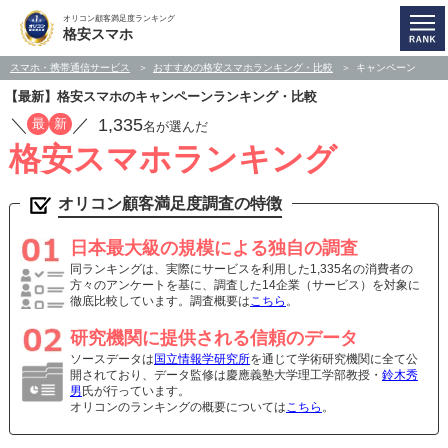
オリコン顧客満足度ランキング
格安スマホ
スマホ・携帯通信サービス
おすすめの格安スマホランキング・比較
キャンペーン
【最新】格安スマホのキャンペーンランキング・比較
／
／
1,335
最
新
名が選んだ
格安スマホランキング
オリコン顧客満足度調査の特徴
日本最大級の規模による独自の調査
同ランキングは、実際にサービスを利用した1,335名の消費者の
方々のアンケートを基に、調査した14企業（サービス）を対象に
徹底比較しています。調査概要は
こちら
。
研究機関に提供される信頼のデータ
ソースデータは
国立情報学研究所
を通じて学術研究機関に全て公
開されており、データ監修は慶應義塾大学理工学部教授・
鈴木秀
男
氏が行っています。
オリコンのランキングの概要については
こちら
。