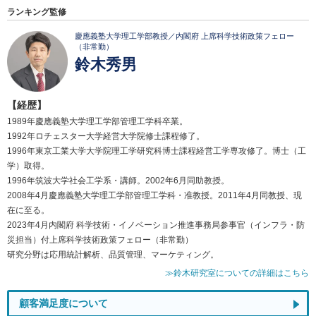
ランキング監修
慶應義塾大学理工学部教授／内閣府 上席科学技術政策フェロー
（非常勤）
鈴木秀男
【経歴】
1989年慶應義塾大学理工学部管理工学科卒業。
1992年ロチェスター大学経営大学院修士課程修了。
1996年東京工業大学大学院理工学研究科博士課程経営工学専攻修了。博士（工
学）取得。
1996年筑波大学社会工学系・講師。2002年6月同助教授。
2008年4月慶應義塾大学理工学部管理工学科・准教授。2011年4月同教授、現
在に至る。
2023年4月内閣府 科学技術・イノベーション推進事務局参事官（インフラ・防
災担当）付上席科学技術政策フェロー（非常勤）
研究分野は応用統計解析、品質管理、マーケティング。
≫鈴木研究室についての詳細はこちら
顧客満足度について