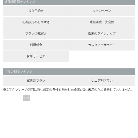
評価項目別ランキング
加入手続き
キャンペーン
初期設定のしやすさ
通信速度・安定性
プランの充実さ
端末のラインナップ
利用料金
カスタマーサポート
付帯サービス
プラン別ランキング
家族割プラン
シニア割プラン
※文字がグレーの部門は当社規定の条件を満たした企業が2社未満のため発表しておりません。
PR