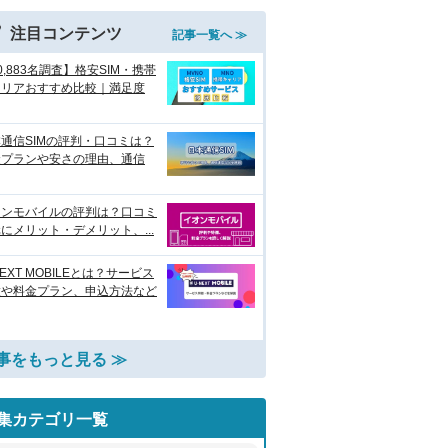
注目コンテンツ
記事一覧へ ≫
0,883名調査】格安SIM・携帯
ャリアおすすめ比較｜満足度
通信SIMの評判・口コミは？
金プランや安さの理由、通信
オンモバイルの評判は？口コミ
にメリット・デメリット、...
NEXT MOBILEとは？サービス
徴や料金プラン、申込方法など
事をもっと見る ≫
集カテゴリ一覧