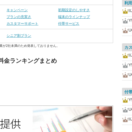
利
キャンペーン
初期設定のしやすさ
I
プランの充実さ
端末のラインナップ
Y
カスタマーサポート
付帯サービス
U
シニア割プラン
業が2社未満のため発表しておりません。
カ
I
料金ランキングまとめ
Y
U
付
Y
U
I