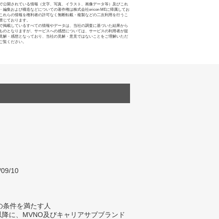
で公開されている情報（文字、写真、イラスト、画像データ等）及びこれ
・編集および構造などについての著作権は株式会社oricon MEに帰属してお
これらの情報を権利者の許可なく無断転載・複製などの二次利用を行うこ
禁じております。
で掲載しているすべての情報やデータは、当社の調査に基づいた結果から
ものとなりますが、サービスへの感想については、サービスの利用者が提
見解・感想となっており、当社の見解・意見ではないことをご理解いただ
ご覧ください。
/09/10
の条件を満たす人
年以降に、MVNO及びキャリアサブブランド