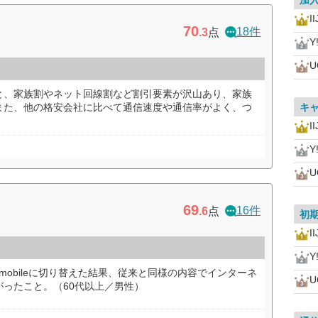
加
I
70
18件
.3
点
Y
U
と、家族割やネット回線割など割引要素が沢山あり、家族
また、他の格安会社に比べて通信速度や通信率がよく、つ
キ
）
I
Y
U
69
16件
.6
点
初
I
Y
mobileに切り替えた結果、従来と同様の内容でインターネ
U
ったこと。（60代以上／男性）