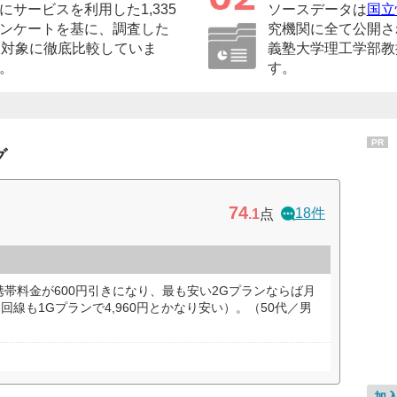
サービスを利用した1,335
ソースデータは
国立
ンケートを基に、調査した
究機関に全て公開さ
を対象に徹底比較していま
義塾大学理工学部教
。
す。
PR
グ
74
18件
.1
点
帯料金が600円引きになり、最も安い2Gプランならば月
回線も1Gプランで4,960円とかなり安い）。（50代／男