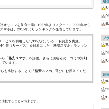
通
U
Y
I
オリコンを前身企業に1967年よりスタート。2006年から
スマホは、2015年よりランキングを発表しています。
プ
サービスを利用した
1,335
人にアンケート調査を実施。
I
14
企業（サービス）を対象にした「
格安スマホ
」ランキン
Y
から「
格安スマホ
」を評価。さらに回答者の口コミや評判
U
しています。
からも比較することで「
格安スマホ
」選びにお役立てくだ
端
I
Y
U
て比較することが出来ます。