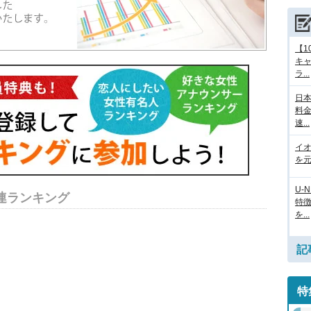
【1
キ
ラ...
日本
料
速...
イ
を元
U-
連ランキング
特
を...
記
特