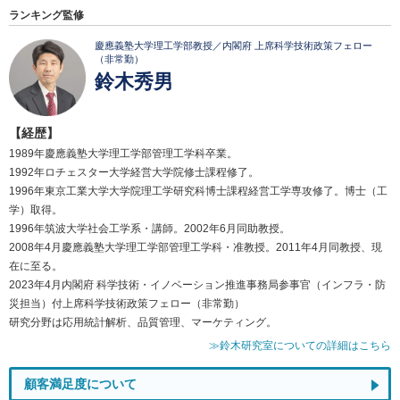
ランキング監修
慶應義塾大学理工学部教授／内閣府 上席科学技術政策フェロー
（非常勤）
鈴木秀男
【経歴】
1989年慶應義塾大学理工学部管理工学科卒業。
1992年ロチェスター大学経営大学院修士課程修了。
1996年東京工業大学大学院理工学研究科博士課程経営工学専攻修了。博士（工
学）取得。
1996年筑波大学社会工学系・講師。2002年6月同助教授。
2008年4月慶應義塾大学理工学部管理工学科・准教授。2011年4月同教授、現
在に至る。
2023年4月内閣府 科学技術・イノベーション推進事務局参事官（インフラ・防
災担当）付上席科学技術政策フェロー（非常勤）
研究分野は応用統計解析、品質管理、マーケティング。
≫鈴木研究室についての詳細はこちら
顧客満足度について