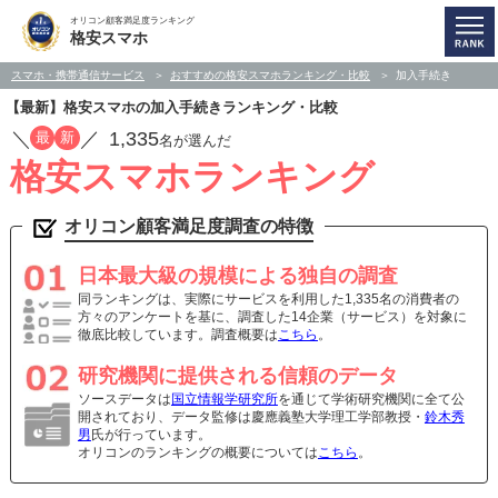
オリコン顧客満足度ランキング
格安スマホ
スマホ・携帯通信サービス
おすすめの格安スマホランキング・比較
加入手続き
【最新】格安スマホの加入手続きランキング・比較
／
／
1,335
最
新
名が選んだ
格安スマホランキング
オリコン顧客満足度調査の特徴
日本最大級の規模による独自の調査
同ランキングは、実際にサービスを利用した1,335名の消費者の
方々のアンケートを基に、調査した14企業（サービス）を対象に
徹底比較しています。調査概要は
こちら
。
研究機関に提供される信頼のデータ
ソースデータは
国立情報学研究所
を通じて学術研究機関に全て公
開されており、データ監修は慶應義塾大学理工学部教授・
鈴木秀
男
氏が行っています。
オリコンのランキングの概要については
こちら
。