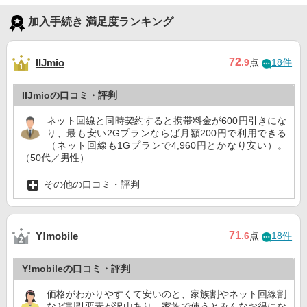
加入手続き 満足度ランキング
72
IIJmio
.9
点
18件
IIJmioの口コミ・評判
ネット回線と同時契約すると携帯料金が600円引きにな
り、最も安い2Gプランならば月額200円で利用できる
（ネット回線も1Gプランで4,960円とかなり安い）。
（50代／男性）
その他の口コミ・評判
71
Y!mobile
.6
点
18件
Y!mobileの口コミ・評判
価格がわかりやすくて安いのと、家族割やネット回線割
など割引要素が沢山あり、家族で使うとみんなお得にな