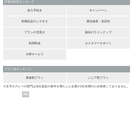
評価項目別ランキング
加入手続き
キャンペーン
初期設定のしやすさ
通信速度・安定性
プランの充実さ
端末のラインナップ
利用料金
カスタマーサポート
付帯サービス
プラン別ランキング
家族割プラン
シニア割プラン
※文字がグレーの部門は当社規定の条件を満たした企業が2社未満のため発表しておりません。
PR