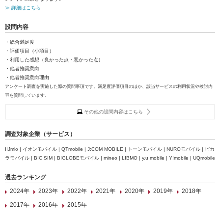
≫ 詳細はこちら
設問内容
・総合満足度
・評価項目（小項目）
・利用した感想（良かった点・悪かった点）
・他者推奨意向
・他者推奨意向理由
アンケート調査を実施した際の質問事項です。満足度評価項目のほか、該当サービスの利用状況や検討内
容を質問しています。
その他の設問内容はこちら
調査対象企業（サービス）
IIJmio | イオンモバイル | QTmobile | J:COM MOBILE | トーンモバイル | NUROモバイル | ピカ
ラモバイル | BIC SIM | BIGLOBEモバイル | mineo | LIBMO | y.u mobile | Y!mobile | UQmobile
過去ランキング
2024年
2023年
2022年
2021年
2020年
2019年
2018年
2017年
2016年
2015年