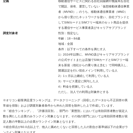
定義
移動通信サービスに関わる自社回線網や無線局を自社
で開設、保有、運営していない「仮想移動体通信事業
者（MVNO）」のうち、移動体通信事業者（MNO）
から借り受けたネットワークを使い、自社ブランドと
してSIMカードとSIMフリー端末のセット商品を提供
する通信サービス事業者及びキャリアサブブランド
調査対象者
性別：指定なし
年齢：18～84歳
地域：全国
条件：以下すべての条件を満たす人
1）2024年以降に、MVNO及びキャリアサブブランド
の公式サイトまたは店舗でSIMカードとSIMフリー端
末を新規（他社からの乗り換え含む）で同時購入し、
開通設定を行い現在メインで利用している人
2）1ヶ月以上継続して利用している人
3）サービス選定に関与した人
4）料金を把握している人
ただし、法人での利用は対象外とする
※オリコン顧客満足度ランキングは、データクリーニング（回収したデータから不正回答や異
常値を排除）および調査対象者条件から外れた回答を除外した上で作成しています。
※「総合ランキング」、「評価項目別」、部門の「業態別」においては有効回答者数が規定人
数を満たした企業のみランクイン対象となります。その他の部門においては有効回答者数が規
定人数の半数以上の企業がランクイン対象となります。
※総合得点が60.0点以上で、他人に薦めたくないと回答した人の割合が基準値以下の企業がラ
ンクイン対象となります。