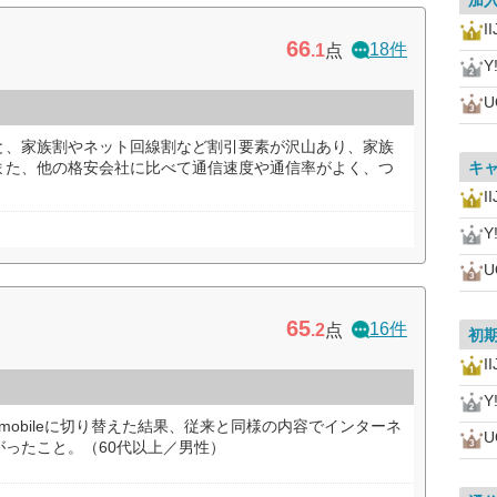
加
I
66
18件
.1
点
Y
U
と、家族割やネット回線割など割引要素が沢山あり、家族
また、他の格安会社に比べて通信速度や通信率がよく、つ
キ
）
I
Y
U
65
16件
.2
点
初
I
Y
mobileに切り替えた結果、従来と同様の内容でインターネ
U
ったこと。（60代以上／男性）