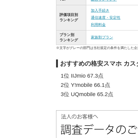
加入手続き
評価項目別
通信速度・安定性
ランキング
利用料金
プラン別
家族割プラン
ランキング
※文字がグレーの部門は当社規定の条件を満たした企
おすすめの格安スマホ カ
1位 IIJmio 67.3点
2位 Y!mobile 66.1点
3位 UQmobile 65.2点