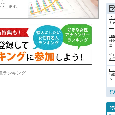
【1
キ
ラ...
日本
料
速...
イ
を元
U-
連ランキング
特
を...
記
特