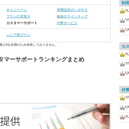
利
キャンペーン
初期設定のしやすさ
I
プランの充実さ
端末のラインナップ
Y
カスタマーサポート
付帯サービス
U
シニア割プラン
業が2社未満のため発表しておりません。
カ
I
スタマーサポートランキングまとめ
Y
U
付
Y
U
I