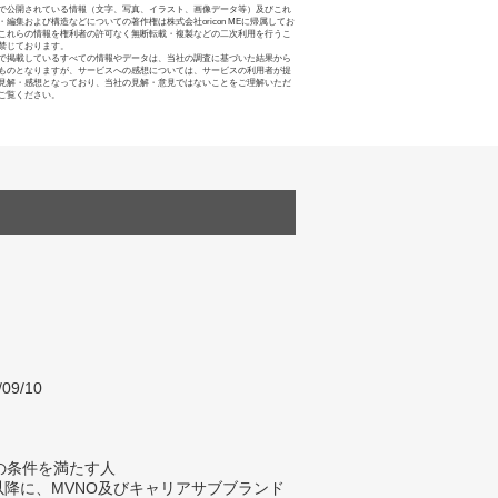
で公開されている情報（文字、写真、イラスト、画像データ等）及びこれ
・編集および構造などについての著作権は株式会社oricon MEに帰属してお
これらの情報を権利者の許可なく無断転載・複製などの二次利用を行うこ
禁じております。
で掲載しているすべての情報やデータは、当社の調査に基づいた結果から
ものとなりますが、サービスへの感想については、サービスの利用者が提
見解・感想となっており、当社の見解・意見ではないことをご理解いただ
ご覧ください。
/09/10
の条件を満たす人
年以降に、MVNO及びキャリアサブブランド