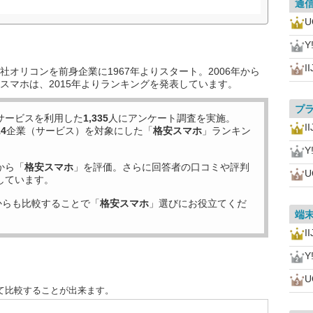
通
U
Y
I
オリコンを前身企業に1967年よりスタート。2006年から
スマホは、2015年よりランキングを発表しています。
プ
サービスを利用した
1,335
人にアンケート調査を実施。
I
14
企業（サービス）を対象にした「
格安スマホ
」ランキン
Y
から「
格安スマホ
」を評価。さらに回答者の口コミや評判
U
しています。
からも比較することで「
格安スマホ
」選びにお役立てくだ
端
I
Y
U
て比較することが出来ます。