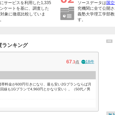
サービスを利用した1,335
ソースデータは
国立
ンケートを基に、調査した
究機関に全て公開さ
を対象に徹底比較していま
義塾大学理工学部教
。
す。
PR
度ランキング
67
18件
.3
点
帯料金が600円引きになり、最も安い2Gプランならば月
回線も1Gプランで4,960円とかなり安い）。（50代／男