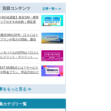
注目コンテンツ
記事一覧へ ≫
0,883名調査】格安SIM・携帯
ャリアおすすめ比較｜満足度
通信SIMの評判・口コミは？
金プランや安さの理由、通信
オンモバイルの評判は？口コミ
にメリット・デメリット、...
NEXT MOBILEとは？サービス
徴や料金プラン、申込方法など
事をもっと見る ≫
集カテゴリ一覧