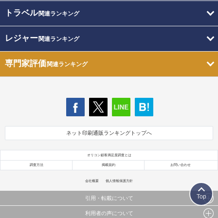
トラベル
関連ランキング
レジャー
関連ランキング
専門家評価
関連ランキング
ネット印刷通販ランキングトップへ
オリコン顧客満足度調査とは
調査方法
掲載規約
お問い合わせ
会社概要
個人情報保護方針
Top
引用・転載について
利用者の声について
当サイトで公開されている情報（文字、写真、イラスト、画像データ等）及びこれらの配置・