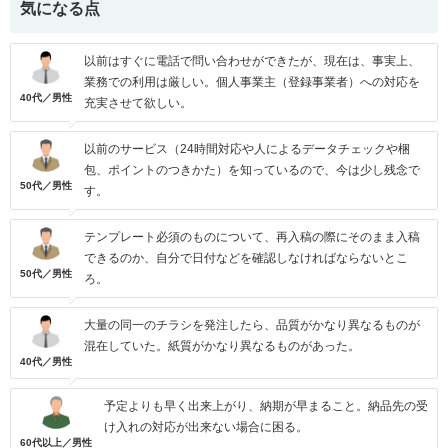
気になる点
以前はすぐに電話で問い合わせができたが、現在は、事実上、
業務での利用は厳しい。個人事業主（登録事業者）への対応を
40代／男性
充実させて欲しい。
以前のサービス（24時間対応や人によるデータチェックや梱
包、ポイントのつきかた）を知っているので、今は少し残念で
50代／男性
す。
テンプレート必須のものについて、再入稿の際にそのまま入稿
できるのか、自分で日付などを確認しなければならないとこ
50代／男性
ろ。
大量の同一のチラシを発注したら、品質がかなり異なるものが
混在していた。紙質がかなり異なるものがあった。
40代／男性
予定よりも早く出来上がり、納期が早まること。納品先の受
け入れの対応が出来ない場合に困る。
60代以上／男性