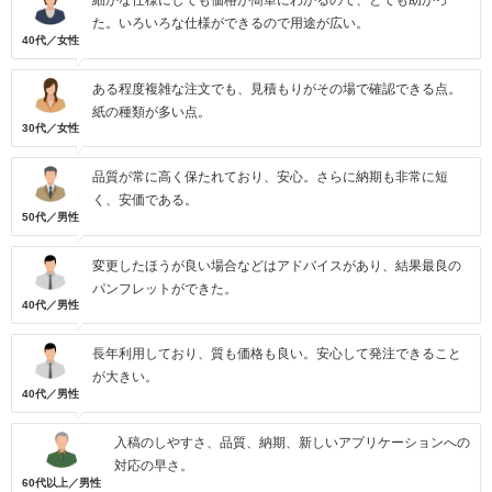
細かな仕様にしても価格が簡単にわかるので、とても助かっ
た。いろいろな仕様ができるので用途が広い。
40代／女性
ある程度複雑な注文でも、見積もりがその場で確認できる点。
紙の種類が多い点。
30代／女性
品質が常に高く保たれており、安心。さらに納期も非常に短
く、安価である。
50代／男性
変更したほうが良い場合などはアドバイスがあり、結果最良の
パンフレットができた。
40代／男性
長年利用しており、質も価格も良い。安心して発注できること
が大きい。
40代／男性
入稿のしやすさ、品質、納期、新しいアプリケーションへの
対応の早さ。
60代以上／男性