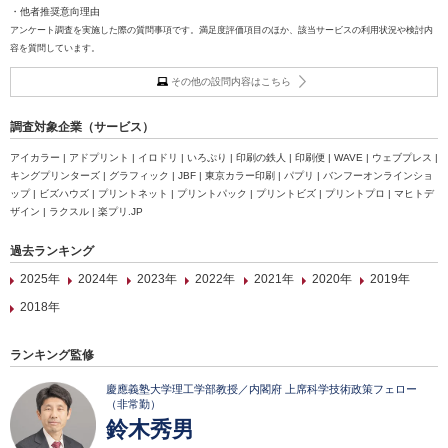
・他者推奨意向理由
アンケート調査を実施した際の質問事項です。満足度評価項目のほか、該当サービスの利用状況や検討内
容を質問しています。
その他の設問内容はこちら
調査対象企業（サービス）
アイカラー | アドプリント | イロドリ | いろぷり | 印刷の鉄人 | 印刷便 | WAVE | ウェブプレス |
キングプリンターズ | グラフィック | JBF | 東京カラー印刷 | パプリ | バンフーオンラインショ
ップ | ビズハウズ | プリントネット | プリントパック | プリントビズ | プリントプロ | マヒトデ
ザイン | ラクスル | 楽プリ.JP
過去ランキング
2025年
2024年
2023年
2022年
2021年
2020年
2019年
2018年
ランキング監修
慶應義塾大学理工学部教授／内閣府 上席科学技術政策フェロー
（非常勤）
鈴木秀男