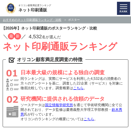
オリコン顧客満足度ランキング
ネット印刷通販
おすすめのネット印刷通販ランキング・比較
ポスター
【2026年】ネット印刷通販のポスターランキング・比較
／
／
4,532
最
新
名が選んだ
ネット印刷通販ランキング
オリコン顧客満足度調査の特徴
日本最大級の規模による独自の調査
同ランキングは、実際にサービスを利用した4,532名の消費者の
方々のアンケートを基に、調査した22企業（サービス）を対象に
徹底比較しています。調査概要は
こちら
。
研究機関に提供される信頼のデータ
ソースデータは
国立情報学研究所
を通じて学術研究機関に全て公
開されており、データ監修は慶應義塾大学理工学部教授・
鈴木秀
男
氏が行っています。
オリコンのランキングの概要については
こちら
。