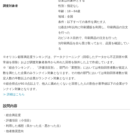
企業は対象外とする
調査対象者
性別：指定なし
年齢：18～84歳
地域：全国
条件：以下すべての条件を満たす人
1)過去3年以内に印刷通販を利用し、印刷商品の注文
を行った
2)ビジネス目的で、印刷商品の注文を行った
3)印刷商品を自ら受け取っており、品質を確認してい
る
※オリコン顧客満足度ランキングは、データクリーニング（回収したデータから不正回答や異
常値を排除）および調査対象者条件から外れた回答を除外した上で作成しています。
※「総合ランキング」、「評価項目別」、部門の「業態別」においては有効回答者数が規定人
数を満たした企業のみランクイン対象となります。その他の部門においては有効回答者数が規
定人数の半数以上の企業がランクイン対象となります。
※総合得点が60.0点以上で、他人に薦めたくないと回答した人の割合が基準値以下の企業がラ
ンクイン対象となります。
≫ 詳細はこちら
設問内容
・総合満足度
・評価項目（小項目）
・利用した感想（良かった点・悪かった点）
・他者推奨意向