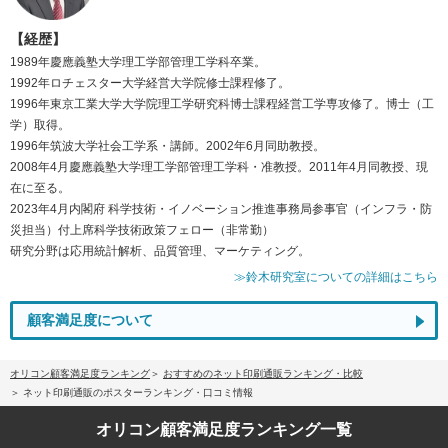
【経歴】
1989年慶應義塾大学理工学部管理工学科卒業。
1992年ロチェスター大学経営大学院修士課程修了。
1996年東京工業大学大学院理工学研究科博士課程経営工学専攻修了。博士（工
学）取得。
1996年筑波大学社会工学系・講師。2002年6月同助教授。
2008年4月慶應義塾大学理工学部管理工学科・准教授。2011年4月同教授、現
在に至る。
2023年4月内閣府 科学技術・イノベーション推進事務局参事官（インフラ・防
災担当）付上席科学技術政策フェロー（非常勤）
研究分野は応用統計解析、品質管理、マーケティング。
≫鈴木研究室についての詳細はこちら
顧客満足度について
オリコン顧客満足度ランキング
おすすめのネット印刷通販ランキング・比較
ネット印刷通販のポスターランキング・口コミ情報
オリコン顧客満足度
ランキング一覧