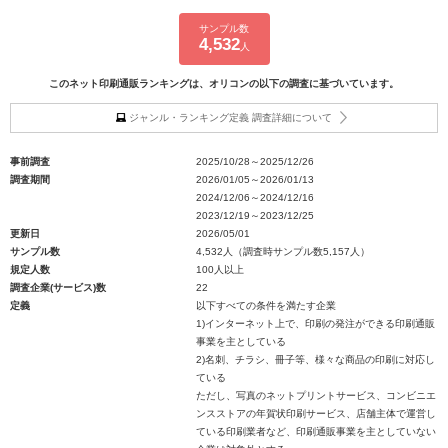
サンプル数
4,532
人
このネット印刷通販ランキングは、オリコンの以下の調査に基づいています。
ジャンル・ランキング定義 調査詳細について
事前調査
2025/10/28～2025/12/26
調査期間
2026/01/05～2026/01/13
2024/12/06～2024/12/16
2023/12/19～2023/12/25
更新日
2026/05/01
サンプル数
4,532人（調査時サンプル数5,157人）
規定人数
100人以上
調査企業(サービス)数
22
定義
以下すべての条件を満たす企業
1)インターネット上で、印刷の発注ができる印刷通販
事業を主としている
2)名刺、チラシ、冊子等、様々な商品の印刷に対応し
ている
ただし、写真のネットプリントサービス、コンビニエ
ンスストアの年賀状印刷サービス、店舗主体で運営し
ている印刷業者など、印刷通販事業を主としていない