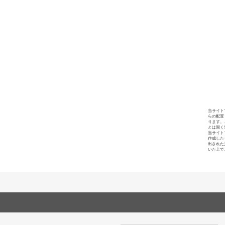
当サイト
らの配置
ります。
とは固く
当サイト
作成した
出された
いた上で