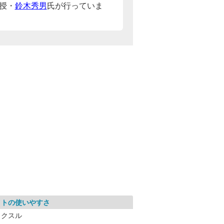
授・
鈴木秀男
氏が行っていま
イトの使いやすさ
ラクスル