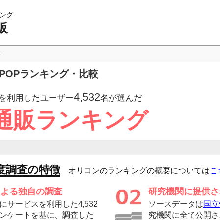
ング
販
P
のPOPランキング・比較
4,532
を利用したユーザー
名が選んだ
通販ランキング
度調査の特徴
オリコンのランキングの概要については
こ
による独自の調査
研究機関に提供さ
サービスを利用した4,532
ソースデータは
国立
ンケートを基に、調査した
究機関に全て公開さ