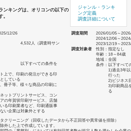
ジャンル・ランキ
ランキングは、オリコンの以下の
ング定義
す。
調査詳細について
25/12/26
調査期間
2026/01/05～2026
2024/12/06～2024
4,532人（調査時サン
2023/12/19～2023
）
調査対象者
性別：指定なし
年齢：18～84歳
地域：全国
以下すべての条件を
条件：以下すべて
1)過去3
ット上で、印刷の発注ができる印
行った
としている
2)ビジネ
シ、冊子等、様々な商品の印刷に
3)印刷商
る
ネットプリントサービス、コン
アの年賀状印刷サービス、店舗
いる印刷業者など、印刷通販事
ない企業は対象外とする
タクリーニング（回収したデータから不正回答や異常値を排除）
除外した上で作成しています。
部門の「業態別」においては有効回答者数が規定人数を満たした企業の