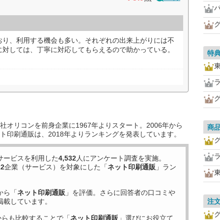
おり、利用する機会も多い。それぞれの出来上がりには不
に対しては、丁寧に対応してもらえるので助かっている。
特
オリコンを前身企業に1967年よりスタート。2006年から
商
ト印刷通販は、2018年よりランキングを発表しています。
サービスを利用した
4,532
人にアンケート調査を実施。
22
企業（サービス）を対象にした「
ネット印刷通販
」ラン
から「
ネット印刷通販
」を評価。さらに回答者の口コミや
掲載しています。
注
からも比較することで「
ネット印刷通販
」選びにお役立て