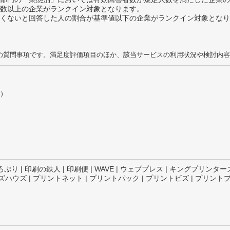
数以上の企業がランクイン対象となります。
めたくないと回答した人の割合が基準値以下の企業がランクイン対象とな
の質問事項です。満足度評価項目のほか、該当サービスの利用状況や検討内容
）
ぷり | 印刷の鉄人 | 印刷便 | WAVE | ウェブプレス | キングプリンターズ 
ハウズ | プリントネット | プリントパック | プリントビズ | プリントプロ