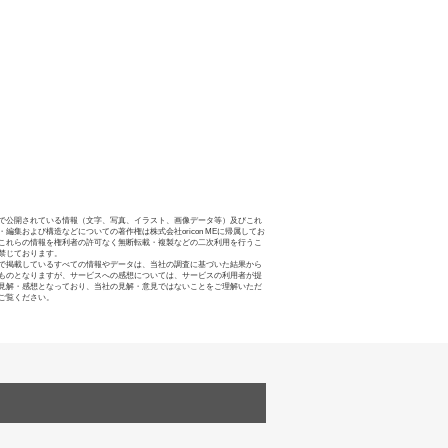
で公開されている情報（文字、写真、イラスト、画像データ等）及びこれ
・編集および構造などについての著作権は株式会社oricon MEに帰属してお
これらの情報を権利者の許可なく無断転載・複製などの二次利用を行うこ
禁じております。
で掲載しているすべての情報やデータは、当社の調査に基づいた結果から
ものとなりますが、サービスへの感想については、サービスの利用者が提
見解・感想となっており、当社の見解・意見ではないことをご理解いただ
ご覧ください。