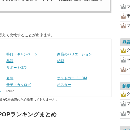
替えて比較することが出来ます。
品
特典・キャンペーン
商品のバリエーション
品質
納期
サポート体制
名刺
ポストカード・DM
冊子・カタログ
ポスター
納
POP
ル
業が2社未満のため発表しておりません。
POPランキングまとめ