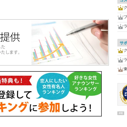
コ
サ
PR