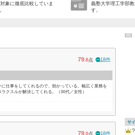
を対象に徹底比較していま
義塾大学理工学部教
。
す。
PR
79
18件
.8
点
ーに仕事をしてくれるので、助かっている。幅広く業務を
体ラクスルが解決してくれる。（30代／女性）
サ
79
18件
.0
点