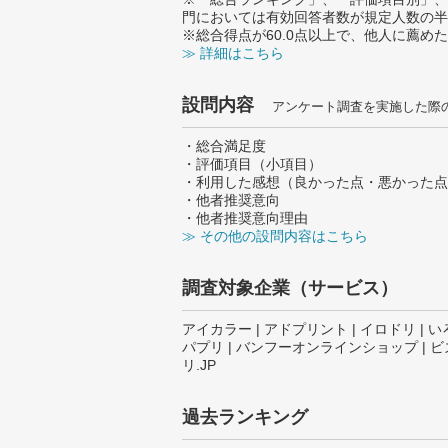
門においては有効回答者数が規定人数の半
※総合得点が60.0点以上で、他人に薦
≫ 詳細はこちら
設問内容
アンケート調査を実施した際
・総合満足度
・評価項目（小項目）
・利用した感想（良かった点・悪かった点
・他者推奨意向
・他者推奨意向理由
≫ その他の設問内容はこちら
調査対象企業（サービス）
アイカラー | アドプリント | イロドリ | いろ
パプリ | バンフーオンラインショップ | ビズ
リ.JP
過去ランキング