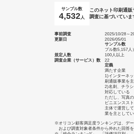
サンプル数
このネット印刷通販
4,532
調査に基づいていま
人
事前調査
2025/10/28～20
更新日
2026/05/01
サンプル数
プル数5,157人
規定人数
100人以上
調査企業（サービス）数
22
定義
満たす企業
1)インターネ
刷通販事業を主
2)名刺、チラ
対応している
ただし、写真の
ビニエンススト
主体で運営して
業を主としてい
※オリコン顧客満足度ランキングは、デー
および調査対象者条件から外れた回答を
※「総合ランキング」、「評価項目別」、