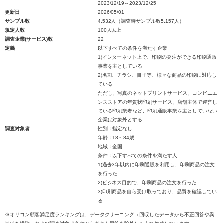
2023/12/19～2023/12/25
更新日
2026/05/01
サンプル数
4,532人（調査時サンプル数5,157人）
規定人数
100人以上
調査企業(サービス)数
22
定義
以下すべての条件を満たす企業
1)インターネット上で、印刷の発注ができる印刷通販
事業を主としている
2)名刺、チラシ、冊子等、様々な商品の印刷に対応し
ている
ただし、写真のネットプリントサービス、コンビニエ
ンスストアの年賀状印刷サービス、店舗主体で運営し
ている印刷業者など、印刷通販事業を主としていない
企業は対象外とする
調査対象者
性別：指定なし
年齢：18～84歳
地域：全国
条件：以下すべての条件を満たす人
1)過去3年以内に印刷通販を利用し、印刷商品の注文
を行った
2)ビジネス目的で、印刷商品の注文を行った
3)印刷商品を自ら受け取っており、品質を確認してい
る
※オリコン顧客満足度ランキングは、データクリーニング（回収したデータから不正回答や異