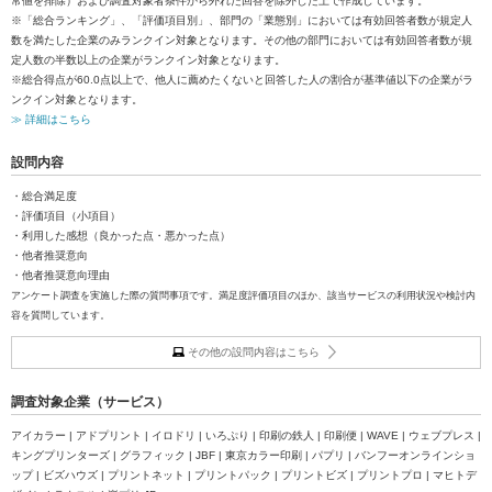
常値を排除）および調査対象者条件から外れた回答を除外した上で作成しています。
※「総合ランキング」、「評価項目別」、部門の「業態別」においては有効回答者数が規定人
数を満たした企業のみランクイン対象となります。その他の部門においては有効回答者数が規
定人数の半数以上の企業がランクイン対象となります。
※総合得点が60.0点以上で、他人に薦めたくないと回答した人の割合が基準値以下の企業がラ
ンクイン対象となります。
≫ 詳細はこちら
設問内容
・総合満足度
・評価項目（小項目）
・利用した感想（良かった点・悪かった点）
・他者推奨意向
・他者推奨意向理由
アンケート調査を実施した際の質問事項です。満足度評価項目のほか、該当サービスの利用状況や検討内
容を質問しています。
その他の設問内容はこちら
調査対象企業（サービス）
アイカラー | アドプリント | イロドリ | いろぷり | 印刷の鉄人 | 印刷便 | WAVE | ウェブプレス |
キングプリンターズ | グラフィック | JBF | 東京カラー印刷 | パプリ | バンフーオンラインショ
ップ | ビズハウズ | プリントネット | プリントパック | プリントビズ | プリントプロ | マヒトデ