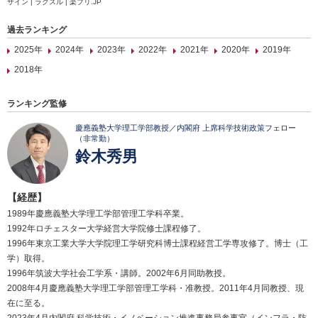
ザイン | ラクスル | 楽プリ.JP
過去ランキング
2025年
2024年
2023年
2022年
2021年
2020年
2019年
2018年
ランキング監修
慶應義塾大学理工学部教授／内閣府 上席科学技術政策フェロー
（非常勤）
鈴木秀男
【経歴】
1989年慶應義塾大学理工学部管理工学科卒業。
1992年ロチェスター大学経営大学院修士課程修了。
1996年東京工業大学大学院理工学研究科博士課程経営工学専攻修了。博士（工
学）取得。
1996年筑波大学社会工学系・講師。2002年6月同助教授。
2008年4月慶應義塾大学理工学部管理工学科・准教授。2011年4月同教授、現
在に至る。
2023年4月内閣府 科学技術・イノベーション推進事務局参事官（インフラ・防