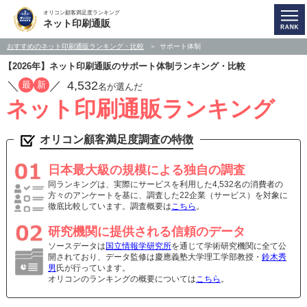
オリコン顧客満足度ランキング
ネット印刷通販
おすすめのネット印刷通販ランキング・比較
サポート体制
【2026年】ネット印刷通販のサポート体制ランキング・比較
／
／
4,532
最
新
名が選んだ
ネット印刷通販ランキング
オリコン顧客満足度調査の特徴
日本最大級の規模による独自の調査
同ランキングは、実際にサービスを利用した4,532名の消費者の
方々のアンケートを基に、調査した22企業（サービス）を対象に
徹底比較しています。調査概要は
こちら
。
研究機関に提供される信頼のデータ
ソースデータは
国立情報学研究所
を通じて学術研究機関に全て公
開されており、データ監修は慶應義塾大学理工学部教授・
鈴木秀
男
氏が行っています。
オリコンのランキングの概要については
こちら
。