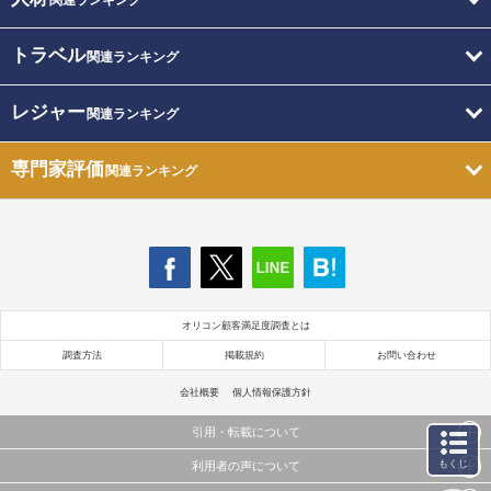
トラベル
関連ランキング
レジャー
関連ランキング
専門家評価
関連ランキング
オリコン顧客満足度調査とは
調査方法
掲載規約
お問い合わせ
会社概要
個人情報保護方針
引用・転載について
もくじ
利用者の声について
当サイトで公開されている情報（文字、写真、イラスト、画像データ等）及びこれらの配置・
編集および構造などについての著作権は株式会社oricon MEに帰属しております。