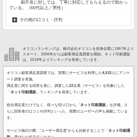
刷不良に対しては、丁寧に対応してもらえるので助かっ
ている。（60代以上／男性）
その他の口コミ・評判
オリコンランキングは、株式会社オリコンを前身企業に1967年より
スタート。2006年からは顧客満足度調査を開始。ネット印刷通販
は、2018年よりランキングを発表しています。
オリコン顧客満足度調査では、実際にサービスを利用した
4,532
人にアンケ
ート調査を実施。
満足度に関する回答を基に、調査した
22
企業（サービス）を対象にした
「
ネット印刷通販
」ランキングを発表しています。
総合満足度だけでなく、様々な切り口から「
ネット印刷通販
」を評価。さ
らに回答者の口コミや評判といった、実際のユーザーの声も掲載していま
す。
サービス検討の際、“ユーザー満足度”からも比較することで「
ネット印刷通