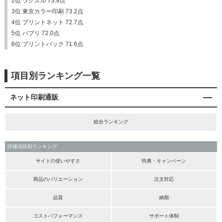
2位 ラクスル 73.9点
3位 東京カラー印刷 73.2点
4位 プリントネット 72.7点
5位 パプリ 72.0点
6位 プリントパック 71.6点
項目別ランキング一覧
ネット印刷通販
総合ランキング
評価項目別ランキング
サイトの使いやすさ
特典・キャンペーン
商品のバリエーション
注文対応
品質
納期
コストパフォーマンス
サポート体制