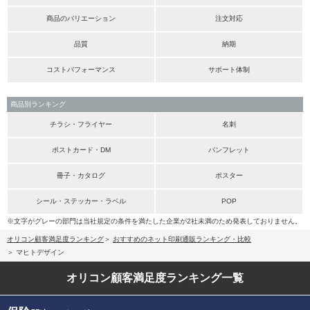
商品のバリエーション
注文対応
品質
納期
コストパフォーマンス
サポート体制
商品別ランキング
チラシ・フライヤー
名刺
ポストカード・DM
パンフレット
冊子・カタログ
ポスター
シール・ステッカー・ラベル
POP
※文字がグレーの部門は当社規定の条件を満たした企業が2社未満のため発表しておりません。
オリコン顧客満足度ランキング
おすすめのネット印刷通販ランキング・比較
マヒトデザイン
オリコン顧客満足度
ランキング一覧