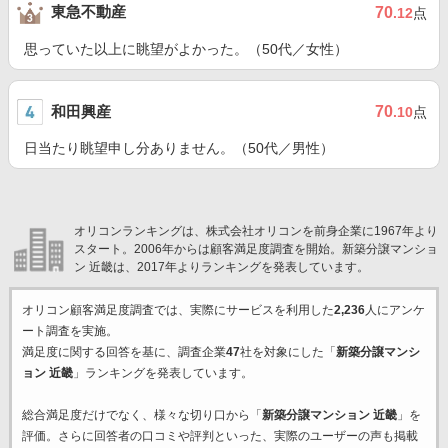
東急不動産
70
.12
点
思っていた以上に眺望がよかった。（50代／女性）
和田興産
70
.10
点
日当たり眺望申し分ありません。（50代／男性）
オリコンランキングは、株式会社オリコンを前身企業に1967年より
スタート。2006年からは顧客満足度調査を開始。新築分譲マンショ
ン 近畿は、2017年よりランキングを発表しています。
オリコン顧客満足度調査では、実際にサービスを利用した
2,236
人にアンケ
ート調査を実施。
満足度に関する回答を基に、調査企業
47
社を対象にした「
新築分譲マンシ
ョン 近畿
」ランキングを発表しています。
総合満足度だけでなく、様々な切り口から「
新築分譲マンション 近畿
」を
評価。さらに回答者の口コミや評判といった、実際のユーザーの声も掲載