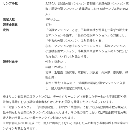
サンプル数
2,236人（新築分譲マンション 首都圏／新築分譲マンション 東
海／新築分譲マンション 近畿調査における総サンプル数9,502
人）
規定人数
100人以上
調査企業数
47社
定義
「分譲マンション」とは、不動産会社が部屋を一室ずつ販売す
るマンションを指す。「新築の分譲マンション」を対象とし、
「中古の分譲マンション」は対象外とする。
なお、マンションは主にタワーマンション、多棟マンション、
小規模低層マンション、小規模中高層マンションの４つに分け
られるが、いずれも対象とする。
調査対象者
性別：指定なし
年齢：25歳以上
地域：近畿圏（滋賀県、京都府、大阪府、兵庫県、奈良県、和
歌山県）
条件：過去11年以内に、近畿圏の新築分譲マンションに入居
し、購入物件の選定に関与した人
※オリコン顧客満足度ランキングは、データクリーニング（回収したデータから不正回答や異
常値を排除）および調査対象者条件から外れた回答を除外した上で作成しています。
※「総合ランキング」、「評価項目別」、部門の「業態別」においては有効回答者数が規定人
数を満たした企業のみランクイン対象となります。その他の部門においては有効回答者数が規
定人数の半数以上の企業がランクイン対象となります。
※総合得点が60.00点以上で、他人に薦めたくないと回答した人の割合が基準値以下の企業がラ
ンクイン対象となります。