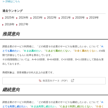
≫ 詳細はこちら
過去ランキング
2025年
2024年
2023年
2022年
2021年
2020年
2019年
2018年
2017年
推奨意向
調査企業のサービス利用者に、「どの程度その企業のサービスを推奨したいか」について「
A:
とても薦めたい
」「
B:まあ薦めたい
」「
C:あまり薦めたくない
」「
D:全く薦めたくない
」の4段
階で評価をしてもらい比率を算出しています。
※10段階聴取については、A=9-10回答、B=6-8回答、C=3-5回答、D=1-2回答として割合を算
出しております。
商標対象は、回答者数が100人以上の企業です。
推奨意向データ（PDF）
継続意向
調査企業のサービス利用者に、「どの程度その企業のサービスを継続したいか」について「
A:
とても利用し続けたい
」「
B:まあ利用し続けたい
」「
C:あまり利用し続けたくない
」「
D:全く