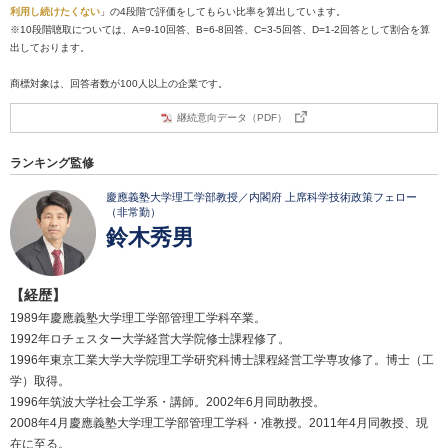
利用し続けたくない
」の4段階で評価をしてもらい比率を算出しています。
※10段階聴取については、A=9-10回答、B=6-8回答、C=3-5回答、D=1-2回答として割合を算
出しております。
商標対象は、回答者数が100人以上の企業です。
継続意向データ（PDF）
ランキング監修
慶應義塾大学理工学部教授／内閣府 上席科学技術政策フェロー
（非常勤）
鈴木秀男
【経歴】
1989年慶應義塾大学理工学部管理工学科卒業。
1992年ロチェスター大学経営大学院修士課程修了。
1996年東京工業大学大学院理工学研究科博士課程経営工学専攻修了。博士（工
学）取得。
1996年筑波大学社会工学系・講師。2002年6月同助教授。
2008年4月慶應義塾大学理工学部管理工学科・准教授。2011年4月同教授、現
在に至る。