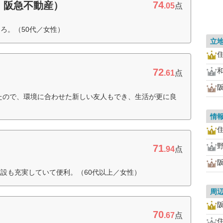
74
・阪急不動産）
.05
点
ろ。（50代／女性）
立
72
.61
点
たので、環境に合わせた新しい友人もでき、生活が更に良
情
71
.94
点
設も充実していて便利。（60代以上／女性）
周
70
.67
点