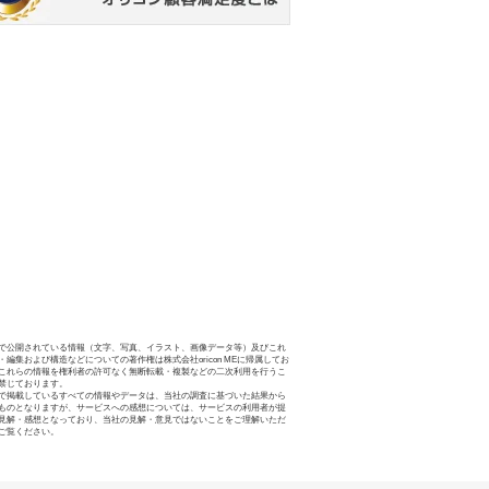
で公開されている情報（文字、写真、イラスト、画像データ等）及びこれ
・編集および構造などについての著作権は株式会社oricon MEに帰属してお
これらの情報を権利者の許可なく無断転載・複製などの二次利用を行うこ
禁じております。
で掲載しているすべての情報やデータは、当社の調査に基づいた結果から
ものとなりますが、サービスへの感想については、サービスの利用者が提
見解・感想となっており、当社の見解・意見ではないことをご理解いただ
ご覧ください。