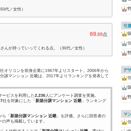
50代／女性）
引
69
.89
点
さんが持っていってくれる点。（30代／女性）
デ
オリコンを前身企業に1967年よりスタート。2006年から
分譲マンション 近畿は、2017年よりランキングを発表して
サービスを利用した
2,236
人にアンケート調査を実施。
47
社を対象にした「
新築分譲マンション 近畿
」ランキング
マ
から「
新築分譲マンション 近畿
」を評価。さらに回答者の
ーの声も掲載しています。