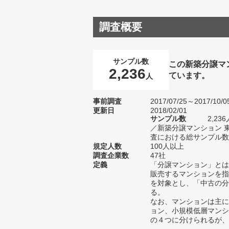
調査概要
サンプル数
この新築分譲マ
2,236
ています。
人
事前調査
2017/07/25～2017/10/0
更新日
2018/02/01
サンプル数
2,2
／新築分譲マンション 
査における総サンプル数9
規定人数
100人以上
調査企業数
47社
定義
「分譲マンション」とは
販売するマンションを指
を対象とし、「中古の分
る。
なお、マンションは主に
ョン、小規模低層マンシ
の４つに分けられるが、