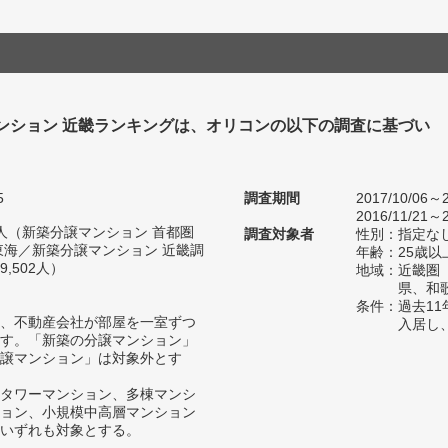
ンション 近畿ランキングは、オリコンの以下の調査に基づい
5
調査期間
2017/10/06～2
2016/11/21～2
36人（新築分譲マンション 首都圏
調査対象者
性別：指定な
東海／新築分譲マンション 近畿調
年齢：25歳以
,502人）
地域：近畿圏
県、和
条件：過去1
、不動産会社が部屋を一室ずつ
入居し
す。「新築の分譲マンション」
譲マンション」は対象外とす
タワーマンション、多棟マンシ
ョン、小規模中高層マンション
いずれも対象とする。