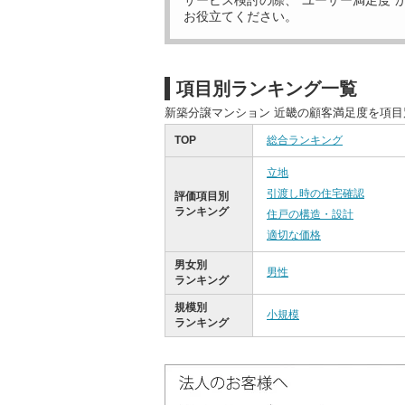
サービス検討の際、“ユーザー満足度”
お役立てください。
項目別ランキング一覧
新築分譲マンション 近畿の顧客満足度を項
TOP
総合ランキング
立地
引渡し時の住宅確認
評価項目別
ランキング
住戸の構造・設計
適切な価格
男女別
男性
ランキング
規模別
小規模
ランキング