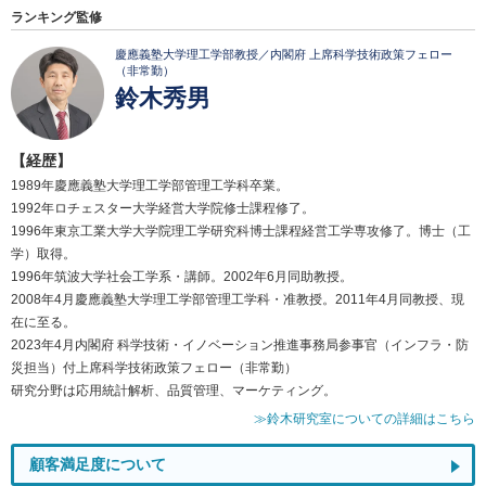
ランキング監修
慶應義塾大学理工学部教授／内閣府 上席科学技術政策フェロー
（非常勤）
鈴木秀男
【経歴】
1989年慶應義塾大学理工学部管理工学科卒業。
1992年ロチェスター大学経営大学院修士課程修了。
1996年東京工業大学大学院理工学研究科博士課程経営工学専攻修了。博士（工
学）取得。
1996年筑波大学社会工学系・講師。2002年6月同助教授。
2008年4月慶應義塾大学理工学部管理工学科・准教授。2011年4月同教授、現
在に至る。
2023年4月内閣府 科学技術・イノベーション推進事務局参事官（インフラ・防
災担当）付上席科学技術政策フェロー（非常勤）
研究分野は応用統計解析、品質管理、マーケティング。
≫鈴木研究室についての詳細はこちら
顧客満足度について