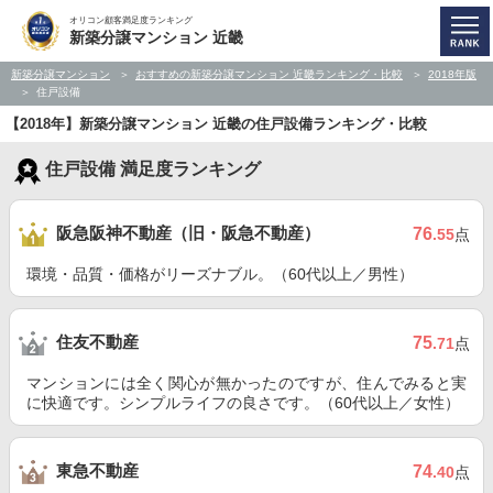
オリコン顧客満足度ランキング
新築分譲マンション 近畿
新築分譲マンション
おすすめの新築分譲マンション 近畿ランキング・比較
2018年版
住戸設備
【2018年】新築分譲マンション 近畿の住戸設備ランキング・比較
住戸設備 満足度ランキング
阪急阪神不動産（旧・阪急不動産）
76
.55
点
環境・品質・価格がリーズナブル。（60代以上／男性）
住友不動産
75
.71
点
マンションには全く関心が無かったのですが、住んでみると実
に快適です。シンプルライフの良さです。（60代以上／女性）
東急不動産
74
.40
点