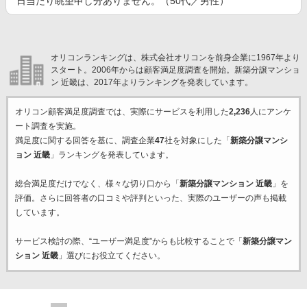
日当たり眺望申し分ありません。（50代／男性）
オリコンランキングは、株式会社オリコンを前身企業に1967年より
スタート。2006年からは顧客満足度調査を開始。新築分譲マンショ
ン 近畿は、2017年よりランキングを発表しています。
オリコン顧客満足度調査では、実際にサービスを利用した
2,236
人にアンケ
ート調査を実施。
満足度に関する回答を基に、調査企業
47
社を対象にした「
新築分譲マンシ
ョン 近畿
」ランキングを発表しています。
総合満足度だけでなく、様々な切り口から「
新築分譲マンション 近畿
」を
評価。さらに回答者の口コミや評判といった、実際のユーザーの声も掲載
しています。
サービス検討の際、“ユーザー満足度”からも比較することで「
新築分譲マン
ション 近畿
」選びにお役立てください。