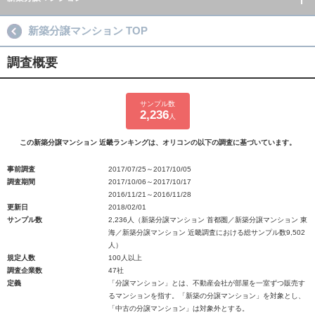
新築分譲マンション TOP
調査概要
サンプル数
2,236
人
この新築分譲マンション 近畿ランキングは、オリコンの以下の調査に基づいています。
事前調査
2017/07/25～2017/10/05
調査期間
2017/10/06～2017/10/17
2016/11/21～2016/11/28
更新日
2018/02/01
サンプル数
2,236人（新築分譲マンション 首都圏／新築分譲マンション 東
海／新築分譲マンション 近畿調査における総サンプル数9,502
人）
規定人数
100人以上
調査企業数
47社
定義
「分譲マンション」とは、不動産会社が部屋を一室ずつ販売す
るマンションを指す。「新築の分譲マンション」を対象とし、
「中古の分譲マンション」は対象外とする。