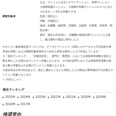
なお、マンションは主にタワーマンション、多棟マンション、
小規模低層マンション、小規模中高層マンションの４つに分け
られるが、いずれも対象とする。
調査対象者
性別：指定なし
年齢：25歳以上
地域：近畿圏（滋賀県、京都府、大阪府、兵庫県、奈良県、和
歌山県）
条件：過去11年以内に、近畿圏の新築分譲マンションに入居
し、購入物件の選定に関与した人
※オリコン顧客満足度ランキングは、データクリーニング（回収したデータから不正回答や異
常値を排除）および調査対象者条件から外れた回答を除外した上で作成しています。
※「総合ランキング」、「評価項目別」、部門の「業態別」においては有効回答者数が規定人
数を満たした企業のみランクイン対象となります。その他の部門においては有効回答者数が規
定人数の半数以上の企業がランクイン対象となります。
※総合得点が60.00点以上で、他人に薦めたくないと回答した人の割合が基準値以下の企業がラ
ンクイン対象となります。
≫ 詳細はこちら
過去ランキング
2025年
2024年
2023年
2022年
2021年
2020年
2019年
2018年
2017年
推奨意向