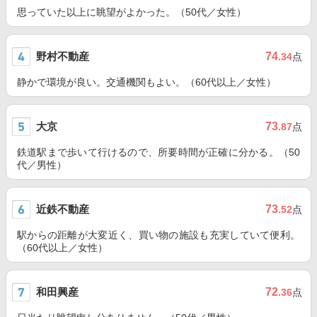
思っていた以上に眺望がよかった。（50代／女性）
野村不動産
74
.34
点
静かで環境が良い。交通機関もよい。（60代以上／女性）
大京
73
.87
点
鉄道駅まで歩いて行けるので、所要時間が正確に分かる。（50
代／男性）
近鉄不動産
73
.52
点
駅からの距離が大変近く、買い物の施設も充実していて便利。
（60代以上／女性）
和田興産
72
.36
点