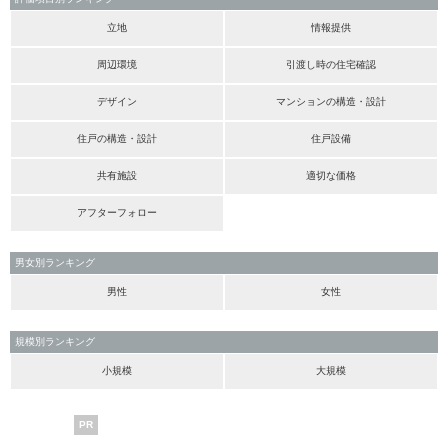
立地
情報提供
周辺環境
引渡し時の住宅確認
デザイン
マンションの構造・設計
住戸の構造・設計
住戸設備
共有施設
適切な価格
アフターフォロー
男女別ランキング
男性
女性
規模別ランキング
小規模
大規模
PR