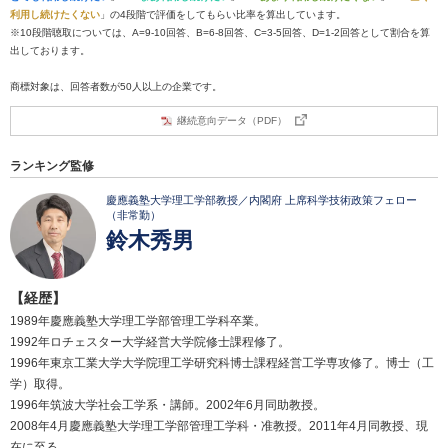
利用し続けたくない
」の4段階で評価をしてもらい比率を算出しています。
※10段階聴取については、A=9-10回答、B=6-8回答、C=3-5回答、D=1-2回答として割合を算
出しております。
商標対象は、回答者数が50人以上の企業です。
継続意向データ（PDF）
ランキング監修
慶應義塾大学理工学部教授／内閣府 上席科学技術政策フェロー
（非常勤）
鈴木秀男
【経歴】
1989年慶應義塾大学理工学部管理工学科卒業。
1992年ロチェスター大学経営大学院修士課程修了。
1996年東京工業大学大学院理工学研究科博士課程経営工学専攻修了。博士（工
学）取得。
1996年筑波大学社会工学系・講師。2002年6月同助教授。
2008年4月慶應義塾大学理工学部管理工学科・准教授。2011年4月同教授、現
在に至る。