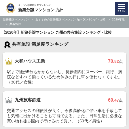
オリコン顧客満足度ランキング
新築分譲マンション 九州
新築分譲マンション
おすすめの新築分譲マンション 九州ランキング・比較
2020年版
共有施設
【2020年】新築分譲マンション 九州の共有施設ランキング・比較
共有施設 満足度ランキング
大和ハウス工業
70
.82
点
駅まで徒歩5分もかからないし、徒歩圏内にスーパー、銀行、病
院などすべて揃っているため休みの日に車を使わなくてすむ。
（30代／女性）
九州旅客鉄道
69
.47
点
交通アクセスの利便性が良く、今後高齢化に伴い車を手放して
も気軽に出かけることも可能である。また、日常生活に必要な
買い物も徒歩圏内で行けるので良い。（50代／男性）