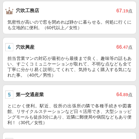
穴吹工務店
67
.19
点
気密性が高いので窓を閉めれば静かに暮らせる。何処に行くに
も立地的に便利。（60代以上／女性）
穴吹興産
66
.47
点
担当営業マンの対応が最初から最後まで良く、趣味等の話もあ
い、すごくコミュニケーションが取れて、不明な点なども全て
丁寧に分かり易く説明してくれて、気持ちよく購入する気にな
れた事。（40代／男性）
第一交通産業
64
.89
点
とにかく便利。駅近、役所の出張所の隣で各種手続きや図書
館、リサイクルステーションなど日々活用でき、大型ショッピ
ングモールも徒歩3分にあり、近隣に郵便局や病院などもあり便
利！（30代／女性）