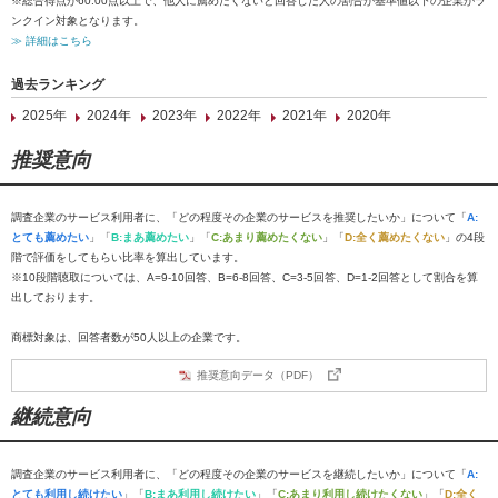
※総合得点が60.00点以上で、他人に薦めたくないと回答した人の割合が基準値以下の企業がラ
ンクイン対象となります。
≫ 詳細はこちら
過去ランキング
2025年
2024年
2023年
2022年
2021年
2020年
推奨意向
調査企業のサービス利用者に、「どの程度その企業のサービスを推奨したいか」について「
A:
とても薦めたい
」「
B:まあ薦めたい
」「
C:あまり薦めたくない
」「
D:全く薦めたくない
」の4段
階で評価をしてもらい比率を算出しています。
※10段階聴取については、A=9-10回答、B=6-8回答、C=3-5回答、D=1-2回答として割合を算
出しております。
商標対象は、回答者数が50人以上の企業です。
推奨意向データ（PDF）
継続意向
調査企業のサービス利用者に、「どの程度その企業のサービスを継続したいか」について「
A:
とても利用し続けたい
」「
B:まあ利用し続けたい
」「
C:あまり利用し続けたくない
」「
D:全く