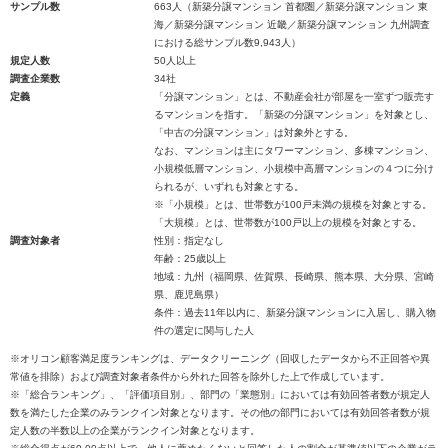
サンプル数
663人（新築分譲マンション 首都圏／新築分譲マンション 東
海／新築分譲マンション 近畿／新築分譲マンション 九州調査
における総サンプル数9,943人）
規定人数
50人以上
調査企業数
34社
定義
「分譲マンション」とは、不動産会社が部屋を一室ずつ販売す
るマンションを指す。「新築の分譲マンション」を対象とし、
「中古の分譲マンション」は対象外とする。
なお、マンションは主にタワーマンション、多棟マンション、
小規模低層マンション、小規模中高層マンションの４つに分け
られるが、いずれも対象とする。
※「小規模」とは、世帯数が100戸未満の規模を対象とする。
「大規模」とは、世帯数が100戸以上の規模を対象とする。
調査対象者
性別：指定なし
年齢：25歳以上
地域：九州（福岡県、佐賀県、長崎県、熊本県、大分県、宮崎
県、鹿児島県）
条件：過去11年以内に、新築分譲マンションに入居し、購入物
件の選定に関与した人
※オリコン顧客満足度ランキングは、データクリーニング（回収したデータから不正回答や異
常値を排除）および調査対象者条件から外れた回答を除外した上で作成しています。
※「総合ランキング」、「評価項目別」、部門の「業態別」においては有効回答者数が規定人
数を満たした企業のみランクイン対象となります。その他の部門においては有効回答者数が規
定人数の半数以上の企業がランクイン対象となります。