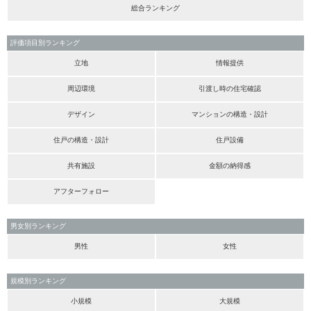
総合ランキング
評価項目別ランキング
立地
情報提供
周辺環境
引渡し時の住宅確認
デザイン
マンションの構造・設計
住戸の構造・設計
住戸設備
共有施設
金額の納得感
アフターフォロー
男女別ランキング
男性
女性
規模別ランキング
小規模
大規模