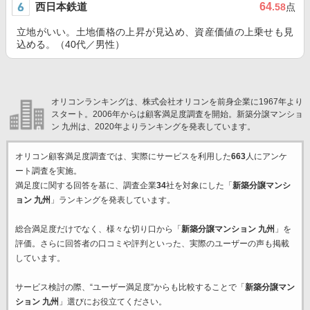
西日本鉄道
64
.58
点
立地がいい。土地価格の上昇が見込め、資産価値の上乗せも見
込める。（40代／男性）
オリコンランキングは、株式会社オリコンを前身企業に1967年より
スタート。2006年からは顧客満足度調査を開始。新築分譲マンショ
ン 九州は、2020年よりランキングを発表しています。
オリコン顧客満足度調査では、実際にサービスを利用した
663
人にアンケ
ート調査を実施。
満足度に関する回答を基に、調査企業
34
社を対象にした「
新築分譲マンシ
ョン 九州
」ランキングを発表しています。
総合満足度だけでなく、様々な切り口から「
新築分譲マンション 九州
」を
評価。さらに回答者の口コミや評判といった、実際のユーザーの声も掲載
しています。
サービス検討の際、“ユーザー満足度”からも比較することで「
新築分譲マン
ション 九州
」選びにお役立てください。