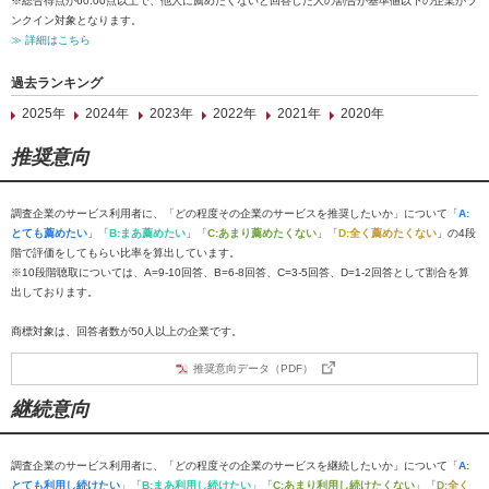
※総合得点が60.00点以上で、他人に薦めたくないと回答した人の割合が基準値以下の企業がラ
ンクイン対象となります。
≫ 詳細はこちら
過去ランキング
2025年
2024年
2023年
2022年
2021年
2020年
推奨意向
調査企業のサービス利用者に、「どの程度その企業のサービスを推奨したいか」について「
A:
とても薦めたい
」「
B:まあ薦めたい
」「
C:あまり薦めたくない
」「
D:全く薦めたくない
」の4段
階で評価をしてもらい比率を算出しています。
※10段階聴取については、A=9-10回答、B=6-8回答、C=3-5回答、D=1-2回答として割合を算
出しております。
商標対象は、回答者数が50人以上の企業です。
推奨意向データ（PDF）
継続意向
調査企業のサービス利用者に、「どの程度その企業のサービスを継続したいか」について「
A:
とても利用し続けたい
」「
B:まあ利用し続けたい
」「
C:あまり利用し続けたくない
」「
D:全く