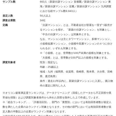
サンプル数
663人（新築分譲マンション 首都圏／新築分譲マンション 東
海／新築分譲マンション 近畿／新築分譲マンション 九州調査
における総サンプル数9,943人）
規定人数
50人以上
調査企業数
34社
定義
「分譲マンション」とは、不動産会社が部屋を一室ずつ販売す
るマンションを指す。「新築の分譲マンション」を対象とし、
「中古の分譲マンション」は対象外とする。
なお、マンションは主にタワーマンション、多棟マンション、
小規模低層マンション、小規模中高層マンションの４つに分け
られるが、いずれも対象とする。
※「小規模」とは、世帯数が100戸未満の規模を対象とする。
「大規模」とは、世帯数が100戸以上の規模を対象とする。
調査対象者
性別：指定なし
年齢：25歳以上
地域：九州（福岡県、佐賀県、長崎県、熊本県、大分県、宮崎
県、鹿児島県）
条件：過去11年以内に、新築分譲マンションに入居し、購入物
件の選定に関与した人
※オリコン顧客満足度ランキングは、データクリーニング（回収したデータから不正回答や異
常値を排除）および調査対象者条件から外れた回答を除外した上で作成しています。
※「総合ランキング」、「評価項目別」、部門の「業態別」においては有効回答者数が規定人
数を満たした企業のみランクイン対象となります。その他の部門においては有効回答者数が規
定人数の半数以上の企業がランクイン対象となります。