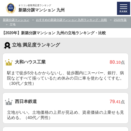
オリコン顧客満足度ランキング
新築分譲マンション 九州
新築分譲マンション
おすすめの新築分譲マンション 九州ランキング・比較
2020年版
立地
【2020年】新築分譲マンション 九州の立地ランキング・比較
立地 満足度ランキング
大和ハウス工業
80
.10
点
駅まで徒歩5分もかからないし、徒歩圏内にスーパー、銀行、病
院などすべて揃っているため休みの日に車を使わなくてすむ。
（30代／女性）
西日本鉄道
79
.41
点
立地がいい。土地価格の上昇が見込め、資産価値の上乗せも見
込める。（40代／男性）