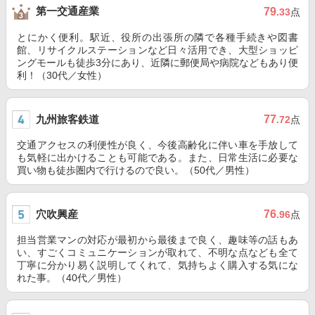
第一交通産業
79
.33
点
とにかく便利。駅近、役所の出張所の隣で各種手続きや図書
館、リサイクルステーションなど日々活用でき、大型ショッピ
ングモールも徒歩3分にあり、近隣に郵便局や病院などもあり便
利！（30代／女性）
九州旅客鉄道
77
.72
点
交通アクセスの利便性が良く、今後高齢化に伴い車を手放して
も気軽に出かけることも可能である。また、日常生活に必要な
買い物も徒歩圏内で行けるので良い。（50代／男性）
穴吹興産
76
.96
点
担当営業マンの対応が最初から最後まで良く、趣味等の話もあ
い、すごくコミュニケーションが取れて、不明な点なども全て
丁寧に分かり易く説明してくれて、気持ちよく購入する気にな
れた事。（40代／男性）