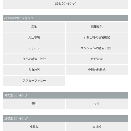
総合ランキング
評価項目別ランキング
立地
情報提供
周辺環境
引渡し時の住宅確認
デザイン
マンションの構造・設計
住戸の構造・設計
住戸設備
共有施設
金額の納得感
アフターフォロー
男女別ランキング
男性
女性
規模別ランキング
小規模
大規模