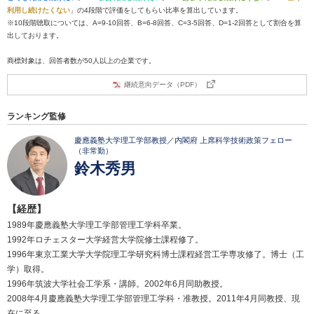
利用し続けたくない
」の4段階で評価をしてもらい比率を算出しています。
※10段階聴取については、A=9-10回答、B=6-8回答、C=3-5回答、D=1-2回答として割合を算
出しております。
商標対象は、回答者数が50人以上の企業です。
継続意向データ（PDF）
ランキング監修
慶應義塾大学理工学部教授／内閣府 上席科学技術政策フェロー
（非常勤）
鈴木秀男
【経歴】
1989年慶應義塾大学理工学部管理工学科卒業。
1992年ロチェスター大学経営大学院修士課程修了。
1996年東京工業大学大学院理工学研究科博士課程経営工学専攻修了。博士（工
学）取得。
1996年筑波大学社会工学系・講師。2002年6月同助教授。
2008年4月慶應義塾大学理工学部管理工学科・准教授。2011年4月同教授、現
在に至る。