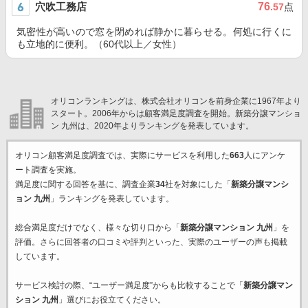
穴吹工務店
76
.57
点
気密性が高いので窓を閉めれば静かに暮らせる。何処に行くに
も立地的に便利。（60代以上／女性）
オリコンランキングは、株式会社オリコンを前身企業に1967年より
スタート。2006年からは顧客満足度調査を開始。新築分譲マンショ
ン 九州は、2020年よりランキングを発表しています。
オリコン顧客満足度調査では、実際にサービスを利用した
663
人にアンケ
ート調査を実施。
満足度に関する回答を基に、調査企業
34
社を対象にした「
新築分譲マンシ
ョン 九州
」ランキングを発表しています。
総合満足度だけでなく、様々な切り口から「
新築分譲マンション 九州
」を
評価。さらに回答者の口コミや評判といった、実際のユーザーの声も掲載
しています。
サービス検討の際、“ユーザー満足度”からも比較することで「
新築分譲マン
ション 九州
」選びにお役立てください。