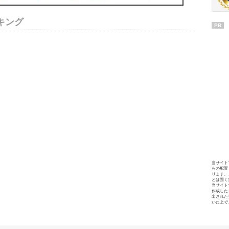
キング
PR
当サイト
らの配置
ります。
とは固く
当サイト
作成した
出された
いた上で