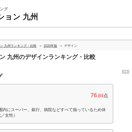
ング
ション 九州
ン 九州ランキング・比較
2020年版
デザイン
ョン 九州のデザインランキング・比較
PR
グ
76
.84
点
圏内にスーパー、銀行、病院などすべて揃っているため休
代／女性）