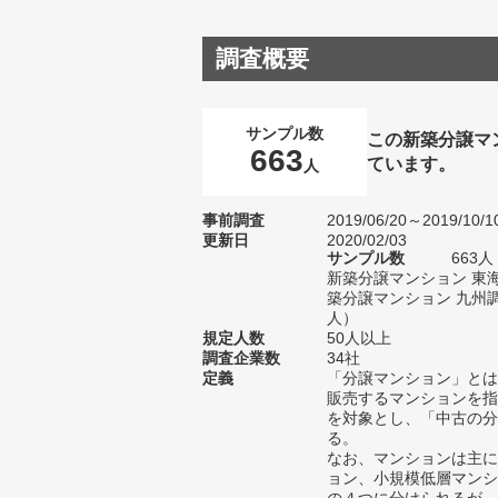
調査概要
サンプル数
この新築分譲マ
663
ています。
人
事前調査
2019/06/20～2019/10/1
更新日
2020/02/03
サンプル数
663
新築分譲マンション 東
築分譲マンション 九州調
人）
規定人数
50人以上
調査企業数
34社
定義
「分譲マンション」とは
販売するマンションを指
を対象とし、「中古の分
る。
なお、マンションは主に
ョン、小規模低層マンシ