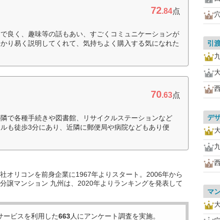
72
.84
点
まで良く、趣味等の話もあい、すごくコミュニケーションが
分かり易く説明してくれて、気持ちよく購入する気になれた
引
70
.63
点
デ
の隣で各種手続きや図書館、リサイクルステーションなど
ルも徒歩3分にあり、近隣に郵便局や病院などもあり便
オリコンを前身企業に1967年よりスタート。2006年から
分譲マンション 九州は、2020年よりランキングを発表して
マ
サービスを利用した
663
人にアンケート調査を実施。