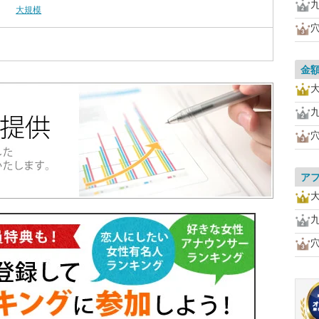
大規模
金
ア