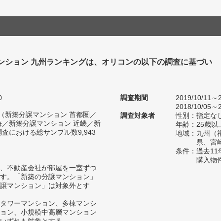
ンション 九州ランキングは、オリコンの以下の調査に基づい
0
調査期間
2019/10/11～2
2018/10/05～2
人（新築分譲マンション 首都圏／
調査対象者
性別：指定な
海／新築分譲マンション 近畿／新
年齢：25歳以
査における総サンプル数9,943
地域：九州（
県、宮
条件：過去1
購入物
、不動産会社が部屋を一室ずつ
す。「新築の分譲マンション」
譲マンション」は対象外とす
タワーマンション、多棟マンシ
ョン、小規模中高層マンション