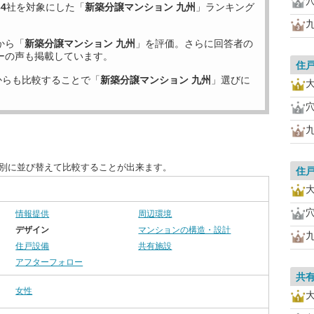
34
社を対象にした「
新築分譲マンション 九州
」ランキング
から「
新築分譲マンション 九州
」を評価。さらに回答者の
ーの声も掲載しています。
住
からも比較することで「
新築分譲マンション 九州
」選びに
目別に並び替えて比較することが出来ます。
住
情報提供
周辺環境
デザイン
マンションの構造・設計
住戸設備
共有施設
アフターフォロー
共
女性