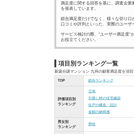
満足度に関する回答を基に、調査企業
を発表しています。
総合満足度だけでなく、様々な切り口
口コミや評判といった、実際のユーザ
サービス検討の際、“ユーザー満足度”
お役立てください。
項目別ランキング一覧
新築分譲マンション 九州の顧客満足度を項
TOP
総合ランキング
立地
引渡し時の住宅確認
評価項目別
ランキング
住戸の構造・設計
金額の納得感
男女別
男性
ランキング