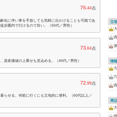
75
.44
点
高齢化に伴い車を手放しても気軽に出かけることも可能であ
立
徒歩圏内で行けるので良い。（50代／男性）
73
.64
点
、資産価値の上乗せも見込める。（40代／男性）
情
72
.99
点
暮らせる。何処に行くにも立地的に便利。（60代以上／
周