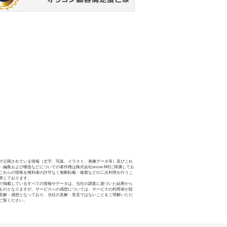
で公開されている情報（文字、写真、イラスト、画像データ等）及びこれ
・編集および構造などについての著作権は株式会社oricon MEに帰属してお
これらの情報を権利者の許可なく無断転載・複製などの二次利用を行うこ
禁じております。
で掲載しているすべての情報やデータは、当社の調査に基づいた結果から
ものとなりますが、サービスへの感想については、サービスの利用者が提
見解・感想となっており、当社の見解・意見ではないことをご理解いただ
ご覧ください。